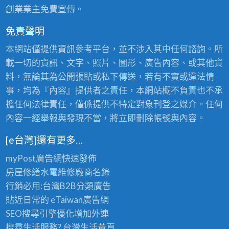
創業業主免費宣傳。
免責聲明
本網站僅提供資訊參考平台，並不涉入其中任何諮詢。所
載一切的資訊、文字、照片、圖形、廣告內容、或其他資
料，無論其為公開張貼或私下傳送，若有不實或違法情
事，均為『內容』提供者之責任，本網站概不負責也不承
擔任何法律責任，僅係提供不特定對象刊登之媒介。任何
內容一經舉報與發現不當，將立即刪除帳號與內容。
[e台灣]還有更多…
myPost廣告網
快速發佈
房屋修繕
水電維修廠商名錄
行銷必用:台灣B2B
分類廣告
貼近日常的
eTaiwan廣告網
SEO搜尋引擎優化
增加外連
搜尋生活服務? 台灣
生活黃頁