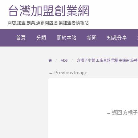
台灣加盟創業網
開店,加盟,創業,連鎖開店,創業加盟者情報站
加
盟
首頁
分類
關於本站
新聞
知識分享
創
業
網
站
ADS
方橘子小舖 工廠直營 電腦主機架 旋轉主機
連
結
← Previous Image
← 返回 方橘子