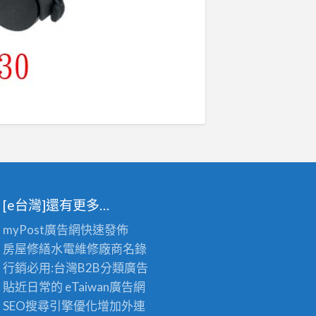
[e台灣]還有更多…
myPost廣告網
快速發佈
房屋修繕
水電維修廠商名錄
行銷必用:台灣B2B
分類廣告
貼近日常的
eTaiwan廣告網
SEO搜尋引擎優化
增加外連