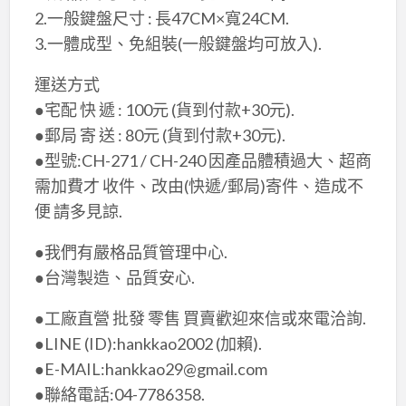
2.一般鍵盤尺寸 : 長47CM×​寬24CM.
3.一體成型、免組裝(一般鍵盤均可放入).
運送方式
●宅配 快 遞 : 100元 (貨到付款+30元).
●郵局 寄 送 : 80元 (貨到付款+30元).
●型號:CH-271 / CH-240 因產品體積過大、超商
需加費才 收件、改由(快遞/郵局)寄件、造成不
便 請多見諒.
●我們有嚴格品質管理中心​.
●台灣製造、品質安心.
●工廠直營 批發 零售 買賣歡迎來信或來電洽詢.
●LINE (ID):hankkao2002 (加賴).
●E-MAIL:hankkao29@gmail.com
●聯絡電話:04-7786358.