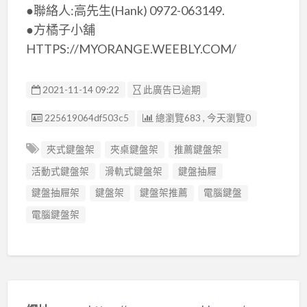
●聯絡人:高先生(Hank) 0972-063149.
●方橘子小舖
HTTPS://MYORANGE.WEEBLY.COM/
2021-11-14 09:22
此廣告已逾期
廣告编號
225619064df503c5
總瀏覽683 , 今天瀏覽0
夾式鍵盤架
夾桌鍵盤架
推薦鍵盤架
活動式鍵盤架
滑軌式鍵盤架
鍵盤抽屜
鍵盤抽屜架
鍵盤架
鍵盤架推薦
電腦鍵盤
電腦鍵盤架