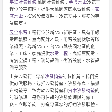
平鎮冷氣維修
,桃園冷氣維修：
金豐水電
冷氣工
程位於平鎮區，提供大桃園家庭水電維修、
家
庭水電
、衛浴設備安裝、冷氣安裝、服務的專
業廠商。
昱金水電
工程行位於新北市新莊區，具有甲級
電匠執照、室內配線乙級、用電設備檢驗等職
業證照，為新北市、台北市與桃園地區的企
業、工廠、家庭提供
水電工程
、高低壓配電、
冷氣空調工程、消防設備、衛浴設備、水管設
備等服務。
上美沙發行 – 專業
沙發椅墊
訂製推薦。我們提
供訂做服務，包括沙發椅墊、沙發布套、貓抓
布椅墊等。致力於沙發椅墊和
實木沙發椅墊
的
訂製修理，是您可信賴的沙發修理與訂做工
廠。立即洽詢，打造專屬您的舒適沙發體驗。