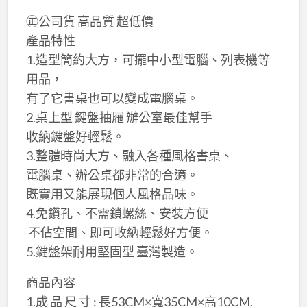
㊣公司貨 高品質 超低價
​產品特性
1.造型簡約大方，可擺中小型電腦、列表機等
用品，
有了它書桌也可以變成電腦桌。
2.桌上型 鍵盤抽屜 辦公室最佳幫手
收納鍵盤好輕鬆。
3.整體時尚大方、​融入各種風格書桌、
電腦桌、辦公桌都非常的合適。
既實用又能展現個人風格品味。
4.免鑽孔、​不需鎖螺絲、​安裝方便
​ 不佔空間、​即可收納輕鬆好方便。
5.鍵盤架耐用堅固型 臺灣製造。
​商品內容
1.成 品 尺 寸 : 長53CM×​寬35CM×​高10CM.