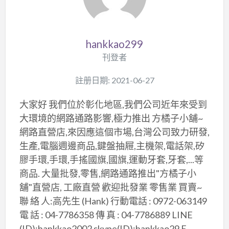
hankkao299
刊登者
註册日期: 2021-06-27
大家好 我們位於彰化地區,我們公司近年來受到
大環境的網路通路影響,極力推出 方橘子小舖~
網路直營店,來因應這個市場,台灣公司致力研發,
生產,電腦週邊商品,鍵盤抽屜,主機架,電話架,矽
膠手環,手環,手搖國旗,國旗,運動牙套,牙套,...等
商品. 大量批發,零售,網路通路推出"方橘子小
舖"直營店, 工廠直營 歡迎批發業 零售業 買賣~
聯 絡 人:高先生 (Hank) 行動電話 : ​0972-063149​
電 話 : 04-7786358 傳 真 : 04-7786889 LINE
(ID):hankkao2002 skype(ID):hankkao29 E-