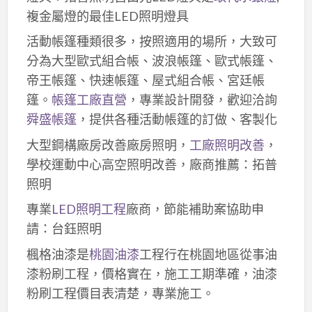
複金屬燈的最佳LED照明燈具
活動帳篷種類很多，按照適用的場所，大致可
分為大型歐式組合帳、波浪帳篷、歐式帳篷、
帝王帳篷、快速帳篷、屋式組合帳、宮廷帳
篷。
帳篷工廠直營
，專業設計開發，歡迎洽詢
舜盛帳篷
，提供各種活動帳篷的訂做、客製化
大型鋼構廠房改善廠房照明，
工廠照明改善
，
學校運動中心高空照明改善，廠商推薦：拓普
照明
專業
LED照明工程
廠商，節能補助案協助申
請：台鈺照明
楓格油漆是
桃園油漆
工程行在桃園地區從事油
漆粉刷工程，價格實在，施工工期準確，油漆
粉刷工程價目表清楚，專業施工。