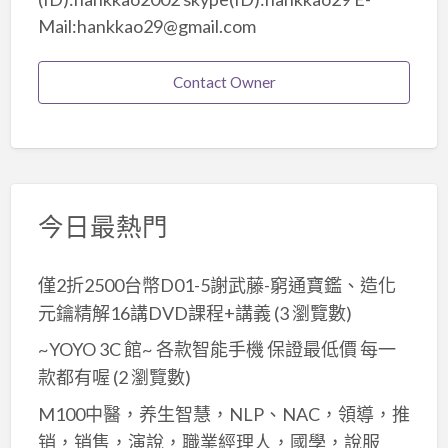
Mail:hankkao29@gmail.com
Contact Owner
今日最熱門
僅2折2500台幣D01-5謝武藤-窮通寶鑑、造化
元鑰精解16講DVD課程+講義
(3 瀏覽數)
~YOYO 3C 館~ 各款智能手機 保證最低價 每一
款都有喔
(2 瀏覽數)
M100中醫，养生智慧，NLP、NAC，領導，推
销，销售，演說，職業經理人，國學，說服