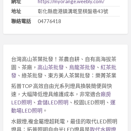
網址
https://myorange.weebly.com/
地址
彰化縣鹿港鎮溝墘里棋盤巷43號
聯絡電話
04776418
台灣高山茶葉批發！茶農自耕、自有高海拔茶
園、茶廠，
高山茶批發
、
烏龍茶批發
、
紅茶批
發
、綠茶批發、東方美人茶葉批發：樂菁茶業
拓普TOP 高效自由光系列燈具換裝簡便與快
速，大幅降低燈具維護成本，非常適合
廠房
LED照明
、
倉儲LED照明
、校園LED照明、
運
動場LED照明
。
水銀燈,複金屬燈超耗電，最佳的取代LED照明
燈具：拓普照明自由光LED燈具是
取代水銀燈
,