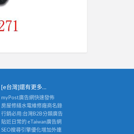
[e台灣]還有更多…
myPost廣告網
快速發佈
房屋修繕
水電維修廠商名錄
行銷必用:台灣B2B
分類廣告
貼近日常的
eTaiwan廣告網
SEO搜尋引擎優化
增加外連