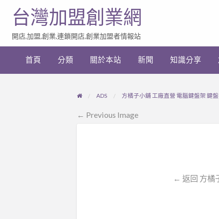
台灣加盟創業網
開店,加盟,創業,連鎖開店,創業加盟者情報站
加
盟
首頁
分類
關於本站
新聞
知識分享
創
業
網
站
ADS
方橘子小舖 工廠直營 電腦鍵盤架 鍵盤抽屜
連
結
← Previous Image
← 返回 方橘