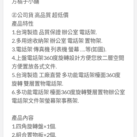
方橘子小舖
㊣公司貨 高品質 超低價
產品特性
1.台灣製造 ​品質保證 辦公室 電話架.
2.多用途收納架 辦公室 電話架 置物架.
3.電話架 傳真機 列表機 螢幕 ….等(如圖).
4.上盤電話架360度旋轉設計方便您放二層空間
方便置放各式文件.
5.台灣製造 工廠直營 多功能電話架檯面360度
旋轉 雙層置物電話架.
6.多功能電話架 檯面360度旋轉雙層置物辦公室
電話架文件架螢幕架事務架.
​產品內容
1.四角旋轉盤×​1個.
2.組合置物板×​2個.