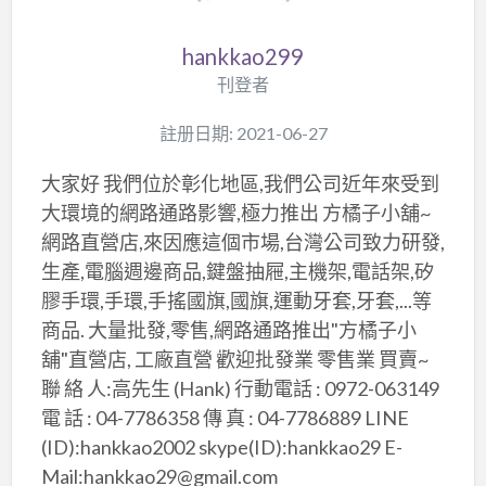
hankkao299
刊登者
註册日期: 2021-06-27
大家好 我們位於彰化地區,我們公司近年來受到
大環境的網路通路影響,極力推出 方橘子小舖~
網路直營店,來因應這個市場,台灣公司致力研發,
生產,電腦週邊商品,鍵盤抽屜,主機架,電話架,矽
膠手環,手環,手搖國旗,國旗,運動牙套,牙套,...等
商品. 大量批發,零售,網路通路推出"方橘子小
舖"直營店, 工廠直營 歡迎批發業 零售業 買賣~
聯 絡 人:高先生 (Hank) 行動電話 : ​0972-063149​
電 話 : 04-7786358 傳 真 : 04-7786889 LINE
(ID):hankkao2002 skype(ID):hankkao29 E-
Mail:hankkao29@gmail.com