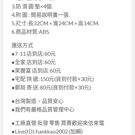
3.防 滑 圓 墊×​4個.
4.附 圖 : 簡易說明書一張.
5.尺寸:長32CM × 寬​24CM × 高​14CM.
6.商品材質:ABS.
運送方式
●7-11 店到店:60元
●全家 店到店:60元
●萊爾富 店到店:60元
●宅配 快 遞:150元(貨到付款+30元)
●郵局 寄 送:80元(貨到付款+30元)
●台灣製造、品質安心
●我們有嚴格品質管理中心
●工廠直營 批發 零售 買賣歡迎來信來電
●Line(ID):hankkao2002 (加賴)