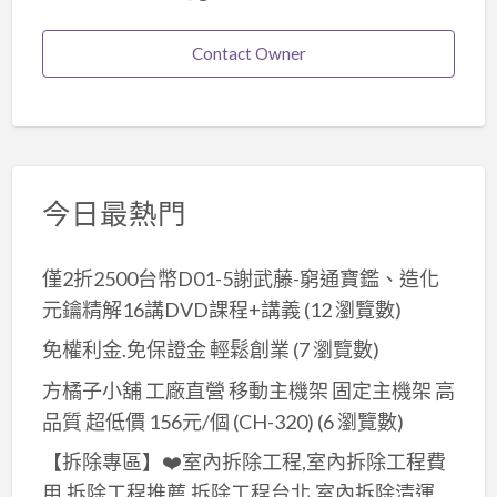
Contact Owner
今日最熱門
僅2折2500台幣D01-5謝武藤-窮通寶鑑、造化
元鑰精解16講DVD課程+講義
(12 瀏覽數)
免權利金.免保證金 輕鬆創業
(7 瀏覽數)
方橘子小舖 工廠直營 移動主機架 固定主機架 高
品質 超低價 156元/個 (CH-320)
(6 瀏覽數)
【拆除專區】❤️室內拆除工程,室內拆除工程費
用,拆除工程推薦,拆除工程台北,室內拆除清運,