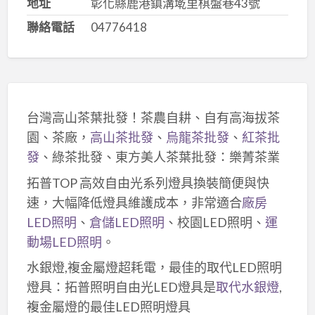
地址
彰化縣鹿港鎮溝墘里棋盤巷43號
聯絡電話
04776418
台灣高山茶葉批發！茶農自耕、自有高海拔茶
園、茶廠，
高山茶批發
、
烏龍茶批發
、
紅茶批
發
、綠茶批發、東方美人茶葉批發：樂菁茶業
拓普TOP 高效自由光系列燈具換裝簡便與快
速，大幅降低燈具維護成本，非常適合
廠房
LED照明
、
倉儲LED照明
、校園LED照明、
運
動場LED照明
。
水銀燈,複金屬燈超耗電，最佳的取代LED照明
燈具：拓普照明自由光LED燈具是
取代水銀燈
,
複金屬燈的最佳LED照明燈具