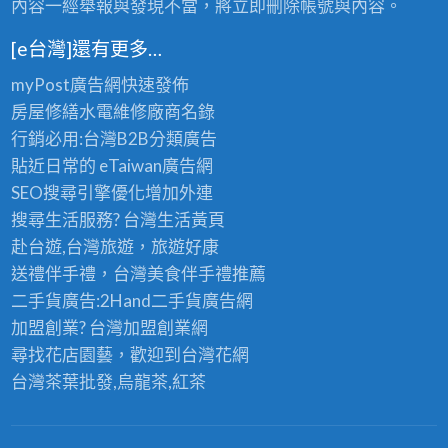
內容一經舉報與發現不當，將立即刪除帳號與內容。
[e台灣]還有更多…
myPost廣告網
快速發佈
房屋修繕
水電維修廠商名錄
行銷必用:台灣B2B
分類廣告
貼近日常的
eTaiwan廣告網
SEO搜尋引擎優化
增加外連
搜尋生活服務? 台灣
生活黃頁
赴台遊,台灣旅遊
，旅遊好康
送禮伴手禮，台灣美食
伴手禮
推薦
二手貨廣告:2Hand
二手貨
廣告網
加盟創業? 台灣
加盟創業
網
尋找花店園藝，歡迎到
台灣花網
台灣茶葉批發
,烏龍茶,紅茶