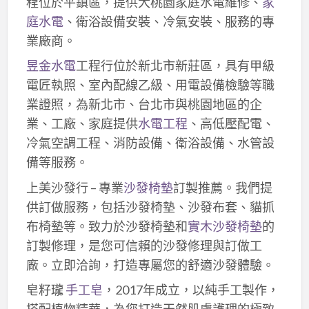
程位於平鎮區，提供大桃園家庭水電維修、
家
庭水電
、衛浴設備安裝、冷氣安裝、服務的專
業廠商。
昱金水電
工程行位於新北市新莊區，具有甲級
電匠執照、室內配線乙級、用電設備檢驗等職
業證照，為新北市、台北市與桃園地區的企
業、工廠、家庭提供
水電工程
、高低壓配電、
冷氣空調工程、消防設備、衛浴設備、水管設
備等服務。
上美沙發行 – 專業
沙發椅墊
訂製推薦。我們提
供訂做服務，包括沙發椅墊、沙發布套、貓抓
布椅墊等。致力於沙發椅墊和
實木沙發椅墊
的
訂製修理，是您可信賴的沙發修理與訂做工
廠。立即洽詢，打造專屬您的舒適沙發體驗。
皂籽瓏
手工皂
，2017年成立，以純手工製作，