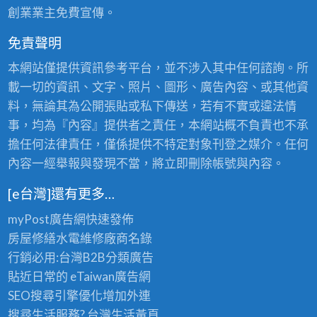
創業業主免費宣傳。
免責聲明
本網站僅提供資訊參考平台，並不涉入其中任何諮詢。所
載一切的資訊、文字、照片、圖形、廣告內容、或其他資
料，無論其為公開張貼或私下傳送，若有不實或違法情
事，均為『內容』提供者之責任，本網站概不負責也不承
擔任何法律責任，僅係提供不特定對象刊登之媒介。任何
內容一經舉報與發現不當，將立即刪除帳號與內容。
[e台灣]還有更多…
myPost廣告網
快速發佈
房屋修繕
水電維修廠商名錄
行銷必用:台灣B2B
分類廣告
貼近日常的
eTaiwan廣告網
SEO搜尋引擎優化
增加外連
搜尋生活服務? 台灣
生活黃頁