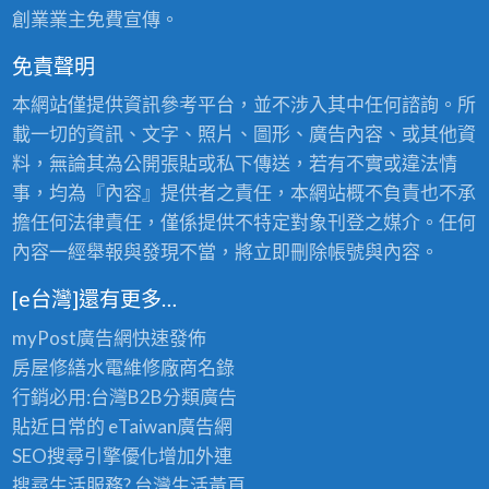
創業業主免費宣傳。
免責聲明
本網站僅提供資訊參考平台，並不涉入其中任何諮詢。所
載一切的資訊、文字、照片、圖形、廣告內容、或其他資
料，無論其為公開張貼或私下傳送，若有不實或違法情
事，均為『內容』提供者之責任，本網站概不負責也不承
擔任何法律責任，僅係提供不特定對象刊登之媒介。任何
內容一經舉報與發現不當，將立即刪除帳號與內容。
[e台灣]還有更多…
myPost廣告網
快速發佈
房屋修繕
水電維修廠商名錄
行銷必用:台灣B2B
分類廣告
貼近日常的
eTaiwan廣告網
SEO搜尋引擎優化
增加外連
搜尋生活服務? 台灣
生活黃頁