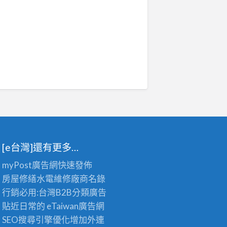
[e台灣]還有更多…
myPost廣告網
快速發佈
房屋修繕
水電維修廠商名錄
行銷必用:台灣B2B
分類廣告
貼近日常的
eTaiwan廣告網
SEO搜尋引擎優化
增加外連