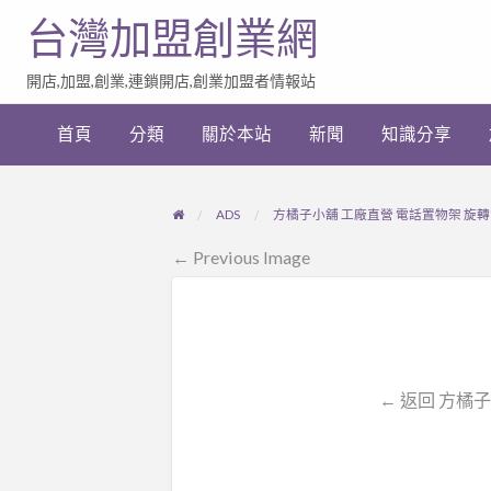
台灣加盟創業網
開店,加盟,創業,連鎖開店,創業加盟者情報站
加
盟
首頁
分類
關於本站
新聞
知識分享
創
業
網
站
ADS
方橘子小舖 工廠直營 電話置物架 旋轉電話
連
結
← Previous Image
← 返回 方橘子