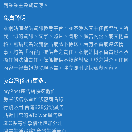
創業業主免費宣傳。
免責聲明
本網站僅提供資訊參考平台，並不涉入其中任何諮詢。所
載一切的資訊、文字、照片、圖形、廣告內容、或其他資
料，無論其為公開張貼或私下傳送，若有不實或違法情
事，均為『內容』提供者之責任，本網站概不負責也不承
擔任何法律責任，僅係提供不特定對象刊登之媒介。任何
內容一經舉報與發現不當，將立即刪除帳號與內容。
[e台灣]還有更多…
myPost廣告網
快速發佈
房屋修繕
水電維修廠商名錄
行銷必用:台灣B2B
分類廣告
貼近日常的
eTaiwan廣告網
SEO搜尋引擎優化
增加外連
搜尋生活服務? 台灣
生活黃頁