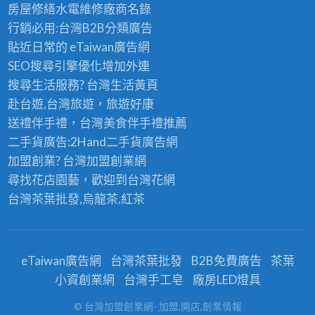
房屋修繕
水電維修廠商名錄
行銷必用:台灣B2B
分類廣告
貼近日常的
eTaiwan廣告網
SEO搜尋引擎優化
增加外連
搜尋生活服務? 台灣
生活黃頁
赴台遊,台灣旅遊
，旅遊好康
送禮伴手禮，台灣美食
伴手禮
推薦
二手貨廣告:2Hand
二手貨
廣告網
加盟創業? 台灣
加盟創業
網
尋找花店園藝，歡迎到
台灣花網
台灣茶葉批發
,烏龍茶,紅茶
eTaiwan廣告網
台灣茶葉批發
B2B免費廣告
茶葉
小資創業網
台灣手工皂
廠房LED燈具
© 台灣加盟創業網- 加盟,開店,創業情報