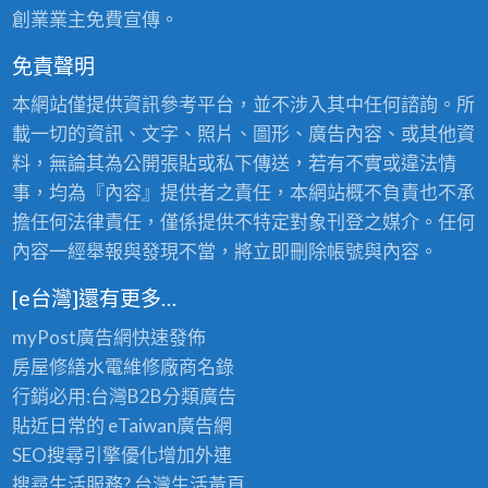
創業業主免費宣傳。
免責聲明
本網站僅提供資訊參考平台，並不涉入其中任何諮詢。所
載一切的資訊、文字、照片、圖形、廣告內容、或其他資
料，無論其為公開張貼或私下傳送，若有不實或違法情
事，均為『內容』提供者之責任，本網站概不負責也不承
擔任何法律責任，僅係提供不特定對象刊登之媒介。任何
內容一經舉報與發現不當，將立即刪除帳號與內容。
[e台灣]還有更多…
myPost廣告網
快速發佈
房屋修繕
水電維修廠商名錄
行銷必用:台灣B2B
分類廣告
貼近日常的
eTaiwan廣告網
SEO搜尋引擎優化
增加外連
搜尋生活服務? 台灣
生活黃頁