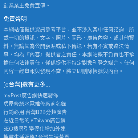
創業業主免費宣傳。
免責聲明
本網站僅提供資訊參考平台，並不涉入其中任何諮詢。所
載一切的資訊、文字、照片、圖形、廣告內容、或其他資
料，無論其為公開張貼或私下傳送，若有不實或違法情
事，均為『內容』提供者之責任，本網站概不負責也不承
擔任何法律責任，僅係提供不特定對象刊登之媒介。任何
內容一經舉報與發現不當，將立即刪除帳號與內容。
[e台灣]還有更多…
myPost廣告網
快速發佈
房屋修繕
水電維修廠商名錄
行銷必用:台灣B2B
分類廣告
貼近日常的
eTaiwan廣告網
SEO搜尋引擎優化
增加外連
搜尋生活服務? 台灣
生活黃頁