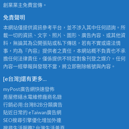
創業業主免費宣傳。
免責聲明
本網站僅提供資訊參考平台，並不涉入其中任何諮詢。所
載一切的資訊、文字、照片、圖形、廣告內容、或其他資
料，無論其為公開張貼或私下傳送，若有不實或違法情
事，均為『內容』提供者之責任，本網站概不負責也不承
擔任何法律責任，僅係提供不特定對象刊登之媒介。任何
內容一經舉報與發現不當，將立即刪除帳號與內容。
[e台灣]還有更多…
myPost廣告網
快速發佈
房屋修繕
水電維修廠商名錄
行銷必用:台灣B2B
分類廣告
貼近日常的
eTaiwan廣告網
SEO搜尋引擎優化
增加外連
搜尋生活服務? 台灣
生活黃頁