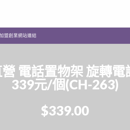
加盟創業網站連結
營 電話置物架 旋轉電
339元/個(CH-263)
$339.00