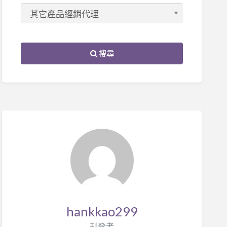
搜尋
hankkao299
刊登者