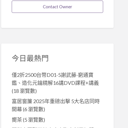
Contact Owner
今日最熱門
僅2折2500台幣D01-5謝武藤-窮通寶
鑑、造化元鑰精解16講DVD課程+講義
(18 瀏覽數)
富居窗簾 2025年重磅出擊 5大名店同時
開幕
(6 瀏覽數)
嚮茶
(5 瀏覽數)