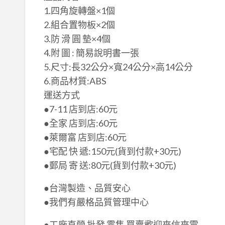
1.四角旋轉盤×​1個
2.組合置物板×​2個
3.防 滑 圓 墊×​4個
4.附 圖 : 簡易說明書一張
5.尺寸:長32公分×寬​24公分×高​14公分
6.商品材質:ABS
運送方式
●7-11 店到店:60元
●全家 店到店:60元
●萊爾富 店到店:60元
●宅配 快 遞:150元(貨到付款+30元)
●郵局 寄 送:80元(貨到付款+30元)
●台灣製造、品質安心
●我們有嚴格品質管理中心
●工廠直營 批發 零售 買賣歡迎來信來電