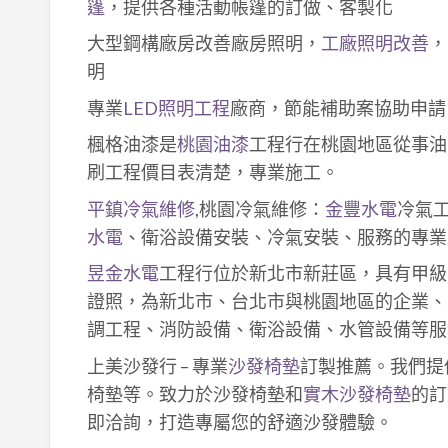
篷
，提供各種活動帳篷的訂做、客製化
大型鋼構廠房改善廠房照明，
工廠照明改善
，
明
專業
LED照明工程
廠商，節能補助案協助申請
楓格油漆是
桃園油漆
工程行在桃園地區從事油
刷工程價目表清楚，專業施工。
平鎮冷氣維修
,桃園冷氣維修：
金豐水電
冷氣
水電
、衛浴設備安裝、冷氣安裝、服務的專業
昱金水電
工程行位於新北市新莊區，具有甲級
證照，為新北市、台北市與桃園地區的企業、
調工程、消防設備、衛浴設備、水管設備等服
上美沙發行 – 專業
沙發椅墊
訂製推薦。我們提
椅墊等。致力於沙發椅墊和
實木沙發椅墊
的訂
即洽詢，打造專屬您的舒適沙發體驗。