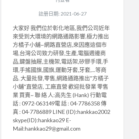
註册日期: 2021-06-27
大家好 我們位於彰化地區,我們公司近年
來受到大環境的網路通路影響,極力推出
方橘子小舖~網路直營店,來因應這個市
場,台灣公司致力研發,生產,電腦週邊商
品,鍵盤抽屜,主機架,電話架,矽膠手環,手
環,手搖國旗,國旗,運動牙套,牙套,...等商
品. 大量批發,零售,網路通路推出"方橘子
小舖"直營店, 工廠直營 歡迎批發業 零售
業 買賣~ 聯 絡 人:高先生 (Hank) 行動電
話 : ​0972-063149​ 電 話 : 04-7786358 傳
真 : 04-7786889 LINE (ID):hankkao2002
skype(ID):hankkao29 E-
Mail:hankkao29@gmail.com