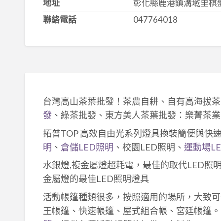
地址
彰化縣鹿港鎮溝墘里棋盤
聯絡電話
047764018
台灣高山茶葉批發！茶農自耕、自有高海拔茶
發
、綠茶批發、東方美人茶葉批發：樂菁茶業
拓普TOP 高效自由光系列燈具換裝簡便與快
明
、
倉儲LED照明
、校園LED照明、
運動場L
水銀燈,複金屬燈超耗電，最佳的取代LED照
金屬燈的最佳LED照明燈具
活動帳篷種類很多，按照適用的場所，大致可
王帳篷、快速帳篷、屋式組合帳、宮廷帳篷。