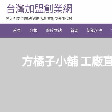
台灣加盟創業網
開店,加盟,創業,連鎖開店,創業加盟者情報站
加
盟
首頁
分類
關於本站
新聞
知識分享
創
業
網
站
連
結
方橘子小舖 工廠直