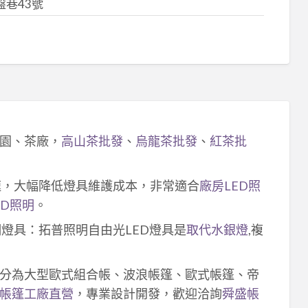
巷43號
園、茶廠，
高山茶批發
、
烏龍茶批發
、
紅茶批
速，大幅降低燈具維護成本，非常適合
廠房LED照
ED照明
。
明燈具：拓普照明自由光LED燈具是
取代水銀燈
,複
分為大型歐式組合帳、波浪帳篷、歐式帳篷、帝
帳篷工廠直營
，專業設計開發，歡迎洽詢
舜盛帳