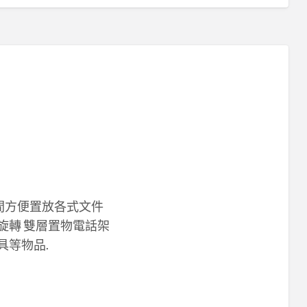
空間方便置放各式文件
度旋轉 雙層置物電話架
具等物品.