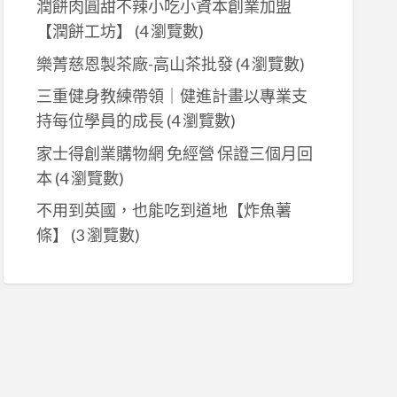
潤餅肉圓甜不辣小吃小資本創業加盟
【潤餅工坊】
(4 瀏覽數)
樂菁慈恩製茶廠-高山茶批發
(4 瀏覽數)
三重健身教練帶領｜健進計畫以專業支
持每位學員的成長
(4 瀏覽數)
家士得創業購物網 免經營 保證三個月回
本
(4 瀏覽數)
不用到英國，也能吃到道地【炸魚薯
條】
(3 瀏覽數)