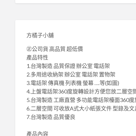
方橘子小舖
㊣公司貨 高品質 超低價
產品特性
1.台灣製造 ​品質保證 辦公室 電話架
2.多用途收納架 辦公室 電話架 置物架
3.電話架 傳真機 列表機 螢幕 ….等(如圖)
4.上盤電話架360度旋轉設計方便您放二層
5.台灣製造 工廠直營 多功能電話架檯面360
6.二層空間 可收放A式大小紙張文件 型錄及文
​7.台灣製造 品質優良
​產品內容