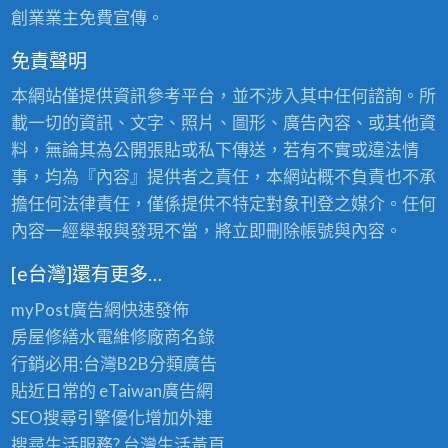
創業業主免費宣傳。
免責聲明
本網站僅提供資訊參考平台，並不涉入其中任何諮詢。所
載一切的資訊、文字、照片、圖形、廣告內容、或其他資
料，無論其為公開張貼或私下傳送，若有不實或違法情
事，均為『內容』提供者之責任，本網站概不負責也不承
擔任何法律責任，僅係提供不特定對象刊登之媒介。任何
內容一經舉報與發現不當，將立即刪除帳號與內容。
[e台灣]還有更多…
myPost廣告網
快速發佈
房屋修繕
水電維修廠商名錄
行銷必用:台灣B2B
分類廣告
貼近日常的
eTaiwan廣告網
SEO搜尋引擎優化
增加外連
搜尋生活服務? 台灣
生活黃頁