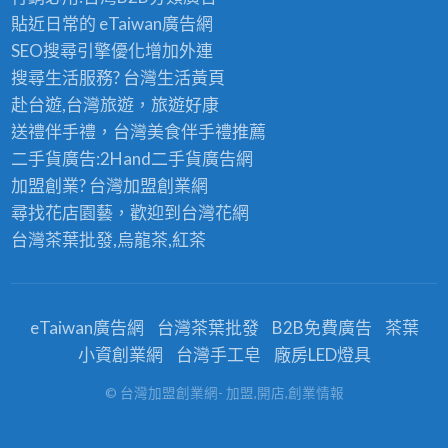
貼近日常的
eTaiwan廣告網
SEO搜尋引擎優化
增加外連
搜尋生活服務? 台灣
生活黃頁
赴台遊,台灣旅遊
，旅遊好康
送禮伴手禮，台灣美食
伴手禮
推薦
二手貨廣告:2Hand
二手貨
廣告網
加盟創業? 台灣
加盟創業
網
尋找花店園藝，歡迎到
台灣花網
台灣茶葉批發
,烏龍茶,紅茶
eTaiwan廣告網
台灣茶葉批發
B2B免費廣告
茶葉
小資創業網
台灣手工皂
廠房LED燈具
© 台灣加盟創業網- 加盟,開店,創業情報