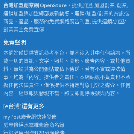
台灣加盟創業網 OpenStore
，提供加盟, 加盟創業, 創業,
連鎖加盟與加盟總部最新動態。連鎖/加盟/創業的資訊或
商品、產品、服務的免費網路廣告刊登, 提供連鎖/加盟/
創業業主免費宣傳。
免責聲明
本網站僅提供資訊參考平台，並不涉入其中任何諮詢。所
載一切的資訊、文字、照片、圖形、廣告內容、或其他資
料，無論其為公開張貼或私下傳送，若有不實或違法情
事，均為『內容』提供者之責任，本網站概不負責也不承
擔任何法律責任，僅係提供不特定對象刊登之媒介。任何
內容一經舉報與發現不當，將立即刪除帳號與內容。
[e台灣]還有更多…
myPost廣告網
快速發佈
房屋修繕
水電維修廠商名錄
行銷必用:台灣B2B
分類廣告