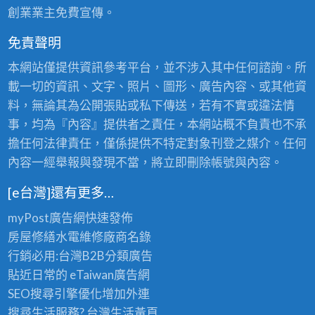
創業業主免費宣傳。
免責聲明
本網站僅提供資訊參考平台，並不涉入其中任何諮詢。所
載一切的資訊、文字、照片、圖形、廣告內容、或其他資
料，無論其為公開張貼或私下傳送，若有不實或違法情
事，均為『內容』提供者之責任，本網站概不負責也不承
擔任何法律責任，僅係提供不特定對象刊登之媒介。任何
內容一經舉報與發現不當，將立即刪除帳號與內容。
[e台灣]還有更多…
myPost廣告網
快速發佈
房屋修繕
水電維修廠商名錄
行銷必用:台灣B2B
分類廣告
貼近日常的
eTaiwan廣告網
SEO搜尋引擎優化
增加外連
搜尋生活服務? 台灣
生活黃頁