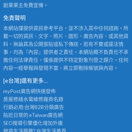
創業業主免費宣傳。
免責聲明
本網站僅提供資訊參考平台，並不涉入其中任何諮詢。所
載一切的資訊、文字、照片、圖形、廣告內容、或其他資
料，無論其為公開張貼或私下傳送，若有不實或違法情
事，均為『內容』提供者之責任，本網站概不負責也不承
擔任何法律責任，僅係提供不特定對象刊登之媒介。任何
內容一經舉報與發現不當，將立即刪除帳號與內容。
[e台灣]還有更多…
myPost廣告網
快速發佈
房屋修繕
水電維修廠商名錄
行銷必用:台灣B2B
分類廣告
貼近日常的
eTaiwan廣告網
SEO搜尋引擎優化
增加外連
搜尋生活服務? 台灣
生活黃頁