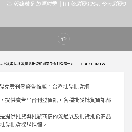
服飾精品 加盟創業
總瀏覽1254 , 今天瀏覽0
Report
problem
裝批發,男裝批發,童裝批發相關可免費刊登廣告在COOLBUY.COM.TW
裝批發免費刊登廣告推薦：台灣批發批貨網
，提供廣告平台刊登資訊，各種批發批貨資訊都
是提供批貨與批發商情的流通以及批貨批發商品
批發批貨採購情報。