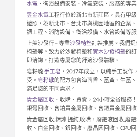
水電
、衛浴設備安裝、冷氣安裝、服務的專業
昱金水電
工程行位於新北市新莊區，具有甲級
證照，為新北市、台北市與桃園地區的企業、
調工程、消防設備、衛浴設備、水管設備等服
上美沙發行 – 專業
沙發椅墊
訂製推薦。我們提
椅墊等。致力於沙發椅墊和
實木沙發椅墊
的訂
即洽詢，打造專屬您的舒適沙發體驗。
皂籽瓏
手工皂
，2017年成立，以純手工製
受。
皂籽瓏
的配方包含海茴香、薑黃、生薑、
滿足您的不同需求。
貴金屬回收
、收購、買賣，24小時全省服務
銀膏回收、含鉑貴金屬回收、含鈀貴金屬回收
貴金屬回收,精煉,提純,收購，廢鈀液回收,廢
收、白金回收、銀回收、廢晶圓回收、CPU回