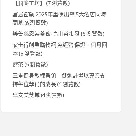
【潤餅工坊】
(7 瀏覽數)
富居窗簾 2025年重磅出擊 5大名店同時
開幕
(6 瀏覽數)
樂菁慈恩製茶廠-高山茶批發
(6 瀏覽數)
家士得創業購物網 免經營 保證三個月回
本
(6 瀏覽數)
嚮茶
(5 瀏覽數)
三重健身教練帶領｜健進計畫以專業支
持每位學員的成長
(4 瀏覽數)
早安美芝城
(4 瀏覽數)