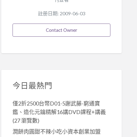
註册日期: 2009-06-03
Contact Owner
今日最熱門
僅2折2500台幣D01-5謝武藤-窮通寶
鑑、造化元鑰精解16講DVD課程+講義
(27 瀏覽數)
潤餅肉圓甜不辣小吃小資本創業加盟