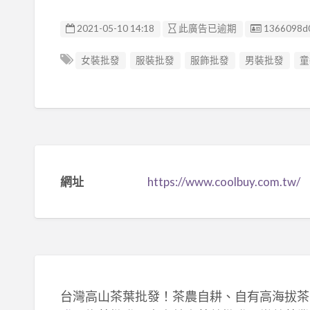
廣告编號
2021-05-10 14:18
此廣告已逾期
1366098d
女裝批發
服裝批發
服飾批發
男裝批發
童
網址
https://www.coolbuy.com.tw/
台灣高山茶葉批發！茶農自耕、自有高海拔茶