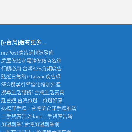
[e台灣]還有更多…
myPost廣告網
快速發佈
房屋修繕
水電維修廠商名錄
行銷必用:台灣B2B
分類廣告
貼近日常的
eTaiwan廣告網
SEO搜尋引擎優化
增加外連
搜尋生活服務? 台灣
生活黃頁
赴台遊,台灣旅遊
，旅遊好康
送禮伴手禮，台灣美食
伴手禮
推薦
二手貨廣告:2Hand
二手貨
廣告網
加盟創業? 台灣
加盟創業
網