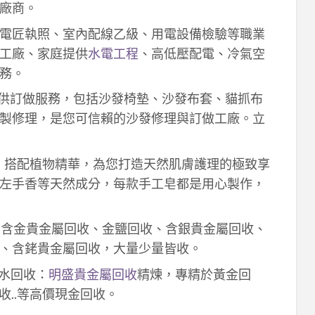
廠商。
電匠執照、室內配線乙級、用電設備檢驗等職業
工廠、家庭提供
水電工程
、高低壓配電、冷氣空
務。
供訂做服務，包括沙發椅墊、沙發布套、貓抓布
製修理，是您可信賴的沙發修理與訂做工廠。立
作，搭配植物精華，為您打造天然肌膚護理的極致享
左手香等天然成分，每款手工皂都是用心製作，
！含金貴金屬回收、金鹽回收、含銀貴金屬回收、
、含銠貴金屬回收，大量少量皆收。
鈀水回收：
明盛貴金屬回收
精煉，專精於黃金回
收..等高價現金回收。