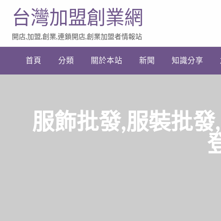
台灣加盟創業網
開店,加盟,創業,連鎖開店,創業加盟者情報站
加
盟
首頁
分類
關於本站
新聞
知識分享
創
業
網
站
連
結
服飾批發,服裝批發
登