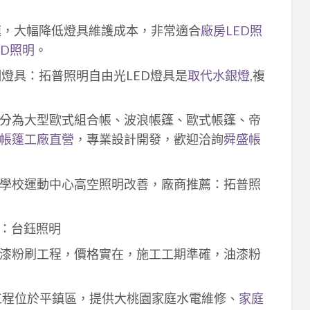
速，大幅降低燈具維護成本，非常適合
廠房LED照
ED照明
。
明燈具：拓普照明自由光LED燈具是
取代水銀燈
,複
分為大型歐式組合帳、波浪帳篷、歐式帳篷、帝
帳篷工廠直營
，專業設計開發，歡迎洽詢
舜盛帳
學校運動中心高空照明改善，廠商推薦：拓普照
：台鈺照明
漆粉刷工程，價格實在，施工工期準確，油漆粉
工程位於平鎮區，提供大桃園家庭水電維修、
家庭