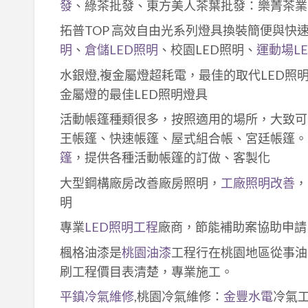
發
、綠茶批發、東方美人茶葉批發：樂菁茶業
拓普TOP 高效自由光系列燈具換裝簡便與快
明
、
倉儲LED照明
、校園LED照明、
運動場L
水銀燈,複金屬燈超耗電，最佳的取代LED照
金屬燈的最佳LED照明燈具
活動帳篷種類很多，按照適用的場所，大致可
王帳篷、快速帳篷、屋式組合帳、宮廷帳篷。
篷
，提供各種活動帳篷的訂做、客製化
大型鋼構廠房改善廠房照明，
工廠照明改善
，
明
專業
LED照明工程
廠商，節能補助案協助申請
楓格油漆是
桃園油漆
工程行在桃園地區從事油
刷工程價目表清楚，專業施工。
平鎮冷氣維修
,桃園冷氣維修：
金豐水電
冷氣