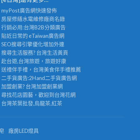
myPost廣告網
快速發佈
房屋修繕
水電維修廠商名錄
行銷必用:台灣B2B
分類廣告
貼近日常的
eTaiwan廣告網
SEO搜尋引擎優化
增加外連
搜尋生活服務? 台灣
生活黃頁
赴台遊,台灣旅遊
，旅遊好康
送禮伴手禮，台灣美食
伴手禮
推薦
二手貨廣告:2Hand
二手貨
廣告網
加盟創業? 台灣
加盟創業
網
尋找花店園藝，歡迎到
台灣花網
台灣茶葉批發
,烏龍茶,紅茶
皂
廠房LED燈具