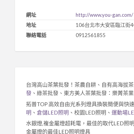
網址
http://www.you-gan.com/
地址
106台北市大安區臨江街4
聯絡電話
0912561855
台灣高山茶葉批發！茶農自耕、自有高海拔茶
發
、綠茶批發、東方美人茶葉批發：樂菁茶業
拓普TOP 高效自由光系列燈具換裝簡便與快
明
、
倉儲LED照明
、校園LED照明、
運動場L
水銀燈,複金屬燈超耗電，最佳的取代LED照
金屬燈的最佳LED照明燈具