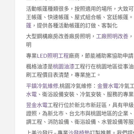
活動帳篷種類很多，按照適用的場所，大致可
王帳篷、快速帳篷、屋式組合帳、宮廷帳篷。
篷
，提供各種活動帳篷的訂做、客製化
大型鋼構廠房改善廠房照明，
工廠照明改善
，
明
專業
LED照明工程
廠商，節能補助案協助申請
楓格油漆是
桃園油漆
工程行在桃園地區從事油
刷工程價目表清楚，專業施工。
平鎮冷氣維修
,桃園冷氣維修：
金豐水電
冷氣
水電
、衛浴設備安裝、冷氣安裝、服務的專業
昱金水電
工程行位於新北市新莊區，具有甲級
證照，為新北市、台北市與桃園地區的企業、
調工程、消防設備、衛浴設備、水管設備等服
上美沙發行 – 專業
沙發椅墊
訂製推薦。我們提