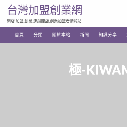
台灣加盟創業網
開店,加盟,創業,連鎖開店,創業加盟者情報站
加
盟
首頁
分類
關於本站
新聞
知識分享
創
業
網
站
連
結
極-KIW