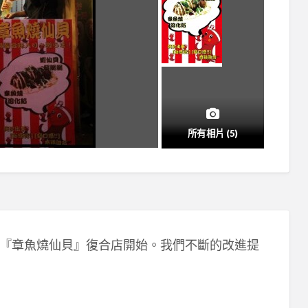
所有相片 (5)
溶岩燒』+『章魚燒仙貝』復合店開始。我們不斷的改進提