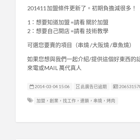
201411 加盟條件更新了。初期負擔減很多！
1：想要知道加盟 =請看 關於加盟
2：想要自己開店 =請看 技術教學
可選您要賣的項目（串燒 /大阪燒 /章魚燒）
如果您想與我們一起介紹/提供這個好東西的
來電或MAIL 萬代真人
廣告编號
2014-03-04 15:06
此廣告已逾期
20653157
加盟，創業，找工作，連鎖，串燒，烤肉