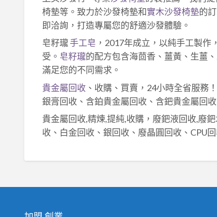
椅墊等。致力於沙發椅墊和
實木沙發椅墊
的訂
即洽詢，打造專屬您的舒適沙發體驗。
皂籽瓏
手工皂
，2017年成立，以純手工製
受。
皂籽瓏
的配方包含海茴香、薑黃、生薑、
滿足您的不同需求。
貴金屬回收
、收購、買賣，24小時全省服務
銀膏回收、含鉑貴金屬回收、含鈀貴金屬回收
貴金屬回收,精煉,提純,收購，廢鈀液回收,廢
收、白金回收、銀回收、廢晶圓回收、CPU回
加盟,創業