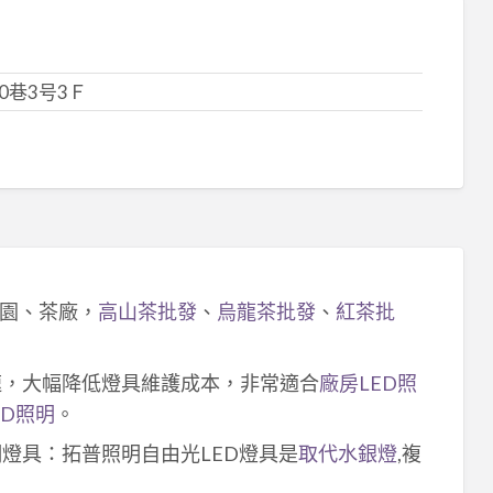
0巷3号3Ｆ
園、茶廠，
高山茶批發
、
烏龍茶批發
、
紅茶批
速，大幅降低燈具維護成本，非常適合
廠房LED照
ED照明
。
明燈具：拓普照明自由光LED燈具是
取代水銀燈
,複