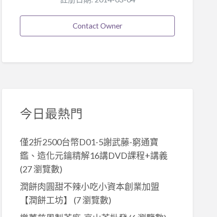
Contact Owner
今日最熱門
僅2折2500台幣D01-5謝武藤-窮通寶
鑑、造化元鑰精解16講DVD課程+講義
(27 瀏覽數)
潤餅肉圓甜不辣小吃小資本創業加盟
【潤餅工坊】
(7 瀏覽數)