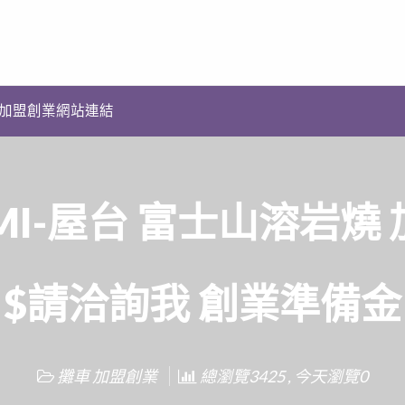
加盟創業網站連結
AMI-屋台 富士山溶岩燒
$請洽詢我 創業準備金
攤車 加盟創業
總瀏覽3425 , 今天瀏覽0