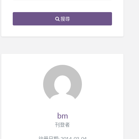
搜尋
bm
刊登者
註册日期: 2014-03-04