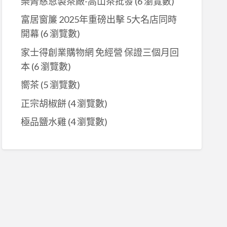
樂菁慈恩製茶廠-高山茶批發
(6 瀏覽數)
富居窗簾 2025年重磅出擊 5大名店同時
開幕
(6 瀏覽數)
家士得創業購物網 免經營 保證三個月回
本
(6 瀏覽數)
嚮茶
(5 瀏覽數)
正宗胡椒餅
(4 瀏覽數)
極品鹽水雞
(4 瀏覽數)