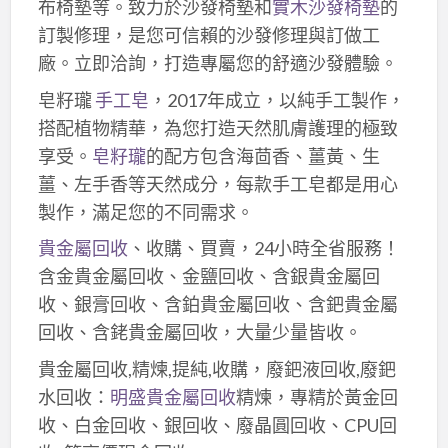
布椅墊等。致力於沙發椅墊和
實木沙發椅墊
的
訂製修理，是您可信賴的沙發修理與訂做工
廠。立即洽詢，打造專屬您的舒適沙發體驗。
皂籽瓏
手工皂
，2017年成立，以純手工製作，
搭配植物精華，為您打造天然肌膚護理的極致
享受。
皂籽瓏
的配方包含海茴香、薑黃、生
薑、左手香等天然成分，每款手工皂都是用心
製作，滿足您的不同需求。
貴金屬回收
、收購、買賣，24小時全省服務！
含金貴金屬回收、金鹽回收、含銀貴金屬回
收、銀膏回收、含鉑貴金屬回收、含鈀貴金屬
回收、含銠貴金屬回收，大量少量皆收。
貴金屬回收,精煉,提純,收購，廢鈀液回收,廢鈀
水回收：
明盛貴金屬回收
精煉，專精於黃金回
收、白金回收、銀回收、廢晶圓回收、CPU回