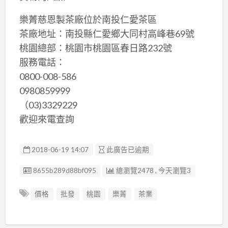
樂菁慈恩製茶廠位於南投仁愛茶區
茶廠地址：南投縣仁愛鄉大同村高峰巷69號
桃園總部：桃園市桃園區春日路232號
服務電話：
0800-008-586
0980859999
（03)3329229
歡迎來電查詢
2018-06-19 14:07
此廣告已逾期
廣告编號
8655b289d88bf095
總瀏覽2478 , 今天瀏覽3
價格
批發
桃園
樂菁
茶業