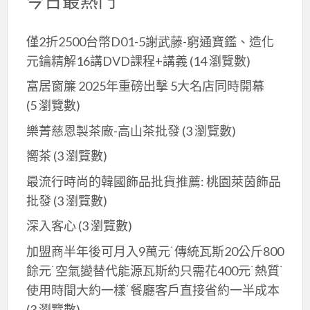
今日最熱門
僅2折2500台幣D01-5謝武藤-窮通寶鑑、造化
元鑰精解16講DVD課程+講義
(14 瀏覽數)
富居窗簾 2025年重磅出擊 5大名店同時開幕
(5 瀏覽數)
樂菁慈恩製茶廠-高山茶批發
(3 瀏覽數)
嚮茶
(3 瀏覽數)
最流行時尚的韓國飾品批貨推薦: 桃園萊茵飾品
批發
(3 瀏覽數)
深入客心
(3 瀏覽數)
加盟商半年後可月入9萬元˙傳統瓦斯20公斤800
餘元˙空氣變替代能源瓦斯約只需花400元˙熱質˙
使用時間大約一樣˙餐廳客戶直接省約一半成本
(3 瀏覽數)