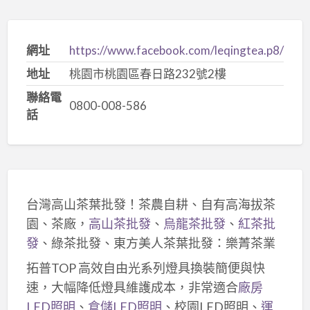
網址
https://www.facebook.com/leqingtea.p8/
地址
桃園市桃園區春日路232號2樓
聯絡電
0800-008-586
話
台灣高山茶葉批發！茶農自耕、自有高海拔茶
園、茶廠，
高山茶批發
、
烏龍茶批發
、
紅茶批
發
、綠茶批發、東方美人茶葉批發：樂菁茶業
拓普TOP 高效自由光系列燈具換裝簡便與快
速，大幅降低燈具維護成本，非常適合
廠房
LED照明
、
倉儲LED照明
、校園LED照明、
運