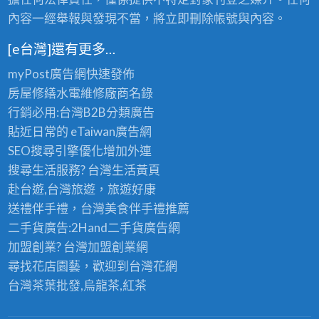
內容一經舉報與發現不當，將立即刪除帳號與內容。
[e台灣]還有更多…
myPost廣告網
快速發佈
房屋修繕
水電維修廠商名錄
行銷必用:台灣B2B
分類廣告
貼近日常的
eTaiwan廣告網
SEO搜尋引擎優化
增加外連
搜尋生活服務? 台灣
生活黃頁
赴台遊,台灣旅遊
，旅遊好康
送禮伴手禮，台灣美食
伴手禮
推薦
二手貨廣告:2Hand
二手貨
廣告網
加盟創業? 台灣
加盟創業
網
尋找花店園藝，歡迎到
台灣花網
台灣茶葉批發
,烏龍茶,紅茶