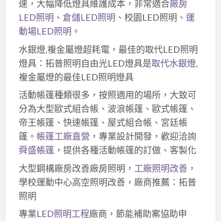
速，大幅降低燈具維護成本，非常適合
廠房
LED照明
、
倉儲LED照明
、校園LED照明、
運
動場LED照明
。
水銀燈,複金屬燈超耗電，最佳的取代LED照明
燈具：拓普照明自由光LED燈具是
取代水銀燈
,
複金屬燈的最佳LED照明燈具
活動帳篷種類很多，按照適用的場所，大致可
分為大型歐式組合帳、波浪帳篷、歐式帳篷、
帝王帳篷、快速帳篷、屋式組合帳、宮廷帳
篷。
帳篷工廠直營
，專業設計開發，歡迎洽詢
舜盛帳篷
，提供各種活動帳篷的訂做、客製化
大型鋼構廠房改善廠房照明，
工廠照明改善
，
學校運動中心高空照明改善，廠商推薦：拓普
照明
專業
LED照明工程
廠商，節能補助案協助申