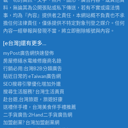
料，無論其為公開張貼或私下傳送，若有不實或違法情
事，均為『內容』提供者之責任，本網站概不負責也不承
擔任何法律責任，僅係提供不特定對象刊登之媒介。任何
內容一經舉報與發現不當，將立即刪除帳號與內容。
[e台灣]還有更多…
myPost廣告網
快速發佈
房屋修繕
水電維修廠商名錄
行銷必用:台灣B2B
分類廣告
貼近日常的
eTaiwan廣告網
SEO搜尋引擎優化
增加外連
搜尋生活服務? 台灣
生活黃頁
赴台遊,台灣旅遊
，旅遊好康
送禮伴手禮，台灣美食
伴手禮
推薦
二手貨廣告:2Hand
二手貨
廣告網
加盟創業? 台灣
加盟創業
網