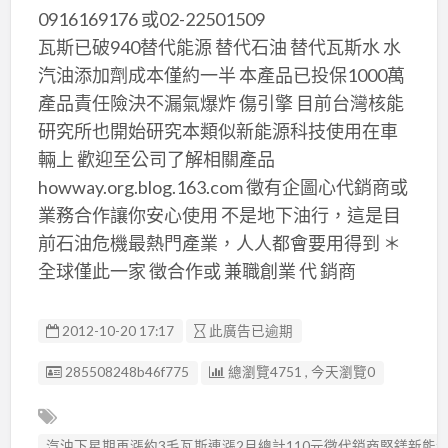
0916169176 或02-22501509
瓦斯已破940替代能源 替代石油 替代瓦斯水 水
汽油添加劑成本僅約一半 本產品已投保1000萬
產品責任險決不漏氣爆炸 傷引擎 目前台灣核能
研究所也開始研究本類似新能源科技使用在車
輛上 歡迎至公司了解相關產品
howway.org.blog.163.com 徵有企圖心代銷商或
業務合作讓你安心使用 不是地下油行，這是目
前石油危機最熱門產業，人人都會要用得到 ＊
全球僅此一家 徵合作或 兼職創業 代 銷商
2012-10-20 17:17
此廣告已逾期
廣告编號
285508248b46f775
總瀏覽4751 , 今天瀏覽0
汽油下星期再漲約3毛瓦斯連漲2月總計110元徵代銷商堅鎂新能