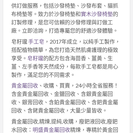
供訂做服務，包括沙發椅墊、沙發布套、貓抓
布椅墊等。致力於沙發椅墊和
實木沙發椅墊
的
訂製修理，是您可信賴的沙發修理與訂做工
廠。立即洽詢，打造專屬您的舒適沙發體驗。
皂籽瓏
手工皂
，2017年成立，以純手工製作，
搭配植物精華，為您打造天然肌膚護理的極致
享受。
皂籽瓏
的配方包含海茴香、薑黃、生
薑、左手香等天然成分，每款手工皂都是用心
製作，滿足您的不同需求。
貴金屬回收
、收購、買賣，24小時全省服務！
含金貴金屬回收、金鹽回收、含銀貴金屬回
收、銀膏回收、含鉑貴金屬回收、含鈀貴金屬
回收、含銠貴金屬回收，大量少量皆收。
貴金屬回收,精煉,提純,收購，廢鈀液回收,廢鈀
水回收：
明盛貴金屬回收
精煉，專精於黃金回