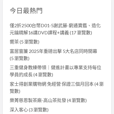
今日最熱門
僅2折2500台幣D01-5謝武藤-窮通寶鑑、造化
元鑰精解16講DVD課程+講義
(17 瀏覽數)
嚮茶
(5 瀏覽數)
富居窗簾 2025年重磅出擊 5大名店同時開幕
(5 瀏覽數)
三重健身教練帶領｜健進計畫以專業支持每位
學員的成長
(4 瀏覽數)
家士得創業購物網 免經營 保證三個月回本
(4 瀏
覽數)
樂菁慈恩製茶廠-高山茶批發
(4 瀏覽數)
深入客心
(3 瀏覽數)