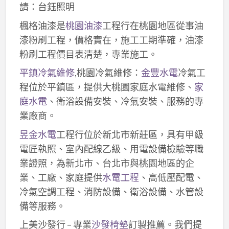
請：台鈺照明
楓格油漆是
桃園油漆
工程行在桃園地區從事油
漆粉刷工程，價格實在，施工工期準確，油漆
粉刷工程價目表清楚，專業施工。
平鎮冷氣維修
,桃園冷氣維修：
金豐水電
冷氣工
程位於平鎮區，提供大桃園家庭水電維修、
家
庭水電
、衛浴設備安裝、冷氣安裝、服務的專
業廠商。
昱金水電
工程行位於新北市新莊區，具有甲級
電匠執照、室內配線乙級、用電設備檢驗等職
業證照，為新北市、台北市與桃園地區的企
業、工廠、家庭提供
水電工程
、高低壓配電、
冷氣空調工程、消防設備、衛浴設備、水管設
備等服務。
上美沙發行 – 專業
沙發椅墊
訂製推薦。我們提