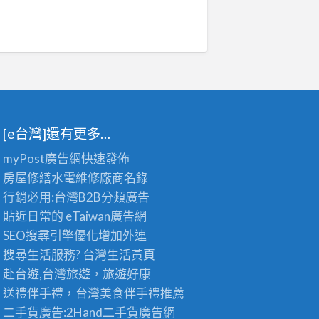
[e台灣]還有更多…
myPost廣告網
快速發佈
房屋修繕
水電維修廠商名錄
行銷必用:台灣B2B
分類廣告
貼近日常的
eTaiwan廣告網
SEO搜尋引擎優化
增加外連
搜尋生活服務? 台灣
生活黃頁
赴台遊,台灣旅遊
，旅遊好康
送禮伴手禮，台灣美食
伴手禮
推薦
二手貨廣告:2Hand
二手貨
廣告網