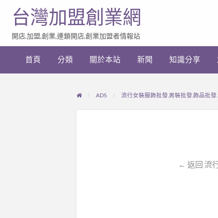
台灣加盟創業網
開店,加盟,創業,連鎖開店,創業加盟者情報站
加
盟
首頁
分類
關於本站
新聞
知識分享
創
業
網
站
ADS
流行女裝服飾批發.男裝批發.飾品批發
連
結
← 返回 