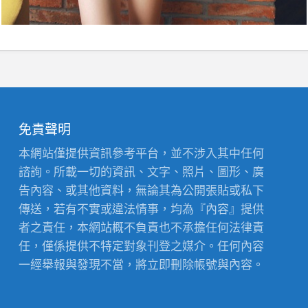
免責聲明
本網站僅提供資訊參考平台，並不涉入其中任何
諮詢。所載一切的資訊、文字、照片、圖形、廣
告內容、或其他資料，無論其為公開張貼或私下
傳送，若有不實或違法情事，均為『內容』提供
者之責任，本網站概不負責也不承擔任何法律責
任，僅係提供不特定對象刊登之媒介。任何內容
一經舉報與發現不當，將立即刪除帳號與內容。