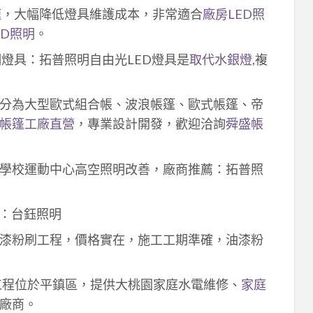
速，大幅降低燈具維護成本，非常適合
廠房LED照
ED照明
。
明燈具：拓普照明自由光LED燈具是
取代水銀燈
,複
分為大型歐式組合帳、波浪帳篷、歐式帳篷、帝
帳篷工廠直營
，專業設計開發，歡迎洽詢
舜盛帳
學校運動中心高空照明改善，廠商推薦：拓普照
：台鈺照明
漆粉刷工程，價格實在，施工工期準確，油漆粉
工程位於平鎮區，提供大桃園家庭水電維修、
家庭
廠商。