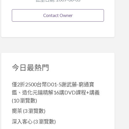
Contact Owner
今日最熱門
僅2折2500台幣D01-5謝武藤-窮通寶
鑑、造化元鑰精解16講DVD課程+講義
(10 瀏覽數)
嚮茶
(3 瀏覽數)
深入客心
(3 瀏覽數)