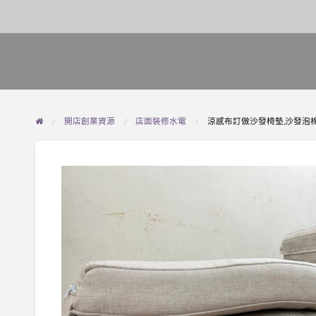
開店創業資源
店面裝修水電
涼感布訂做沙發椅墊,沙發泡