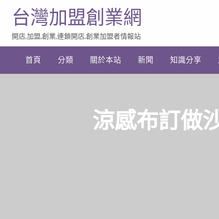
台灣加盟創業網
開店,加盟,創業,連鎖開店,創業加盟者情報站
加
盟
首頁
分類
關於本站
新聞
知識分享
創
業
網
站
連
結
涼感布訂做沙