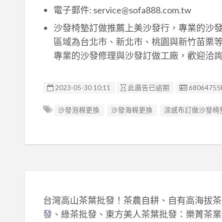
電子郵件: service@sofa888.com.tw
沙發椅墊訂做推薦上美沙發行，專業的沙
區域為台北市、新北市、桃園與新竹苗栗
專業的沙發修理與沙發訂做工廠，歡迎洽
廣告编號
2023-05-30 10:11
此廣告已逾期
68064755
沙發泡棉更換
沙發海棉更換
涼感布訂做沙發椅
台灣高山茶葉批發！茶農自耕、自有高海拔茶
發
、綠茶批發、東方美人茶葉批發：樂菁茶業