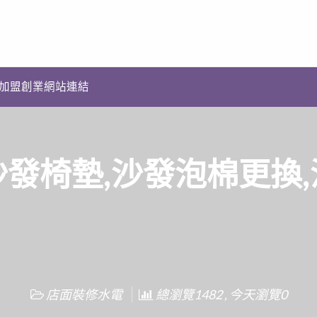
加盟創業網站連結
發椅墊,沙發泡棉更換
店面裝修水電
總瀏覽1482 , 今天瀏覽0