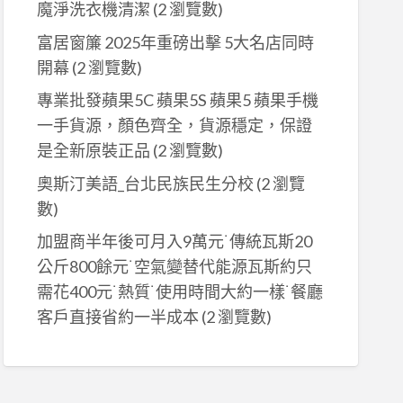
魔淨洗衣機清潔
(2 瀏覽數)
富居窗簾 2025年重磅出擊 5大名店同時
開幕
(2 瀏覽數)
專業批發蘋果5C 蘋果5S 蘋果5 蘋果手機
一手貨源，顏色齊全，貨源穩定，保證
是全新原裝正品
(2 瀏覽數)
奧斯汀美語_台北民族民生分校
(2 瀏覽
數)
加盟商半年後可月入9萬元˙傳統瓦斯20
公斤800餘元˙空氣變替代能源瓦斯約只
需花400元˙熱質˙使用時間大約一樣˙餐廳
客戶直接省約一半成本
(2 瀏覽數)