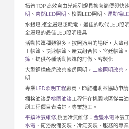
拓普TOP 高效自由光系列燈具換裝簡便與快
明
、
倉儲LED照明
、校園LED照明、
運動場L
水銀燈,複金屬燈超耗電，最佳的取代LED照
金屬燈的最佳LED照明燈具
活動帳篷種類很多，按照適用的場所，大致可
王帳篷、快速帳篷、屋式組合帳、宮廷帳篷。
篷
，提供各種活動帳篷的訂做、客製化
大型鋼構廠房改善廠房照明，
工廠照明改善
，
明
專業
LED照明工程
廠商，節能補助案協助申請
楓格油漆是
桃園油漆
工程行在桃園地區從事油
刷工程價目表清楚，專業施工。
平鎮冷氣維修
,桃園冷氣維修：
金豐水電
冷氣
水電
、衛浴設備安裝、冷氣安裝、服務的專業