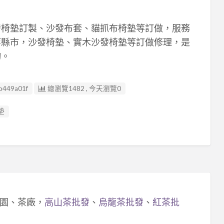
發椅墊訂製、沙發布套、貓抓布椅墊等訂做，服務
等縣市，沙發椅墊、實木沙發椅墊等訂做修理，是
詢。
b449a01f
總瀏覽1482 , 今天瀏覽0
墊
園、茶廠，
高山茶批發
、
烏龍茶批發
、
紅茶批