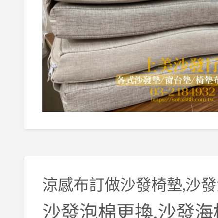
涼感布訂做沙發椅墊,沙發
沙發泡棉更換,沙發海