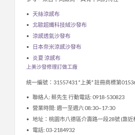
天絲涼感布
北歐超纖科技絨沙發布
涼感透氣沙發布
日本奈米涼感沙發布
炎夏 涼感布
上美沙發修理訂做工廠
統一編號：31557431 “上美” 註冊商標第0
聯絡人: 蔡先生 行動電話: 0918-530823
營業時間: 週一至週六 08:30~17:30
地址：桃園市八德區介壽路一段28號 (靠近
電話: 03-2184932