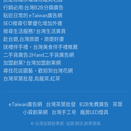
行銷必用:台灣B2B
分類廣告
貼近日常的
eTaiwan廣告網
SEO搜尋引擎優化
增加外連
搜尋生活服務? 台灣
生活黃頁
赴台遊,台灣旅遊
，旅遊好康
送禮伴手禮，台灣美食
伴手禮
推薦
二手貨廣告:2Hand
二手貨
廣告網
加盟創業? 台灣
加盟創業
網
尋找花店園藝，歡迎到
台灣花網
台灣茶葉批發
,烏龍茶,紅茶
eTaiwan廣告網
台灣茶葉批發
B2B免費廣告
茶葉
小資創業網
台灣手工皂
廠房LED燈具
© 台灣加盟創業網- 加盟,開店,創業情報