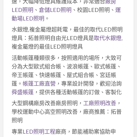
速，大幅降低燈具維護成本，非常適合
廠房
LED照明
、
倉儲LED照明
、校園LED照明、
運
動場LED照明
。
水銀燈,複金屬燈超耗電，最佳的取代LED照明
燈具：拓普照明自由光LED燈具是
取代水銀燈
,
複金屬燈的最佳LED照明燈具
活動帳篷種類很多，按照適用的場所，大致可
分為大型歐式組合帳、波浪帳篷、歐式帳篷、
帝王帳篷、快速帳篷、屋式組合帳、宮廷帳
篷。
帳篷工廠直營
，專業設計開發，歡迎洽詢
舜盛帳篷
，提供各種活動帳篷的訂做、客製化
大型鋼構廠房改善廠房照明，
工廠照明改善
，
學校運動中心高空照明改善，廠商推薦：拓普
照明
專業
LED照明工程
廠商，節能補助案協助申