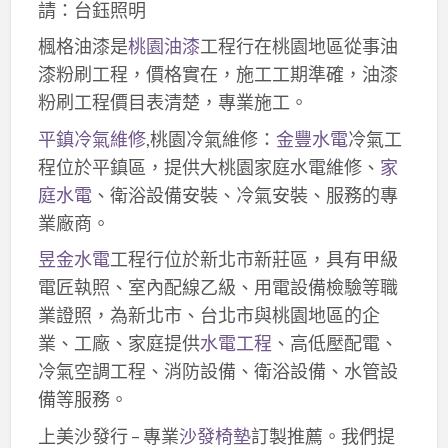
請：台鈺照明
楓格油漆是
桃園油漆
工程行在桃園地區從事油
漆粉刷工程，價格實在，施工工期準確，油漆
粉刷工程價目表清楚，專業施工。
平鎮冷氣維修
,桃園冷氣維修：
金豐水電
冷氣工
程位於平鎮區，提供大桃園家庭水電維修、
家
庭水電
、衛浴設備安裝、冷氣安裝、服務的專
業廠商。
昱金水電
工程行位於新北市新莊區，具有甲級
電匠執照、室內配線乙級、用電設備檢驗等職
業證照，為新北市、台北市與桃園地區的企
業、工廠、家庭提供
水電工程
、高低壓配電、
冷氣空調工程、消防設備、衛浴設備、水管設
備等服務。
上美沙發行 – 專業
沙發椅墊
訂製推薦。我們提