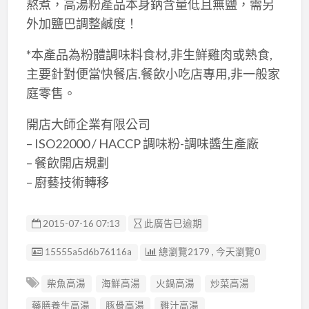
熬煮，高湯粉產品本身鈉含量低且無鹽，需另
外加鹽巴調整鹹度！
*本產品為粉體調味料食材,非生鮮雞肉或熟食,
主要針對便當快餐店.餐飲小吃店專用,非一般家
庭零售。
開店大師企業有限公司
– ISO22000 / HACCP 調味粉-調味醬生產廠
– 餐飲開店規劃
– 廚藝技術轉移
2015-07-16 07:13
此廣告已逾期
廣告编號
15555a5d6b76116a
總瀏覽2179 , 今天瀏覽0
柴魚高湯
海鮮高湯
火鍋高湯
炒菜高湯
藥膳養生高湯
豚骨高湯
雞汁高湯