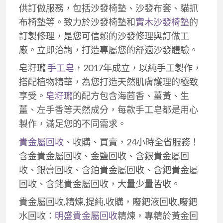
供訂做服務，包括沙發椅墊、沙發布套、貓抓
布椅墊等。致力於沙發椅墊和
實木沙發椅墊
的
訂製修理，是您可信賴的沙發修理與訂做工
廠。立即洽詢，打造專屬您的舒適沙發體驗。
皂籽瓏
手工皂
，2017年成立，以純手工製作，
搭配植物精華，為您打造天然肌膚護理的極致
享受。
皂籽瓏
的配方包含海茴香、薑黃、生
薑、左手香等天然成分，每款手工皂都是用心
製作，滿足您的不同需求。
貴金屬回收
、收購、買賣，24小時全省服務！
含金貴金屬回收、金鹽回收、含銀貴金屬回
收、銀膏回收、含鉑貴金屬回收、含鈀貴金屬
回收、含銠貴金屬回收，大量少量皆收。
貴金屬回收,精煉,提純,收購，廢鈀液回收,廢鈀
水回收：
明盛貴金屬回收
精煉，專精於黃金回