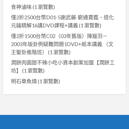
食神滷味
(1 瀏覽數)
僅2折2500台幣D01-5謝武藤-窮通寶鑑、造化
元鑰精解16講DVD課程+講義
(1 瀏覽數)
僅2折1500台幣C02（03年舊版）陳巃羽－
2003年版卦例疑難問題1DVD+紙本講義 （文
王聖卦進階班）
(1 瀏覽數)
潤餅肉圓甜不辣小吃小資本創業加盟【潤餅工
坊】
(1 瀏覽數)
明石章魚燒
(1 瀏覽數)