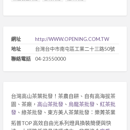
網址
http://WWW.OPENING.COM.TW
地址
台灣台中市南屯區工業二十三路50號
聯絡電話
04-23550000
台灣高山茶葉批發！茶農自耕、自有高海拔茶
園、茶廠，
高山茶批發
、
烏龍茶批發
、
紅茶批
發
、綠茶批發、東方美人茶葉批發：樂菁茶業
拓普TOP 高效自由光系列燈具換裝簡便與快