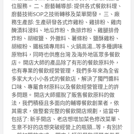
位服務。 二、廚藝輔導部: 提供各式餐飲料理、
廚藝技術SOP之技術轉移及菜單開發。 三、廠
務生產部: 生產研發各式炸雞粉、雞排粉、雞肉
醃漬料浸料、地瓜炸粉、魚排炸粉、雞腿排骨
炸粉、胡椒鹽、 外撒料、薯條粉、鹽酥雞粉、
胡椒粉、鐵板燒專用料、火鍋高湯...等多種調味
原物料，同時也供應台灣 及海外地區眾多餐飲
店。 開店大師的產品除了有形的餐飲原料外，
也有專業的餐飲經營管理，我們多年來為全省
多家大大小小各式的餐飲店，解決了獨門醬料
口味、專屬食材原料以及餐飲經營管理上的許
多問題。 開店大師擺脫了販售餐飲原料的做
法，我們積極且多面向的輔導餐飲創業者，依
其需求，做整套完整的餐飲開店規劃，這當中
包括了: 新手開店、老店想增加菜色修改菜單、
生意不好的店想突破經營上的瓶頸...等，有別於