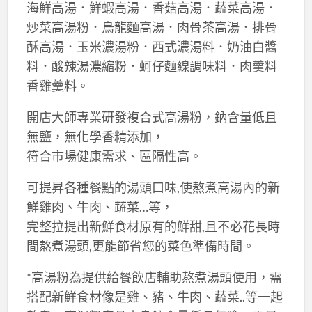
海鮮高湯．鮮蝦高湯．香菇高湯．蔬菜高湯．
炒菜高湯粉．烏龍麵高湯．肉骨茶高湯．排骨
酥高湯．玉米濃湯粉．西式濃湯料．奶油白醬
料．酸辣湯濃縮粉．蚵仔麵線調味料．肉羹料
香雞羹料。
開店大師專業研發複合式高湯粉，鈉含量低且
無鹽，無化學香精添加，
符合市場健康需求、區隔性高。
可提昇各種餐點的湯頭口味,使熬煮高湯內的新
鮮雞肉、牛肉、蔬菜…等，
完整拉提出新鮮食材原有的鮮甜,且不必花長時
間熬煮湯頭,更能節省您的菜色準備時間。
*高湯粉為提供給餐飲店輔助熬煮湯頭使用，需
搭配新鮮食材像是雞、豬、牛肉、蔬菜..等一起