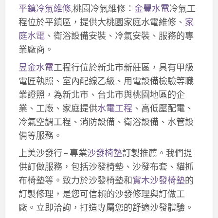
平鎮冷氣維修
,桃園冷氣維修：
金豐水電
冷氣工
程位於平鎮區，提供大桃園家庭水電維修、
家
庭水電
、衛浴設備安裝、冷氣安裝、服務的專
業廠商。
昱金水電
工程行位於新北市新莊區，具有甲級
電匠執照、室內配線乙級、用電設備檢驗等職
業證照，為新北市、台北市與桃園地區的企
業、工廠、家庭提供
水電工程
、高低壓配電、
冷氣空調工程、消防設備、衛浴設備、水管設
備等服務。
上美沙發行 – 專業
沙發椅墊
訂製推薦。我們提
供訂做服務，包括沙發椅墊、沙發布套、貓抓
布椅墊等。致力於沙發椅墊和
實木沙發椅墊
的
訂製修理，是您可信賴的沙發修理與訂做工
廠。立即洽詢，打造專屬您的舒適沙發體驗。