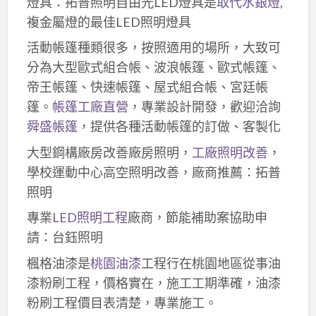
燈具：拓普照明自由光LED燈具是
取代水銀燈
,
複金屬燈的最佳LED照明燈具
活動帳篷種類很多，按照適用的場所，大致可
分為大型歐式組合帳、波浪帳篷、歐式帳篷、
帝王帳篷、快速帳篷、屋式組合帳、宮廷帳
篷。
帳篷工廠直營
，專業設計開發，歡迎洽詢
舜盛帳篷
，提供各種活動帳篷的訂做、客製化
大型鋼構廠房改善廠房照明，
工廠照明改善
，
學校運動中心高空照明改善，廠商推薦：拓普
照明
專業
LED照明工程
廠商，節能補助案協助申
請：台鈺照明
楓格油漆是
桃園油漆
工程行在桃園地區從事油
漆粉刷工程，價格實在，施工工期準確，油漆
粉刷工程價目表清楚，專業施工。