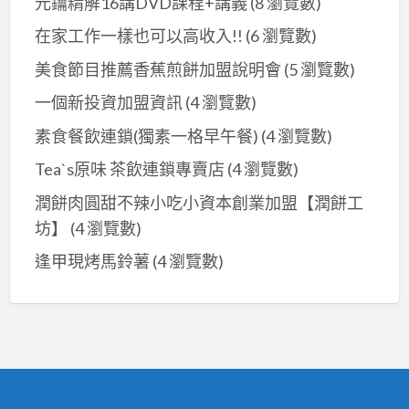
元鑰精解16講DVD課程+講義
(8 瀏覽數)
在家工作一樣也可以高收入!!
(6 瀏覽數)
美食節目推薦香蕉煎餅加盟說明會
(5 瀏覽數)
一個新投資加盟資訊
(4 瀏覽數)
素食餐飲連鎖(獨素一格早午餐)
(4 瀏覽數)
Tea`s原味 茶飲連鎖專賣店
(4 瀏覽數)
潤餅肉圓甜不辣小吃小資本創業加盟【潤餅工
坊】
(4 瀏覽數)
逢甲現烤馬鈴薯
(4 瀏覽數)