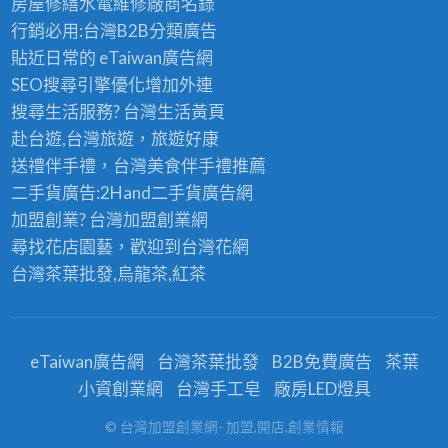
房屋修繕
水電維修廠商名錄
行銷必用:台灣B2B
分類廣告
貼近日常的
eTaiwan廣告網
SEO搜尋引擎優化
增加外連
搜尋生活服務? 台灣
生活黃頁
赴台遊,台灣旅遊
，旅遊好康
送禮伴手禮，台灣美食
伴手禮
推薦
二手貨廣告:2Hand
二手貨
廣告網
加盟創業? 台灣
加盟創業
網
尋找花店園藝，歡迎到
台灣花網
台灣茶葉批發
,烏龍茶,紅茶
eTaiwan廣告網
台灣茶葉批發
B2B免費廣告
茶葉
小資創業網
台灣手工皂
廠房LED燈具
© 台灣加盟創業網- 加盟,開店,創業情報