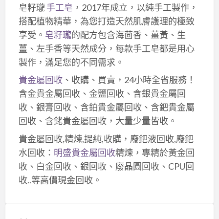
皂籽瓏
手工皂
，2017年成立，以純手工製作，
搭配植物精華，為您打造天然肌膚護理的極致
享受。
皂籽瓏
的配方包含海茴香、薑黃、生
薑、左手香等天然成分，每款手工皂都是用心
製作，滿足您的不同需求。
貴金屬回收
、收購、買賣，24小時全省服務！
含金貴金屬回收、金鹽回收、含銀貴金屬回
收、銀膏回收、含鉑貴金屬回收、含鈀貴金屬
回收、含銠貴金屬回收，大量少量皆收。
貴金屬回收,精煉,提純,收購，廢鈀液回收,廢鈀
水回收：
明盛貴金屬回收
精煉，專精於黃金回
收、白金回收、銀回收、廢晶圓回收、CPU回
收..等高價現金回收。