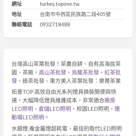
網址
turkey.topone.tw.
地址
台南市中西區民族路二段405號
聯絡電話
0932718488
台灣高山茶葉批發！茶農自耕、自有高海拔茶
園、茶廠，
高山茶批發
、
烏龍茶批發
、
紅茶批
發
、綠茶批發、東方美人茶葉批發：樂菁茶業
拓普TOP 高效自由光系列燈具換裝簡便與快
速，大幅降低燈具維護成本，非常適合
廠房
LED照明
、
倉儲LED照明
、校園LED照明、
運
動場LED照明
。
水銀燈,複金屬燈超耗電，最佳的取代LED照明