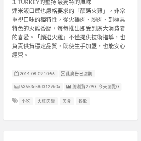
3. TURKEY的堅持 最獨特的風味
連米飯口感也嚴格要求的「顏選火雞」，非常
重視口味的獨特性，從火雞肉、腿肉、到極具
特色的火雞香腸，每每推出即受到廣大消費者
的喜愛。「顏選火雞」不僅提供技術指導，也
負責供貨穩定品質，既使生手加盟，也能安心
經營。
2014-08-09 10:56
此廣告已逾期
廣告编號
63653e58d3129b0a
總瀏覽2790 , 今天瀏覽0
小吃
火雞肉飯
美食
餐飲