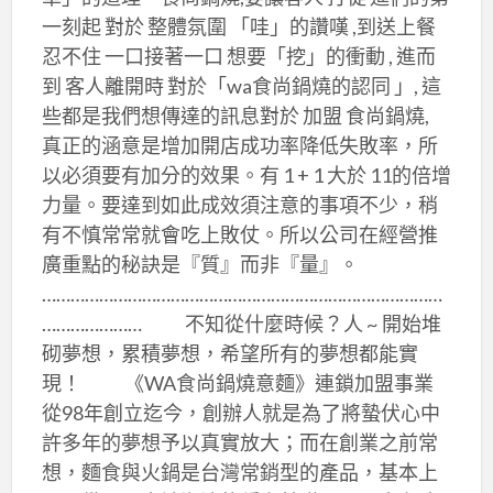
一刻起 對於 整體氛圍 「哇」的讚嘆 ,到送上餐
忍不住 一口接著一口 想要「挖」的衝動 , 進而
到 客人離開時 對於「wa食尚鍋燒的認同 」, 這
些都是我們想傳達的訊息對於 加盟 食尚鍋燒,
真正的涵意是增加開店成功率降低失敗率，所
以必須要有加分的效果。有 1 + 1 大於 11的倍增
力量。要達到如此成效須注意的事項不少，稍
有不慎常常就會吃上敗仗。所以公司在經營推
廣重點的秘訣是『質』而非『量』。
…………………………………………………………………………
………………… 不知從什麼時候？人 ~ 開始堆
砌夢想，累積夢想，希望所有的夢想都能實
現！ 《WA食尚鍋燒意麵》連鎖加盟事業
從98年創立迄今，創辦人就是為了將蟄伏心中
許多年的夢想予以真實放大；而在創業之前常
想，麵食與火鍋是台灣常銷型的產品，基本上