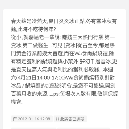
春天總是冷熱天,夏日炎炎冰正點,冬有雪冰秋有
麵,此時不吃待何年?
從小 ,就聽過老一輩說: 賺錢三大熱門行業,第一
賣冰,第二做醫生…可見,[賣冰]從古至今,都是熱
門黃金行業前幾大首選,而在Wa食尚鍋燒裡,除
有穩定獲利的鍋燒麵與小菜外;夢幻千層雪冰,更
是夏天拉高人氣與毛利比的獲利必殺器…本週
六(4月21日14:00-17;00)Wa食尚鍋燒特別針對
冰品 / 鍋燒麵的加盟說明會,是您不可錯過,開創
百萬月收的來源…..ps:每場次人數有限,敬請保握
機會..
2012-01-16 12:08
此廣告已逾期