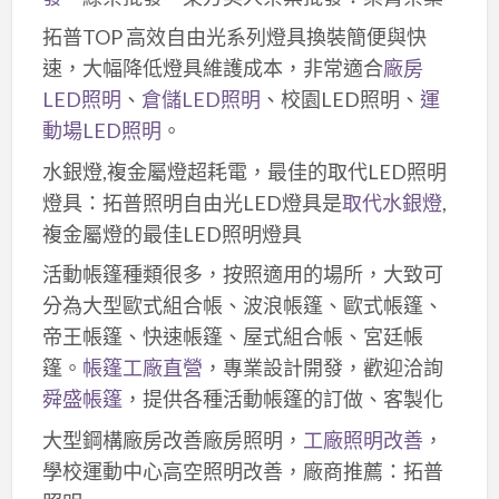
拓普TOP 高效自由光系列燈具換裝簡便與快
速，大幅降低燈具維護成本，非常適合
廠房
LED照明
、
倉儲LED照明
、校園LED照明、
運
動場LED照明
。
水銀燈,複金屬燈超耗電，最佳的取代LED照明
燈具：拓普照明自由光LED燈具是
取代水銀燈
,
複金屬燈的最佳LED照明燈具
活動帳篷種類很多，按照適用的場所，大致可
分為大型歐式組合帳、波浪帳篷、歐式帳篷、
帝王帳篷、快速帳篷、屋式組合帳、宮廷帳
篷。
帳篷工廠直營
，專業設計開發，歡迎洽詢
舜盛帳篷
，提供各種活動帳篷的訂做、客製化
大型鋼構廠房改善廠房照明，
工廠照明改善
，
學校運動中心高空照明改善，廠商推薦：拓普