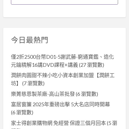
今日最熱門
僅2折2500台幣D01-5謝武藤-窮通寶鑑、造化
元鑰精解16講DVD課程+講義
(27 瀏覽數)
潤餅肉圓甜不辣小吃小資本創業加盟【潤餅工
坊】
(7 瀏覽數)
樂菁慈恩製茶廠-高山茶批發
(6 瀏覽數)
富居窗簾 2025年重磅出擊 5大名店同時開幕
(6 瀏覽數)
家士得創業購物網 免經營 保證三個月回本
(5 瀏