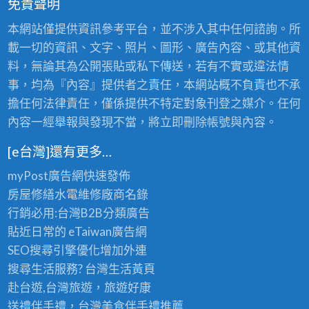
免責聲明
本網站僅提供資訊參考平台，並不涉入其中任何諮詢。所
載一切的資訊、文字、照片、圖形、廣告內容、或其他資
料，無論其為公開張貼或私下傳送，若有不實或違法情
事，均為『內容』提供者之責任，本網站概不負責也不承
擔任何法律責任，僅係提供不特定對象刊登之媒介。任何
內容一經舉報與發現不當，將立即刪除帳號與內容。
[e台灣]還有更多…
myPost廣告網
快速發佈
房屋修繕
水電維修廠商名錄
行銷必用:台灣B2B
分類廣告
貼近日常的
eTaiwan廣告網
SEO搜尋引擎優化
增加外連
搜尋生活服務? 台灣
生活黃頁
赴台遊,台灣旅遊
，旅遊好康
送禮伴手禮，台灣美食
伴手禮
推薦