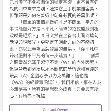
已具備了不會被淘汰的穩定基礎，更不會有強
烈的四季需求之別，選擇它上手創業雖容易，
但難題是如何在普遍中創造必贏的差異化呢？
「簡單的事情能做好才是不簡單，平凡的
事情能做好方是不平凡，簡單的招式能練到極
致就是絕招。」某日突然在企管書上看到這句
話後如現曙光，更堅定了朝此方向的不變初
衷，亦以此奉為品牌發展的圭臬 ~ 『從平凡中
跨出絕對不平凡的每一步踏實！』。 創業
之路當然充滿了起浮不定〈W〉的內外因素，
但經營者卻必須以永不斷電的學習欲和實踐的
最高〈A〉企圖心予以力克萬難，這也是
《WA》的經營意涵延伸；我們相信，事在人為
必無夢事，所有的夢想都必成真，只要您有所
心，有所為。祝福。
Contact Owner