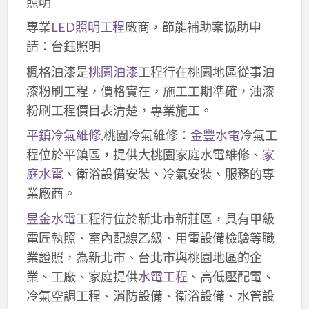
照明
專業
LED照明工程
廠商，節能補助案協助申
請：台鈺照明
楓格油漆是
桃園油漆
工程行在桃園地區從事油
漆粉刷工程，價格實在，施工工期準確，油漆
粉刷工程價目表清楚，專業施工。
平鎮冷氣維修
,桃園冷氣維修：
金豐水電
冷氣工
程位於平鎮區，提供大桃園家庭水電維修、
家
庭水電
、衛浴設備安裝、冷氣安裝、服務的專
業廠商。
昱金水電
工程行位於新北市新莊區，具有甲級
電匠執照、室內配線乙級、用電設備檢驗等職
業證照，為新北市、台北市與桃園地區的企
業、工廠、家庭提供
水電工程
、高低壓配電、
冷氣空調工程、消防設備、衛浴設備、水管設