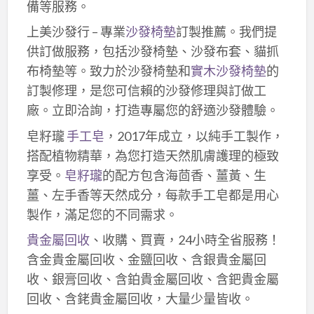
備等服務。
上美沙發行 – 專業
沙發椅墊
訂製推薦。我們提
供訂做服務，包括沙發椅墊、沙發布套、貓抓
布椅墊等。致力於沙發椅墊和
實木沙發椅墊
的
訂製修理，是您可信賴的沙發修理與訂做工
廠。立即洽詢，打造專屬您的舒適沙發體驗。
皂籽瓏
手工皂
，2017年成立，以純手工製作，
搭配植物精華，為您打造天然肌膚護理的極致
享受。
皂籽瓏
的配方包含海茴香、薑黃、生
薑、左手香等天然成分，每款手工皂都是用心
製作，滿足您的不同需求。
貴金屬回收
、收購、買賣，24小時全省服務！
含金貴金屬回收、金鹽回收、含銀貴金屬回
收、銀膏回收、含鉑貴金屬回收、含鈀貴金屬
回收、含銠貴金屬回收，大量少量皆收。