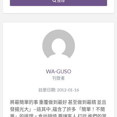
搜尋
WA-GUSO
刊登者
註册日期: 2012-01-16
將最簡單的事 重覆做到最好 甚至做到最精 並且
發揚光大」--這其中 ,蘊含了許多 「簡單！不簡
單」的道理。食尚鍋燒,要讓客人 打從 進們的第