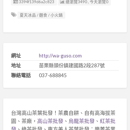
廣告编號
3394f139d6a2c823
總瀏覽3490 , 今天瀏覽0
夏天冰品 / 麵食 / 小火鍋
網址
http://wa-guso.com
地址
苗栗縣頭份鎮建國路2段287號
聯絡電話
037-688845
台灣高山茶葉批發！茶農自耕、自有高海拔茶
園、茶廠，
高山茶批發
、
烏龍茶批發
、
紅茶批
發
、綠茶批發、東方美人茶葉批發：樂菁茶業