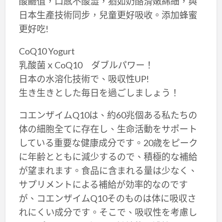
酸鹼值，口感不酸澀，猶如奶酪滑嫩綿細，與
日本生產技術同步，兒童更好吸收。添加蜂蜜
更好吃!
CoQ10 Yogurt
乳酸菌ｘCoQ10 ダブルパワー！
日本の水溶化技術で、吸収性UP!
生き生きとした毎日を過ごしましょう！
コエンザイムQ10は、約60兆個ある私たちの
体の細胞全てに存在し、生命活動をサポート
している重要な健康成分です。20歳をピーク
に年齢とともに減少するので、積極的な補給
が望まれます。食品に含まれる量は少なく、
サプリメントによる補給が効率的なのです
が、コエンザイムQ10そのものは体に吸収さ
れにくい成分です。そこで、吸収性を考慮し