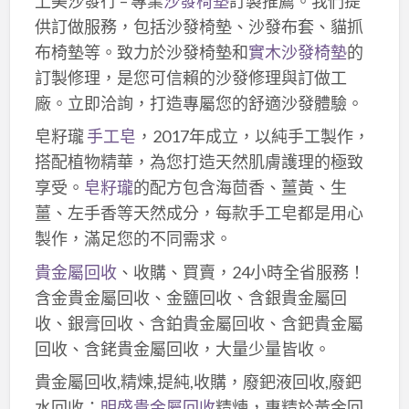
上美沙發行 – 專業
沙發椅墊
訂製推薦。我們提
供訂做服務，包括沙發椅墊、沙發布套、貓抓
布椅墊等。致力於沙發椅墊和
實木沙發椅墊
的
訂製修理，是您可信賴的沙發修理與訂做工
廠。立即洽詢，打造專屬您的舒適沙發體驗。
皂籽瓏
手工皂
，2017年成立，以純手工製作，
搭配植物精華，為您打造天然肌膚護理的極致
享受。
皂籽瓏
的配方包含海茴香、薑黃、生
薑、左手香等天然成分，每款手工皂都是用心
製作，滿足您的不同需求。
貴金屬回收
、收購、買賣，24小時全省服務！
含金貴金屬回收、金鹽回收、含銀貴金屬回
收、銀膏回收、含鉑貴金屬回收、含鈀貴金屬
回收、含銠貴金屬回收，大量少量皆收。
貴金屬回收,精煉,提純,收購，廢鈀液回收,廢鈀
水回收：
明盛貴金屬回收
精煉，專精於黃金回