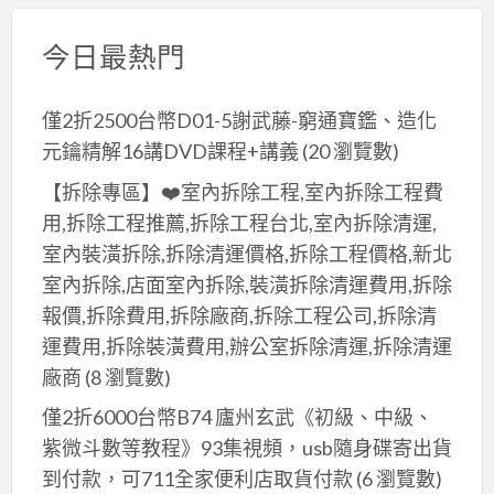
今日最熱門
僅2折2500台幣D01-5謝武藤-窮通寶鑑、造化
元鑰精解16講DVD課程+講義
(20 瀏覽數)
【拆除專區】❤️室內拆除工程,室內拆除工程費
用,拆除工程推薦,拆除工程台北,室內拆除清運,
室內裝潢拆除,拆除清運價格,拆除工程價格,新北
室內拆除,店面室內拆除,裝潢拆除清運費用,拆除
報價,拆除費用,拆除廠商,拆除工程公司,拆除清
運費用,拆除裝潢費用,辦公室拆除清運,拆除清運
廠商
(8 瀏覽數)
僅2折6000台幣B74 廬州玄武《初級、中級、
紫微斗數等教程》93集視頻，usb隨身碟寄出貨
到付款，可711全家便利店取貨付款
(6 瀏覽數)