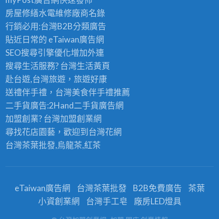
房屋修繕
水電維修廠商名錄
行銷必用:台灣B2B
分類廣告
貼近日常的
eTaiwan廣告網
SEO搜尋引擎優化
增加外連
搜尋生活服務? 台灣
生活黃頁
赴台遊,台灣旅遊
，旅遊好康
送禮伴手禮，台灣美食
伴手禮
推薦
二手貨廣告:2Hand
二手貨
廣告網
加盟創業? 台灣
加盟創業
網
尋找花店園藝，歡迎到
台灣花網
台灣茶葉批發
,烏龍茶,紅茶
eTaiwan廣告網
台灣茶葉批發
B2B免費廣告
茶葉
小資創業網
台灣手工皂
廠房LED燈具