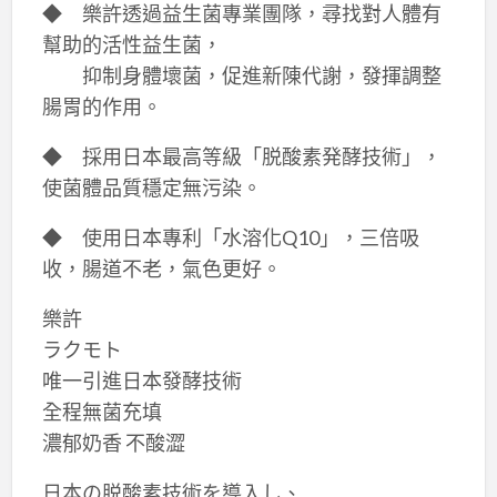
◆ 樂許透過益生菌專業團隊，尋找對人體有
幫助的活性益生菌，
抑制身體壞菌，促進新陳代謝，發揮調整
腸胃的作用。
◆ 採用日本最高等級「脱酸素発酵技術」，
使菌體品質穩定無污染。
◆ 使用日本專利「水溶化Q10」，三倍吸
收，腸道不老，氣色更好。
樂許
ラクモト
唯一引進日本發酵技術
全程無菌充填
濃郁奶香 不酸澀
日本の脱酸素技術を導入し、