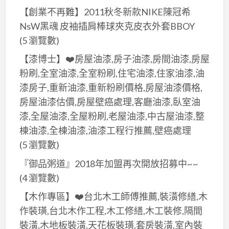
【創業不再難】2011秋冬新款NIKE陳冠希
NsW黑魂 皮袖插肩棒球夾克皮衣外套BBOY
(5 瀏覽數)
【漆博士】❤️房屋油漆,房子油漆,房間油漆,房屋
粉刷,全室油漆,全室粉刷,住宅油漆,住家油漆,油
漆房子,重新油漆,重新粉刷價格,房屋油漆價格,
房屋油漆估價,房屋壁癌處理,客廳油漆,臥室油
漆,全屋油漆,全屋粉刷,老屋油漆,中古屋油漆,整
棟油漆,全棟油漆,油漆工程行推薦,壁癌處理
(5 瀏覽數)
『御品粥道』2018年加盟再次開放招募中~~
(4 瀏覽數)
【木作專區】❤️台北木工師傅推薦,裝潢修繕,木
作裝璜,台北木作工程,木工修繕,木工裝修,隔間
裝潢,木地板裝潢,天花板裝璜,套房裝潢,室內裝