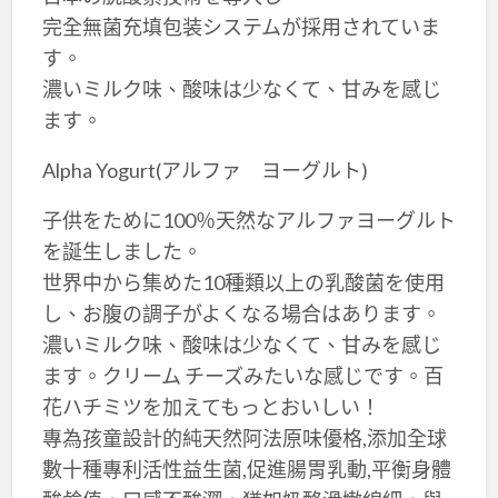
完全無菌充填包装システムが採用されていま
す。
濃いミルク味、酸味は少なくて、甘みを感じ
ます。
Alpha Yogurt(アルファ ヨーグルト)
子供をために100％天然なアルファヨーグルト
を誕生しました。
世界中から集めた10種類以上の乳酸菌を使用
し、お腹の調子がよくなる場合はあります。
濃いミルク味、酸味は少なくて、甘みを感じ
ます。クリーム チーズみたいな感じです。百
花ハチミツを加えてもっとおいしい！
專為孩童設計的純天然阿法原味優格,添加全球
數十種專利活性益生菌,促進腸胃乳動,平衡身體