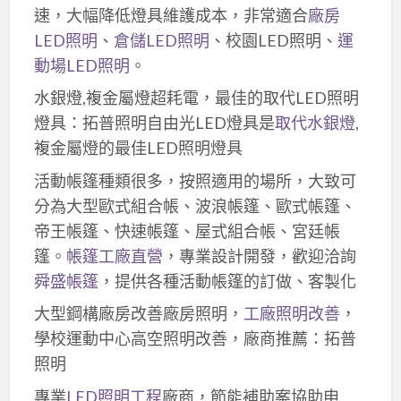
速，大幅降低燈具維護成本，非常適合
廠房
LED照明
、
倉儲LED照明
、校園LED照明、
運
動場LED照明
。
水銀燈,複金屬燈超耗電，最佳的取代LED照明
燈具：拓普照明自由光LED燈具是
取代水銀燈
,
複金屬燈的最佳LED照明燈具
活動帳篷種類很多，按照適用的場所，大致可
分為大型歐式組合帳、波浪帳篷、歐式帳篷、
帝王帳篷、快速帳篷、屋式組合帳、宮廷帳
篷。
帳篷工廠直營
，專業設計開發，歡迎洽詢
舜盛帳篷
，提供各種活動帳篷的訂做、客製化
大型鋼構廠房改善廠房照明，
工廠照明改善
，
學校運動中心高空照明改善，廠商推薦：拓普
照明
專業
LED照明工程
廠商，節能補助案協助申