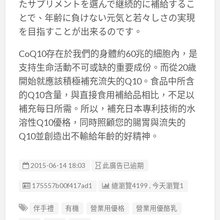
たサプリメントを選んで継続的に補給するこ
とで、年齢に負けない元気と若々しさの実現
を目指すことが出来るのです。
CoQ10存在於我們的身體約60兆的細胞內，是
支持生命活動不可或缺的重要成份。而從20歲
開始就應該積極補充流失的Q10。食品中所含
的Q10含量，與直接食用補給品相比，不足以
補充每日所需。所以，補充日本專利技術的水
溶性Q10優格，同時照顧您的腸胃與流失的
Q10並創造出不輸給年齡的好精神。
2015-06-14 18:03
此廣告已逾期
廣告编號
175557b00f417ad1
總瀏覽4199 , 今天瀏覽1
伴手禮
有機
營業用優格
營業用優酪乳