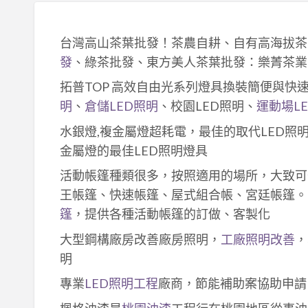
台灣高山茶葉批發！茶農自耕、自有高海拔茶
發
、綠茶批發、東方美人茶葉批發：樂菁茶業
拓普TOP 高效自由光系列燈具換裝簡便與快
明
、
倉儲LED照明
、校園LED照明、
運動場L
水銀燈,複金屬燈超耗電，最佳的取代LED照
金屬燈的最佳LED照明燈具
活動帳篷種類很多，按照適用的場所，大致可
王帳篷、快速帳篷、屋式組合帳、宮廷帳篷。
篷
，提供各種活動帳篷的訂做、客製化
大型鋼構廠房改善廠房照明，
工廠照明改善
，
明
專業
LED照明工程
廠商，節能補助案協助申請