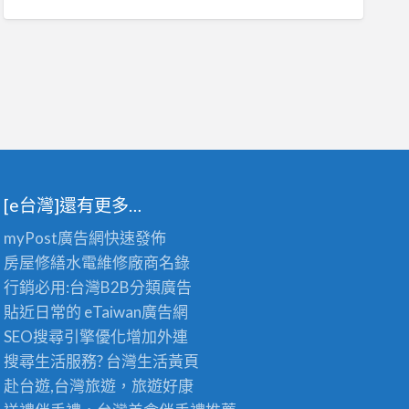
[e台灣]還有更多…
myPost廣告網
快速發佈
房屋修繕
水電維修廠商名錄
行銷必用:台灣B2B
分類廣告
貼近日常的
eTaiwan廣告網
SEO搜尋引擎優化
增加外連
搜尋生活服務? 台灣
生活黃頁
赴台遊,台灣旅遊
，旅遊好康