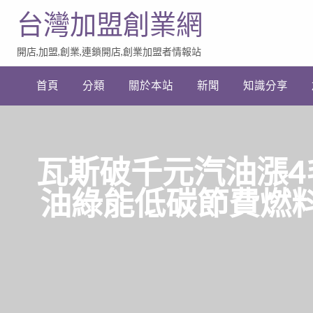
台灣加盟創業網
開店,加盟,創業,連鎖開店,創業加盟者情報站
加
盟
首頁
分類
關於本站
新聞
知識分享
創
業
網
站
連
結
瓦斯破千元汽油漲
油綠能低碳節費燃料