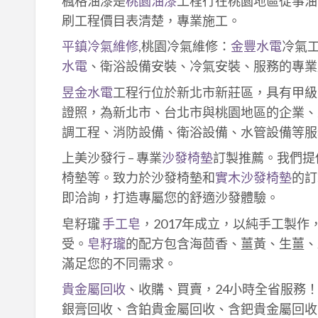
楓格油漆是
桃園油漆
工程行在桃園地區從事油
刷工程價目表清楚，專業施工。
平鎮冷氣維修
,桃園冷氣維修：
金豐水電
冷氣
水電
、衛浴設備安裝、冷氣安裝、服務的專業
昱金水電
工程行位於新北市新莊區，具有甲級
證照，為新北市、台北市與桃園地區的企業、
調工程、消防設備、衛浴設備、水管設備等服
上美沙發行 – 專業
沙發椅墊
訂製推薦。我們提
椅墊等。致力於沙發椅墊和
實木沙發椅墊
的訂
即洽詢，打造專屬您的舒適沙發體驗。
皂籽瓏
手工皂
，2017年成立，以純手工製
受。
皂籽瓏
的配方包含海茴香、薑黃、生薑、
滿足您的不同需求。
貴金屬回收
、收購、買賣，24小時全省服務
銀膏回收、含鉑貴金屬回收、含鈀貴金屬回收