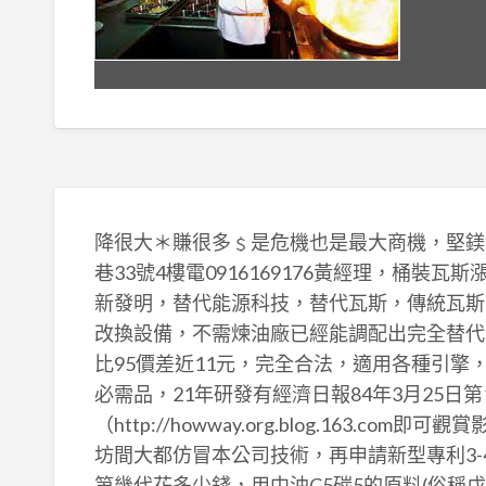
降很大＊賺很多﹩是危機也是最大商機，堅鎂
巷33號4樓電0916169176黃經理，桶裝
新發明，替代能源科技，替代瓦斯，傳統瓦斯20
改換設備，不需煉油廠已經能調配出完全替代
比95價差近11元，完全合法，適用各種引
必需品，21年研發有經濟日報84年3月25日
（http://howway.org.blog.163.
坊間大都仿冒本公司技術，再申請新型專利3
第幾代花多少錢，用中油C5碳5的原料(俗稱戊