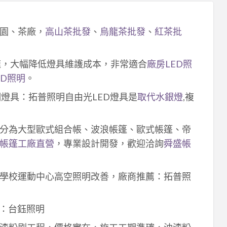
園、茶廠，
高山茶批發
、
烏龍茶批發
、
紅茶批
速，大幅降低燈具維護成本，非常適合
廠房LED照
ED照明
。
明燈具：拓普照明自由光LED燈具是
取代水銀燈
,複
分為大型歐式組合帳、波浪帳篷、歐式帳篷、帝
帳篷工廠直營
，專業設計開發，歡迎洽詢
舜盛帳
學校運動中心高空照明改善，廠商推薦：拓普照
：台鈺照明