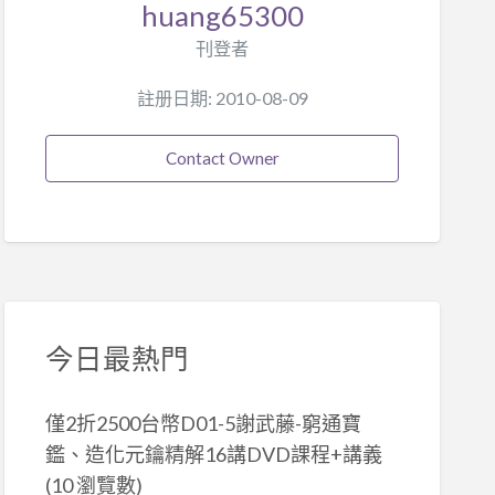
huang65300
刊登者
註册日期: 2010-08-09
Contact Owner
今日最熱門
僅2折2500台幣D01-5謝武藤-窮通寶
鑑、造化元鑰精解16講DVD課程+講義
(10 瀏覽數)