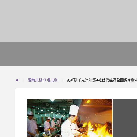
經銷批發,代理批發
瓦斯破千元汽油漲4毛替代能源全國獨家發