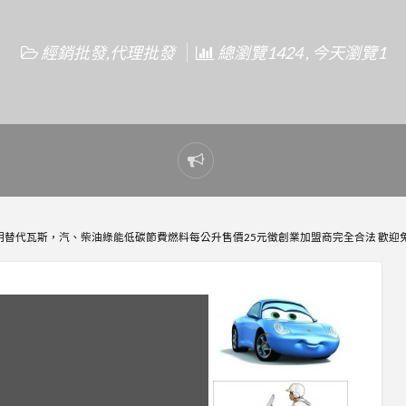
經銷批發,代理批發
總瀏覽1424 , 今天瀏覽1
Report
problem
明替代瓦斯，汽、柴油綠能低碳節費燃料每公升售價25元徵創業加盟商完全合法 歡迎