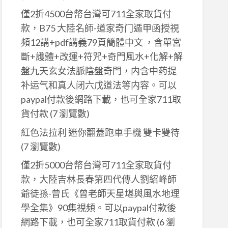
僅2折4500台幣台灣可711全家取貨付
款，B75 大陸名師-道家奇门遁甲函授視
頻12講+pdf講義79頁簡體中文 ，含單宮
斷+護體+改運+符咒+奇門風水+化解+解
盤九天玄女法脈陰盤奇門，内含中药提
补运气和真人闭六戊道法等内容。可以
paypal付款後網路下載，也可全家711取
貨付款
(7 瀏覽數)
紅色法拉利 迷你翻蓋跑車手機 雙卡雙待
(7 瀏覽數)
僅2折5000台幣台灣可711全家取貨付
款，大陸吉林長春第四代傳人劉紹峰師
爺徒孫-曾氏《曾老師天星堪輿風水地理
學全集》90集視頻。可以paypal付款後
網路下載，也可全家711取貨付款
(6 瀏