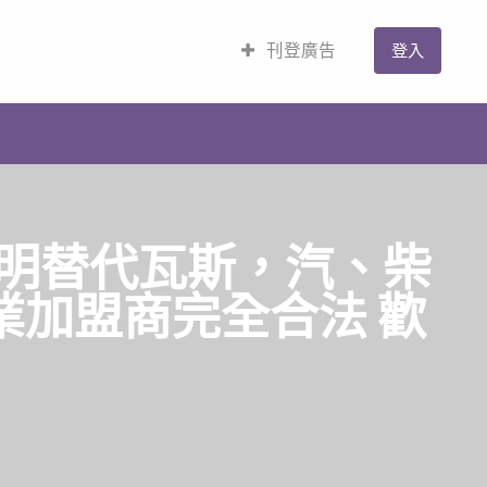
刊登廣告
登入
明替代瓦斯，汽、柴
業加盟商完全合法 歡