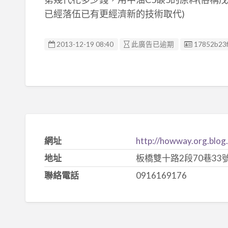
已經落伍已有更經濟新的技術取代)
廣告编號
2013-12-19 08:40
此廣告已逾期
17852b23f
網址
http://howway.org.blog
地址
板橋雙十路2段70巷33
聯絡電話
0916169176