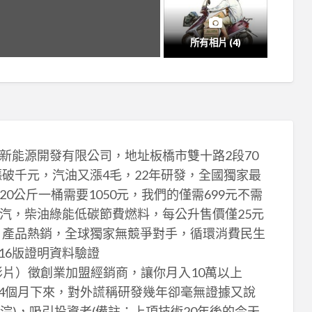
所有相片 (4)
新能源開發有限公司，地址板橋市雙十路2段70
瓦斯漲破千元，汽油又漲4毛，22年研發，全國獨家最
公斤一桶需要1050元，我們的僅需699元不需
汽，柴油綠能低碳節費燃料，每公升售價僅25元
擎，產品熱銷，全球獨家無競爭對手，循環消費民生
第16版證明資料驗證
com即可觀賞影片）徵創業加盟經銷商，讓你月入10萬以上
-4個月下來，對外謊稱研發幾年卻毫無證據又說
浣)，吸引投資者(備註：上項技術20年後的今天