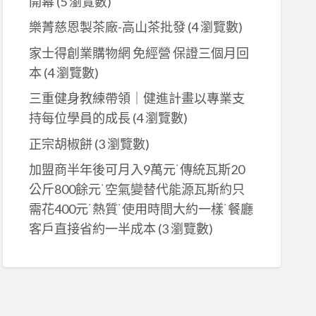
開幕
(5 瀏覽數)
樂菁慈恩製茶廠-高山茶批發
(4 瀏覽數)
家士得創業購物網 免經營 保證三個月回
本
(4 瀏覽數)
三重健身教練帶領｜健進計畫以專業支
持每位學員的成長
(4 瀏覽數)
正宗胡椒餅
(3 瀏覽數)
加盟商半年後可月入9萬元˙傳統瓦斯20
公斤800餘元˙空氣變替代能源瓦斯約只
需花400元˙熱質˙使用時間大約一樣˙餐廳
客戶直接省約一半成本
(3 瀏覽數)