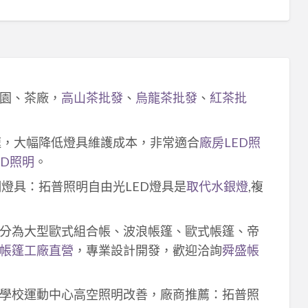
園、茶廠，
高山茶批發
、
烏龍茶批發
、
紅茶批
速，大幅降低燈具維護成本，非常適合
廠房LED照
ED照明
。
明燈具：拓普照明自由光LED燈具是
取代水銀燈
,複
分為大型歐式組合帳、波浪帳篷、歐式帳篷、帝
帳篷工廠直營
，專業設計開發，歡迎洽詢
舜盛帳
學校運動中心高空照明改善，廠商推薦：拓普照