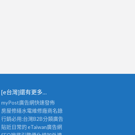
[e台灣]還有更多…
myPost廣告網
快速發佈
房屋修繕
水電維修廠商名錄
行銷必用:台灣B2B
分類廣告
貼近日常的
eTaiwan廣告網