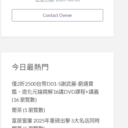
Contact Owner
今日最熱門
僅2折2500台幣D01-5謝武藤-窮通寶
鑑、造化元鑰精解16講DVD課程+講義
(16 瀏覽數)
嚮茶
(5 瀏覽數)
富居窗簾 2025年重磅出擊 5大名店同時