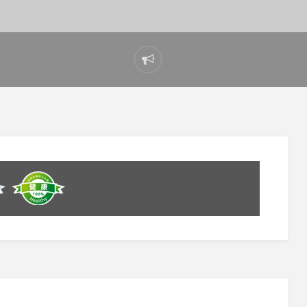
Report
problem