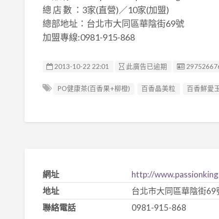
總 店 數 ：3家(直營)／10家(加盟)
總部地址：台北市大同區華陰街69號
加盟專線:0981-915-868
廣告编號
2013-10-22 22:01
此廣告已逾期
29752667
PO健康茶(百香果+柳橙)
百香晶美粒
百香鮮愛
網址
http://www.passionking
地址
台北市大同區華陰街69
聯絡電話
0981-915-868