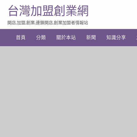
台灣加盟創業網
開店,加盟,創業,連鎖開店,創業加盟者情報站
加
盟
首頁
分類
關於本站
新聞
知識分享
創
業
網
站
連
結