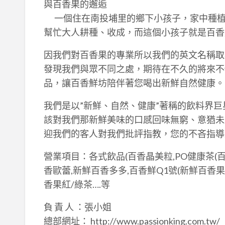
與百香果的邂逅
一個住在南投埔里的鄉下小孩子，家中種植
幫忙大人耕種、收成，而這個小孩子就是百香
因我們對百香果的專業所以我們的英文名稱取為Pa
發現我們與眾不同之處，期待在不久的將來不
品，讓百香鮮坊陪伴著您喝出新鮮自然健康。
我們是以”新鮮、自然、健康”著稱的飲料界巨星–
該對我們那新鮮美味的口感回味無窮、意猶未
迎我們的客人對我們批評指教，您的不吝指導
營業項目：各式飲品(百香晶美粒,PO健康茶(百
香歐蕾,新鮮百香多多,百香鮮Q1號(新鮮百香果
香果紅/綠茶….等
負 責 人 ：張小姐
總部網址： http://www.passionking.com.tw/