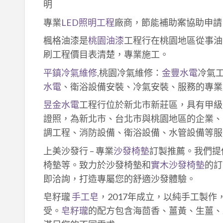
明
專業
LED照明工程
廠商，節能補助案協助申請
楓格油漆是
桃園油漆
工程行在桃園地區從事油
刷工程價目表清楚，專業施工。
平鎮冷氣維修
,桃園冷氣維修：
金豐水電
冷氣
水電
、衛浴設備安裝、冷氣安裝、服務的專業
昱金水電
工程行位於新北市新莊區，具有甲級
證照，為新北市、台北市與桃園地區的企業、
調工程、消防設備、衛浴設備、水管設備等服
上美沙發行 – 專業
沙發椅墊
訂製推薦。我們提
椅墊等。致力於沙發椅墊和
實木沙發椅墊
的訂
即洽詢，打造專屬您的舒適沙發體驗。
皂籽瓏
手工皂
，2017年成立，以純手工製
受。
皂籽瓏
的配方包含海茴香、薑黃、生薑、