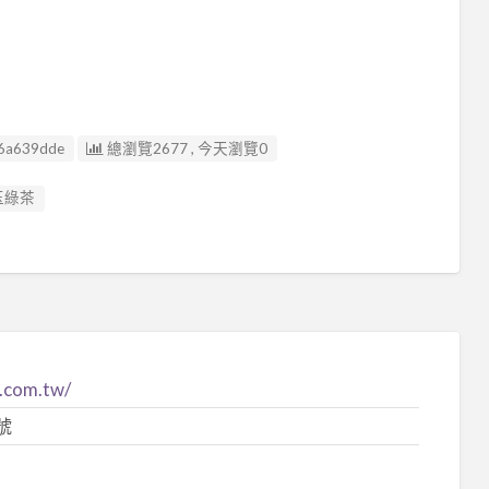
6a639dde
總瀏覽2677 , 今天瀏覽0
玉綠茶
.com.tw/
號