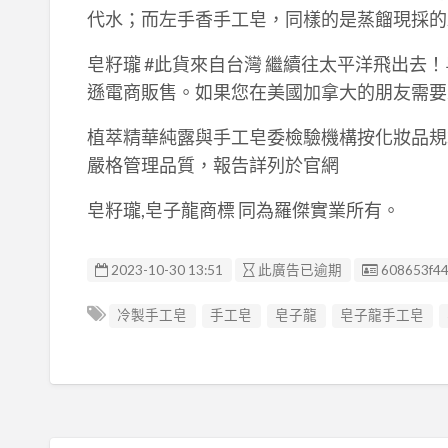
代水；而左手香手工皂，同樣的是蒸餾現採的
皂籽瓏 #此貨來自台灣 繼續往太平洋飛出去！皂
遜電商販售。如果您在美國加拿大的朋友需要
植萃精華純露與手工皂委檢驗機構按化妝品規
嚴格管理品質，報告詳列於官網
皂籽瓏,皂子龍商標 同為羅傑實業所有。
廣告编號
2023-10-30 13:51
此廣告已逾期
608653f4
冷製手工皂
手工皂
皂子龍
皂子龍手工皂