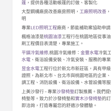
篷
，提供各種活動帳篷的訂做、客製化
大型鋼構廠房改善廠房照明，
工廠照明改善
，
明
專業
LED照明工程
廠商，節能補助案協助申請
楓格油漆是
桃園油漆
工程行在桃園地區從事油
刷工程價目表清楚，專業施工。
平鎮冷氣維修
,桃園冷氣維修：
金豐水電
冷氣
水電
、衛浴設備安裝、冷氣安裝、服務的專業
昱金水電
工程行位於新北市新莊區，具有甲級
證照，為新北市、台北市與桃園地區的企業、
調工程、消防設備、衛浴設備、水管設備等服
上美沙發行 – 專業
沙發椅墊
訂製推薦。我們提
椅墊等。致力於沙發椅墊和
實木沙發椅墊
的訂
即洽詢，打造專屬您的舒適沙發體驗。