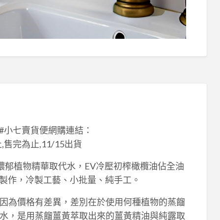
2 #小七賣貨便網購連結：
12截止,售完為止,11/15出貨
#濃郁植物精華取代水，EV冷壓初榨橄欖油佔全油
油製作，冷製工藝、小批量、純手工。
因為價格有差異，差別在於使用何種植物的蒸餾
水，是用蒸餾薑黃萃取出來的薑黃精油與純露取