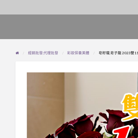
經銷批發,代理批發
彩妝保養美體
皂籽瓏,皂子龍 2023雙