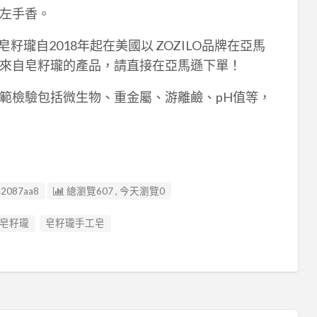
左手香。
籽瓏自2018年起在美國以 ZOZILO品牌在亞馬
來自皂籽瓏的產品，請直接在亞馬遜下單！
範檢驗包括微生物、重金屬、游離鹼、pH值等，
42087aa8
總瀏覽607 , 今天瀏覽0
皂籽瓏
皂籽瓏手工皂