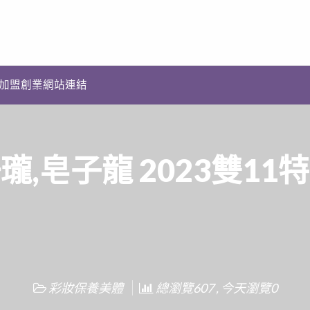
加盟創業網站連結
瓏,皂子龍 2023雙11
彩妝保養美體
總瀏覽607 , 今天瀏覽0