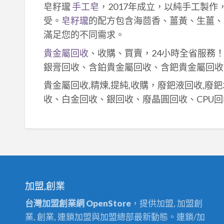
皂籽瓏
手工皂
，2017年成立，以純手工製
受。
皂籽瓏
的配方包含海茴香、薑黃、生薑、
滿足您的不同需求。
貴金屬回收
、收購、買賣，24小時全省服務
銀膏回收、含鉑貴金屬回收、含鈀貴金屬回收
貴金屬回收,精煉,提純,收購，廢鈀液回收,廢
收、白金回收、銀回收、廢晶圓回收、CPU回
加盟,創業
台灣加盟創業網 OpenStore
，提供加盟, 加盟創
業, 創業, 連鎖加盟與加盟總部最新動態。連鎖/加