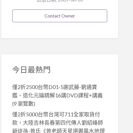
Contact Owner
今日最熱門
僅2折2500台幣D01-5謝武藤-窮通寶
鑑、造化元鑰精解16講DVD課程+講義
(9 瀏覽數)
僅2折5000台幣台灣可711全家取貨付
款，大陸吉林長春第四代傳人劉紹峰師
爺徒孫-曾氏《曾老師天星堪輿風水地理