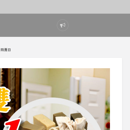
Report
problem
11特賣日