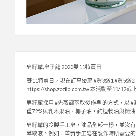
皂籽瓏,皂子龍 2023雙11特賣日
雙11特賣日，現在訂享優惠 #買3送1 #買5送
https://shop.zozilo.com.tw 本活動至11/
皂籽瓏採用 #先蒸餾萃取後作皂 的方式，以 
重72%與乳木果油、椰子油，純植物油與精
皂籽瓏的冷製手工皂，油品全部一樣，並沒有
萃取液。例如：薑黃手工皂在製作時所需要的