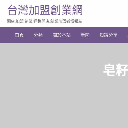
台灣加盟創業網
開店,加盟,創業,連鎖開店,創業加盟者情報站
加
盟
首頁
分類
關於本站
新聞
知識分享
創
業
網
站
連
結
皂籽