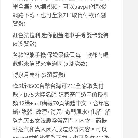
學全集》90集視頻。可以paypal付款後
網路下載，也可全家711取貨付款
(6 瀏
覽數)
紅色法拉利 迷你翻蓋跑車手機 雙卡雙待
(6 瀏覽數)
各款智能手機 保證最低價 每一款都有喔
歡迎來信貨來電詢問
(5 瀏覽數)
博泉月亮杯
(5 瀏覽數)
僅2折4500台幣台灣可711全家取貨付
款，B75 大陸名師-道家奇门遁甲函授視
頻12講+pdf講義79頁簡體中文 ，含單宮
斷+護體+改運+符咒+奇門風水+化解+解
盤九天玄女法脈陰盤奇門，内含中药提
补运气和真人闭六戊道法等内容。可以
paypal付款後網路下載，也可全家711取