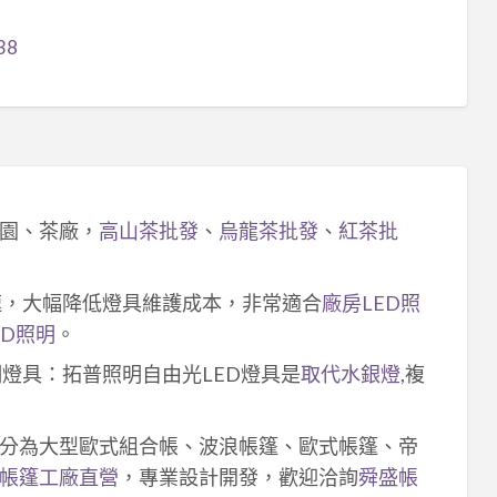
238
園、茶廠，
高山茶批發
、
烏龍茶批發
、
紅茶批
速，大幅降低燈具維護成本，非常適合
廠房LED照
ED照明
。
明燈具：拓普照明自由光LED燈具是
取代水銀燈
,複
分為大型歐式組合帳、波浪帳篷、歐式帳篷、帝
帳篷工廠直營
，專業設計開發，歡迎洽詢
舜盛帳