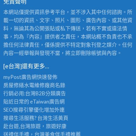
免責聲明
本網站僅提供資訊參考平台，並不涉入其中任何諮詢。所
載一切的資訊、文字、照片、圖形、廣告內容、或其他資
料，無論其為公開張貼或私下傳送，若有不實或違法情
事，均為『內容』提供者之責任，本網站概不負責也不承
擔任何法律責任，僅係提供不特定對象刊登之媒介。任何
內容一經舉報與發現不當，將立即刪除帳號與內容。
[e台灣]還有更多…
myPost廣告網
快速發佈
房屋修繕
水電維修廠商名錄
行銷必用:台灣B2B
分類廣告
貼近日常的
eTaiwan廣告網
SEO搜尋引擎優化
增加外連
搜尋生活服務? 台灣
生活黃頁
赴台遊,台灣旅遊
，旅遊好康
送禮伴手禮，台灣美食
伴手禮
推薦