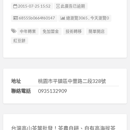
2015-07-25 15:52
此廣告已逾期
廣告编號
68555b0664f60147
總瀏覽3065 , 今天瀏覽0
中年轉業
免加盟金
技術轉移
簡單開店
紅豆餅
地址
桃園市平鎮區中豐路二段328號
聯絡電話
0935132909
台灣高山茶葉批發！茶農自耕、自有高海拔茶