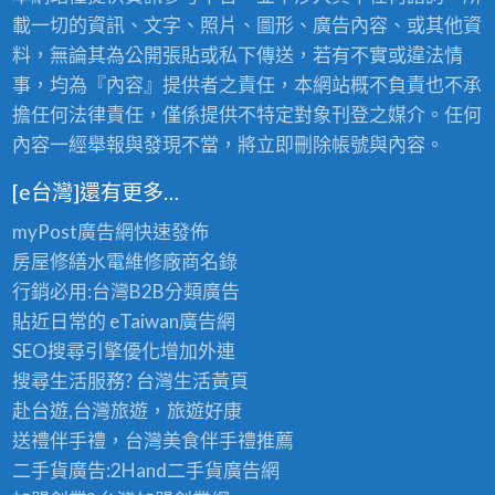
載一切的資訊、文字、照片、圖形、廣告內容、或其他資
料，無論其為公開張貼或私下傳送，若有不實或違法情
事，均為『內容』提供者之責任，本網站概不負責也不承
擔任何法律責任，僅係提供不特定對象刊登之媒介。任何
內容一經舉報與發現不當，將立即刪除帳號與內容。
[e台灣]還有更多…
myPost廣告網
快速發佈
房屋修繕
水電維修廠商名錄
行銷必用:台灣B2B
分類廣告
貼近日常的
eTaiwan廣告網
SEO搜尋引擎優化
增加外連
搜尋生活服務? 台灣
生活黃頁
赴台遊,台灣旅遊
，旅遊好康
送禮伴手禮，台灣美食
伴手禮
推薦
二手貨廣告:2Hand
二手貨
廣告網