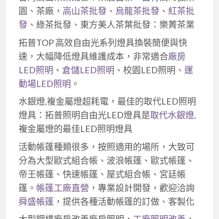
園、茶廠，
高山茶批發
、
烏龍茶批發
、
紅茶批
發
、綠茶批發、東方美人茶葉批發：樂菁茶業
拓普TOP 高效自由光系列燈具換裝簡便與快
速，大幅降低燈具維護成本，非常適合
廠房
LED照明
、
倉儲LED照明
、校園LED照明、
運
動場LED照明
。
水銀燈,複金屬燈超耗電，最佳的取代LED照明
燈具：拓普照明自由光LED燈具是
取代水銀燈
,
複金屬燈的最佳LED照明燈具
活動帳篷種類很多，按照適用的場所，大致可
分為大型歐式組合帳、波浪帳篷、歐式帳篷、
帝王帳篷、快速帳篷、屋式組合帳、宮廷帳
篷。
帳篷工廠直營
，專業設計開發，歡迎洽詢
舜盛帳篷
，提供各種活動帳篷的訂做、客製化