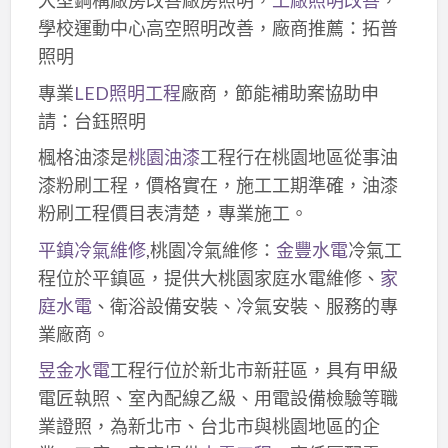
大型鋼構廠房改善廠房照明，
工廠照明改善
，
學校運動中心高空照明改善，廠商推薦：拓普
照明
專業
LED照明工程
廠商，節能補助案協助申
請：台鈺照明
楓格油漆是
桃園油漆
工程行在桃園地區從事油
漆粉刷工程，價格實在，施工工期準確，油漆
粉刷工程價目表清楚，專業施工。
平鎮冷氣維修
,桃園冷氣維修：
金豐水電
冷氣工
程位於平鎮區，提供大桃園家庭水電維修、
家
庭水電
、衛浴設備安裝、冷氣安裝、服務的專
業廠商。
昱金水電
工程行位於新北市新莊區，具有甲級
電匠執照、室內配線乙級、用電設備檢驗等職
業證照，為新北市、台北市與桃園地區的企