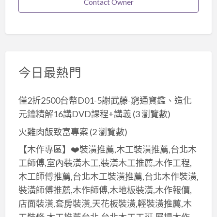
Contact Owner
今日最熱門
僅2折2500台幣D01-5謝武藤-窮通寶鑑、造化
元鑰精解16講DVD課程+講義
(3 瀏覽數)
火雞肉飯致富專案
(2 瀏覽數)
【木作專區】❤️裝潢推薦,木工裝潢推薦,台北木
工師傅,室內裝潢木工,裝潢木工推薦,木作工程,
木工師傅推薦,台北木工裝潢推薦,台北木作裝潢,
裝潢師傅推薦,木作師傅,木地板裝潢,木作報價,
店面裝潢,套房裝潢,天花板裝潢,輕裝潢推薦,木