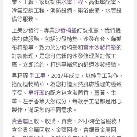
業、工廠、家庭提供
水電工程
、高低壓配電、
冷氣空調工程、消防設備、衛浴設備、水管設
備等服務。
上美沙發行 – 專業
沙發椅墊
訂製推薦。我們提
供訂做服務，包括沙發椅墊、沙發布套、貓抓
布椅墊等。致力於沙發椅墊和
實木沙發椅墊
的
訂製修理，是您可信賴的沙發修理與訂做工
廠。立即洽詢，打造專屬您的舒適沙發體驗。
皂籽瓏
手工皂
，2017年成立，以純手工製作，
搭配植物精華，為您打造天然肌膚護理的極致
享受。
皂籽瓏
的配方包含海茴香、薑黃、生
薑、左手香等天然成分，每款手工皂都是用心
製作，滿足您的不同需求。
貴金屬回收
、收購、買賣，24小時全省服務！
含金貴金屬回收、金鹽回收、含銀貴金屬回