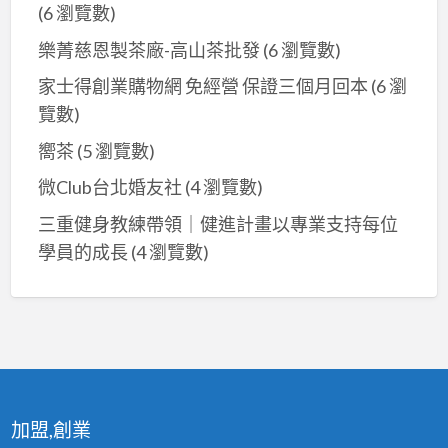
(6 瀏覽數)
樂菁慈恩製茶廠-高山茶批發
(6 瀏覽數)
家士得創業購物網 免經營 保證三個月回本
(6 瀏
覽數)
嚮茶
(5 瀏覽數)
微Club台北婚友社
(4 瀏覽數)
三重健身教練帶領｜健進計畫以專業支持每位
學員的成長
(4 瀏覽數)
加盟,創業