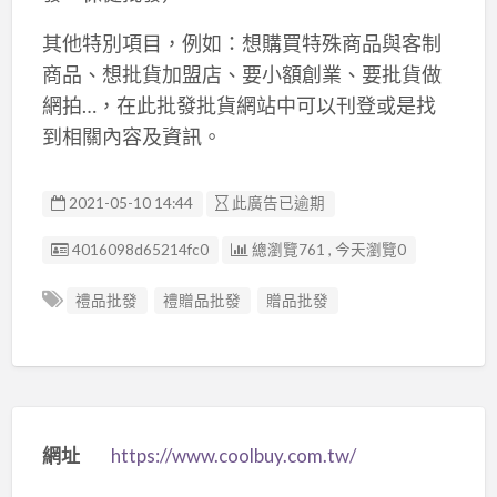
其他特別項目，例如：想購買特殊商品與客制
商品、想批貨加盟店、要小額創業、要批貨做
網拍…，在此批發批貨網站中可以刊登或是找
到相關內容及資訊。
2021-05-10 14:44
此廣告已逾期
廣告编號
4016098d65214fc0
總瀏覽761 , 今天瀏覽0
禮品批發
禮贈品批發
贈品批發
網址
https://www.coolbuy.com.tw/