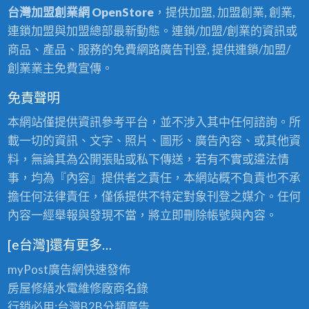
台灣加盟創業網 OpenStore
，提供加盟, 加盟創業, 創業,
連鎖加盟與加盟總部最新動態。連鎖/加盟/創業的資訊或
商品、產品、服務的免費網路廣告刊登, 提供連鎖/加盟/
創業業主免費宣傳。
免責聲明
本網站僅提供資訊參考平台，並不涉入其中任何諮詢。所
載一切的資訊、文字、照片、圖形、廣告內容、或其他資
料，無論其為公開張貼或私下傳送，若有不實或違法情
事，均為『內容』提供者之責任，本網站概不負責也不承
擔任何法律責任，僅係提供不特定對象刊登之媒介。任何
內容一經舉報與發現不當，將立即刪除帳號與內容。
[e台灣]還有更多…
myPost廣告網
快速發佈
房屋修繕
水電維修廠商名錄
行銷必用:台灣B2B
分類廣告