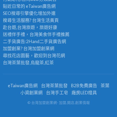
貼近日常的
eTaiwan廣告網
SEO搜尋引擎優化
增加外連
搜尋生活服務? 台灣
生活黃頁
赴台遊,台灣旅遊
，旅遊好康
送禮伴手禮，台灣美食
伴手禮
推薦
二手貨廣告:2Hand
二手貨
廣告網
加盟創業? 台灣
加盟創業
網
尋找花店園藝，歡迎到
台灣花網
台灣茶葉批發
,烏龍茶,紅茶
eTaiwan廣告網
台灣茶葉批發
B2B免費廣告
茶葉
小資創業網
台灣手工皂
廠房LED燈具
© 台灣加盟創業網- 加盟,開店,創業情報