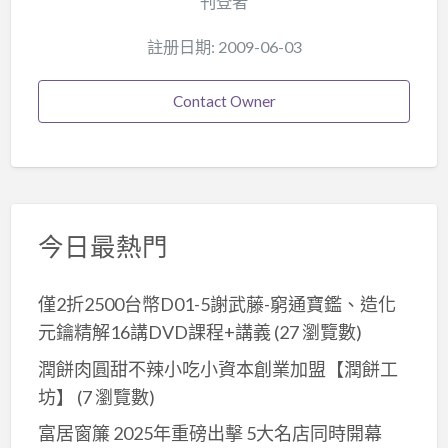
刊登者
註册日期: 2009-06-03
Contact Owner
今日最熱門
僅2折2500台幣D01-5謝武藤-窮通寶鑑、造化
元鑰精解16講DVD課程+講義
(27 瀏覽數)
潤餅肉圓甜不辣小吃小資本創業加盟【潤餅工
坊】
(7 瀏覽數)
富居窗簾 2025年重磅出擊 5大名店同時開幕