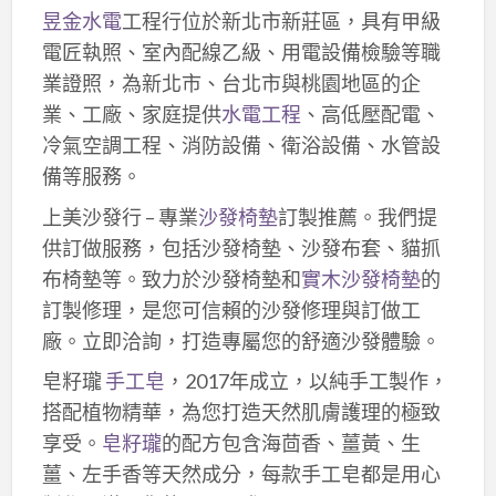
昱金水電
工程行位於新北市新莊區，具有甲級
電匠執照、室內配線乙級、用電設備檢驗等職
業證照，為新北市、台北市與桃園地區的企
業、工廠、家庭提供
水電工程
、高低壓配電、
冷氣空調工程、消防設備、衛浴設備、水管設
備等服務。
上美沙發行 – 專業
沙發椅墊
訂製推薦。我們提
供訂做服務，包括沙發椅墊、沙發布套、貓抓
布椅墊等。致力於沙發椅墊和
實木沙發椅墊
的
訂製修理，是您可信賴的沙發修理與訂做工
廠。立即洽詢，打造專屬您的舒適沙發體驗。
皂籽瓏
手工皂
，2017年成立，以純手工製作，
搭配植物精華，為您打造天然肌膚護理的極致
享受。
皂籽瓏
的配方包含海茴香、薑黃、生
薑、左手香等天然成分，每款手工皂都是用心