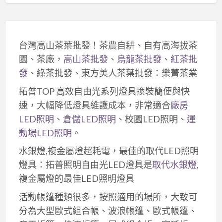
台灣高山茶葉批發！茶農自耕、自有高海拔茶
園、茶廠，
高山茶批發
、
烏龍茶批發
、
紅茶批
發
、綠茶批發、東方美人茶葉批發：樂菁茶業
拓普TOP 高效自由光系列燈具換裝簡便與快
速，大幅降低燈具維護成本，非常適合
廠房
LED照明
、
倉儲LED照明
、校園LED照明、
運
動場LED照明
。
水銀燈,複金屬燈超耗電，最佳的取代LED照明
燈具：拓普照明自由光LED燈具是
取代水銀燈
,
複金屬燈的最佳LED照明燈具
活動帳篷種類很多，按照適用的場所，大致可
分為大型歐式組合帳、波浪帳篷、歐式帳篷、