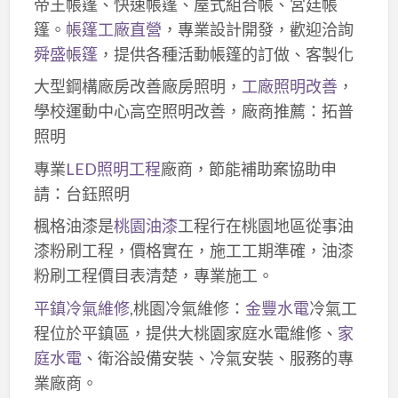
帝王帳篷、快速帳篷、屋式組合帳、宮廷帳
篷。
帳篷工廠直營
，專業設計開發，歡迎洽詢
舜盛帳篷
，提供各種活動帳篷的訂做、客製化
大型鋼構廠房改善廠房照明，
工廠照明改善
，
學校運動中心高空照明改善，廠商推薦：拓普
照明
專業
LED照明工程
廠商，節能補助案協助申
請：台鈺照明
楓格油漆是
桃園油漆
工程行在桃園地區從事油
漆粉刷工程，價格實在，施工工期準確，油漆
粉刷工程價目表清楚，專業施工。
平鎮冷氣維修
,桃園冷氣維修：
金豐水電
冷氣工
程位於平鎮區，提供大桃園家庭水電維修、
家
庭水電
、衛浴設備安裝、冷氣安裝、服務的專
業廠商。