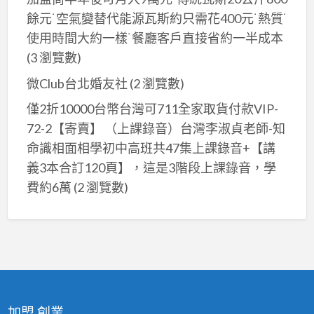
餘元˙空氣變替代能源瓦斯約只需花400元˙熱質˙
使用時間大約一樣˙餐廳客戶直接省約一半成本
(3 瀏覽數)
微Club台北婚友社
(2 瀏覽數)
僅2折10000台幣台灣可711全家取貨付款VIP-
72-2【寄賣】 （上課錄音）台灣李淑貞老師-知
命識相面相學初中高班共47集上課錄音+【講
義3本合訂120頁】，這是3階段上課錄音，學
費約6萬
(2 瀏覽數)
加盟,創業