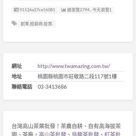
廣告编號
91526a37ce16081
總瀏覽2794 , 今天瀏覽1
創業.經銷商.投資.
網址
http://www.twamazing.com.tw/
地址
桃園縣桃園市莊敬路二段117號1樓
聯絡電話
03-3413686
台灣高山茶葉批發！茶農自耕、自有高海拔茶
園、茶廠，
高山茶批發
、
烏龍茶批發
、
紅茶批