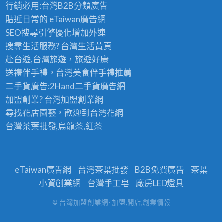
行銷必用:台灣B2B
分類廣告
貼近日常的
eTaiwan廣告網
SEO搜尋引擎優化
增加外連
搜尋生活服務? 台灣
生活黃頁
赴台遊,台灣旅遊
，旅遊好康
送禮伴手禮，台灣美食
伴手禮
推薦
二手貨廣告:2Hand
二手貨
廣告網
加盟創業? 台灣
加盟創業
網
尋找花店園藝，歡迎到
台灣花網
台灣茶葉批發
,烏龍茶,紅茶
eTaiwan廣告網
台灣茶葉批發
B2B免費廣告
茶葉
小資創業網
台灣手工皂
廠房LED燈具
© 台灣加盟創業網- 加盟,開店,創業情報