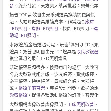
發
、綠茶批發、東方美人茶葉批發：樂菁茶業
拓普TOP 高效自由光系列燈具換裝簡便與快
速，大幅降低燈具維護成本，非常適合
廠房
LED照明
、
倉儲LED照明
、校園LED照明、
運
動場LED照明
。
水銀燈,複金屬燈超耗電，最佳的取代LED照明
燈具：拓普照明自由光LED燈具是
取代水銀燈
,
複金屬燈的最佳LED照明燈具
活動帳篷種類很多，按照適用的場所，大致可
分為大型歐式組合帳、波浪帳篷、歐式帳篷、
帝王帳篷、快速帳篷、屋式組合帳、宮廷帳
篷。
帳篷工廠直營
，專業設計開發，歡迎洽詢
舜盛帳篷
，提供各種活動帳篷的訂做、客製化
大型鋼構廠房改善廠房照明，
工廠照明改善
，