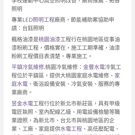
學校運動中心高空照明改善，廠商推薦：拓普
照明
專業
LED照明工程
廠商，節能補助案協助申
請：台鈺照明
楓格油漆是
桃園油漆
工程行在桃園地區從事油
漆粉刷工程，價格實在，施工工期準確，油漆
粉刷工程價目表清楚，專業施工。
平鎮冷氣維修
,桃園冷氣維修：
金豐水電
冷氣工
程位於平鎮區，提供大桃園家庭水電維修、
家
庭水電
、衛浴設備安裝、冷氣安裝、服務的專
業廠商。
昱金水電
工程行位於新北市新莊區，具有甲級
電匠執照、室內配線乙級、用電設備檢驗等職
業證照，為新北市、台北市與桃園地區的企
業、工廠、家庭提供
水電工程
、高低壓配電、