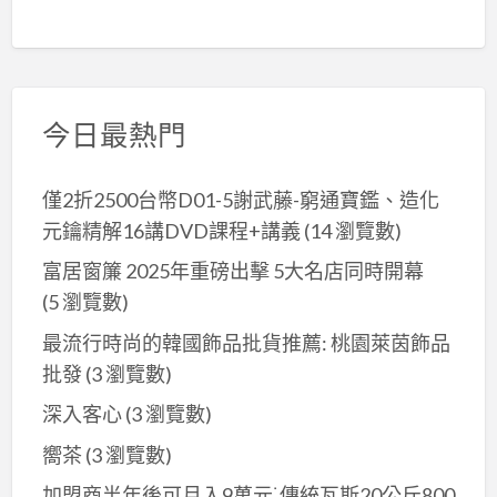
今日最熱門
僅2折2500台幣D01-5謝武藤-窮通寶鑑、造化
元鑰精解16講DVD課程+講義
(14 瀏覽數)
富居窗簾 2025年重磅出擊 5大名店同時開幕
(5 瀏覽數)
最流行時尚的韓國飾品批貨推薦: 桃園萊茵飾品
批發
(3 瀏覽數)
深入客心
(3 瀏覽數)
嚮茶
(3 瀏覽數)
加盟商半年後可月入9萬元˙傳統瓦斯20公斤800