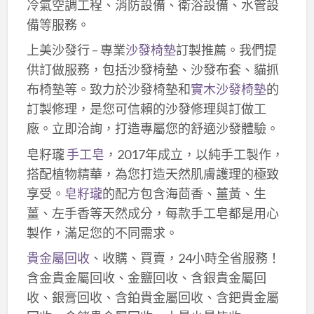
冷氣空調工程、消防設備、衛浴設備、水管設
備等服務。
上美沙發行 – 專業
沙發椅墊
訂製推薦。我們提
供訂做服務，包括沙發椅墊、沙發布套、貓抓
布椅墊等。致力於沙發椅墊和
實木沙發椅墊
的
訂製修理，是您可信賴的沙發修理與訂做工
廠。立即洽詢，打造專屬您的舒適沙發體驗。
皂籽瓏
手工皂
，2017年成立，以純手工製作，
搭配植物精華，為您打造天然肌膚護理的極致
享受。
皂籽瓏
的配方包含海茴香、薑黃、生
薑、左手香等天然成分，每款手工皂都是用心
製作，滿足您的不同需求。
貴金屬回收
、收購、買賣，24小時全省服務！
含金貴金屬回收、金鹽回收、含銀貴金屬回
收、銀膏回收、含鉑貴金屬回收、含鈀貴金屬