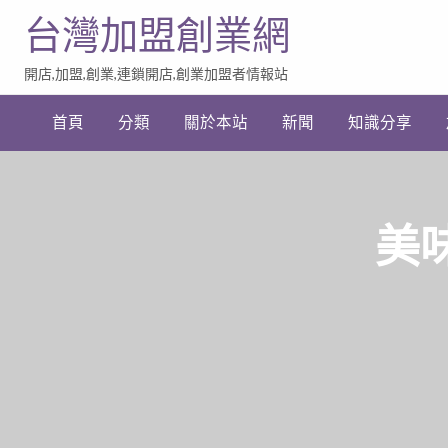
台灣加盟創業網
開店,加盟,創業,連鎖開店,創業加盟者情報站
加
盟
首頁
分類
關於本站
新聞
知識分享
創
業
網
站
連
結
美