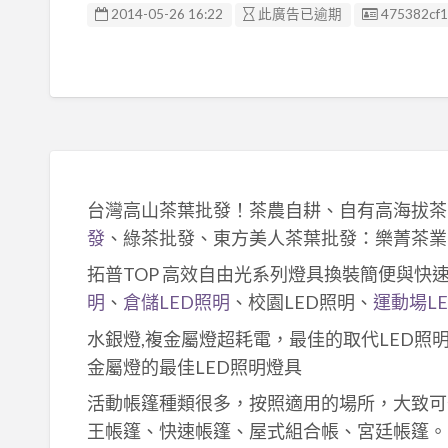
廣告编號
2014-05-26 16:22
此廣告已逾期
475382cf1
台灣高山茶葉批發！茶農自耕、自有高海拔茶
發
、綠茶批發、東方美人茶葉批發：樂菁茶業
拓普TOP 高效自由光系列燈具換裝簡便與快
明
、
倉儲LED照明
、校園LED照明、
運動場L
水銀燈,複金屬燈超耗電，最佳的取代LED照
金屬燈的最佳LED照明燈具
活動帳篷種類很多，按照適用的場所，大致可
王帳篷、快速帳篷、屋式組合帳、宮廷帳篷。