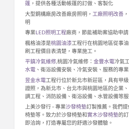
篷
，提供各種活動帳篷的訂做、客製化
大型鋼構廠房改善廠房照明，
工廠照明改善
，
明
專業
LED照明工程
廠商，節能補助案協助申請
楓格油漆是
桃園油漆
工程行在桃園地區從事油
刷工程價目表清楚，專業施工。
平鎮冷氣維修
,桃園冷氣維修：
金豐水電
冷氣
水電
、衛浴設備安裝、冷氣安裝、服務的專業
昱金水電
工程行位於新北市新莊區，具有甲級
證照，為新北市、台北市與桃園地區的企業、
調工程、消防設備、衛浴設備、水管設備等服
上美沙發行 – 專業
沙發椅墊
訂製推薦。我們提
椅墊等。致力於沙發椅墊和
實木沙發椅墊
的訂
即洽詢，打造專屬您的舒適沙發體驗。