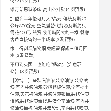
嚮茶
(5 瀏覽數)
樂菁慈恩製茶廠-高山茶批發
(4 瀏覽數)
加盟商半年後可月入9萬元˙傳統瓦斯20
公斤800餘元˙空氣變替代能源瓦斯約只
需花400元˙熱質˙使用時間大約一樣˙餐廳
客戶直接省約一半成本
(3 瀏覽數)
家士得創業購物網 免經營 保證三個月回
本
(3 瀏覽數)
不用到英國，也能吃到道地【炸魚薯
條】
(3 瀏覽數)
【漆博士】❤️裝潢油漆,裝修油漆,裝修噴
漆,室內裝修油漆,矽酸鈣板油漆,全室批土
油漆,天花板油漆,裝修油漆報價,裝修油漆
價格,裝修油漆價錢,裝潢全室油漆,室內裝
修油漆價格,油漆裝潢設計,室內裝修噴漆,