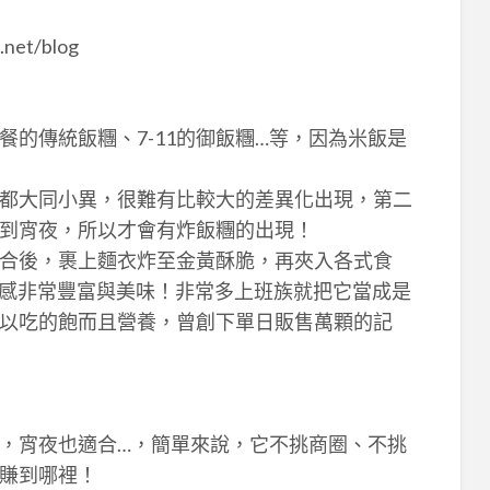
et/blog
的傳統飯糰、7-11的御飯糰…等，因為米飯是
都大同小異，很難有比較大的差異化出現，第二
到宵夜，所以才會有炸飯糰的出現！
合後，裹上麵衣炸至金黃酥脆，再夾入各式食
口感非常豐富與美味！非常多上班族就把它當成是
以吃的飽而且營養，曾創下單日販售萬顆的記
，宵夜也適合…，簡單來說，它不挑商圈、不挑
賺到哪裡！