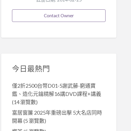
Contact Owner
今日最熱門
僅2折2500台幣D01-5謝武藤-窮通寶
鑑、造化元鑰精解16講DVD課程+講義
(14 瀏覽數)
富居窗簾 2025年重磅出擊 5大名店同時
開幕
(5 瀏覽數)