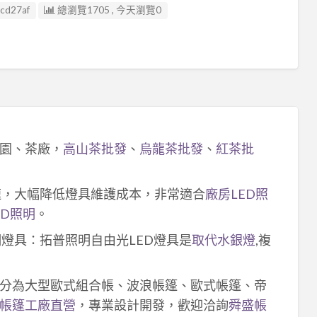
cd27af
總瀏覽1705 , 今天瀏覽0
園、茶廠，
高山茶批發
、
烏龍茶批發
、
紅茶批
速，大幅降低燈具維護成本，非常適合
廠房LED照
ED照明
。
明燈具：拓普照明自由光LED燈具是
取代水銀燈
,複
分為大型歐式組合帳、波浪帳篷、歐式帳篷、帝
帳篷工廠直營
，專業設計開發，歡迎洽詢
舜盛帳