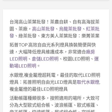
台灣高山茶葉批發！茶農自耕、自有高海拔茶
園、茶廠，
高山茶批發
、
烏龍茶批發
、
紅茶批
發
、綠茶批發、東方美人茶葉批發：樂菁茶業
拓普TOP 高效自由光系列燈具換裝簡便與快
速，大幅降低燈具維護成本，非常適合
廠房
LED照明
、
倉儲LED照明
、校園LED照明、
運
動場LED照明
。
水銀燈,複金屬燈超耗電，最佳的取代LED照明
燈具：拓普照明自由光LED燈具是
取代水銀燈
,
複金屬燈的最佳LED照明燈具
活動帳篷種類很多，按照適用的場所，大致可
分為大型歐式組合帳、波浪帳篷、歐式帳篷、