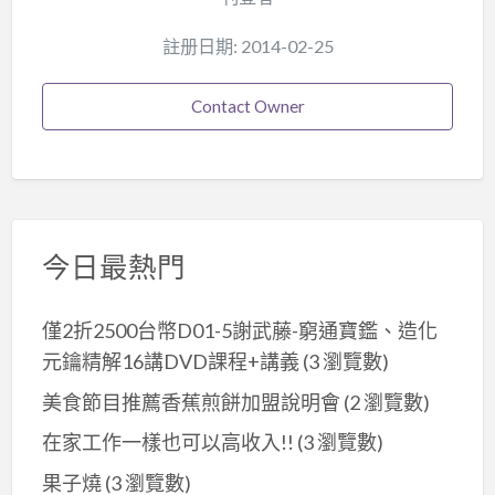
註册日期: 2014-02-25
Contact Owner
今日最熱門
僅2折2500台幣D01-5謝武藤-窮通寶鑑、造化
元鑰精解16講DVD課程+講義
(3 瀏覽數)
美食節目推薦香蕉煎餅加盟說明會
(2 瀏覽數)
在家工作一樣也可以高收入!!
(3 瀏覽數)
果子燒
(3 瀏覽數)