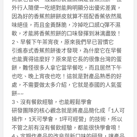
外行人隨便一吃絕對能夠明顯分出優劣差異，
因為好的香蕉煎餅餅皮就算不搭配香蕉依然風
味絕佳，而且金黃酥脆，冷掉吃口感Q彈不濕
軟，才能將香蕉煎餅的口味發揮到淋漓盡致！
2、早餐下午茶宵夜，原來我們早已習慣它
引進泰式香蕉煎餅後才發現，為什麼它在早餐
也能賣得這麼好？原來是它長的很像台灣的蛋
餅，難怪很多人拿它當早餐吃，而且居然下午
也吃、晚上宵夜也吃！這就是對產品熟悉的好
處，不需要做太多介紹，它就是泰國的人氣蛋
餅~~
3、沒有餐飲經驗，也能輕鬆學會
研發團隊的核心觀念就是將產品簡化成「1人可
操作，1天可學會，1坪可經營」的技術，所以
不管之前有沒有餐飲經驗，都能很快學會唷！
4、定期作產品的改良與新口味的研發，讓產品