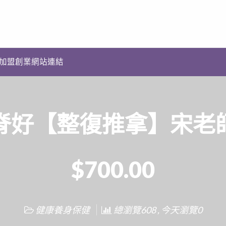
加盟創業網站連結
脊好【整復推拿】宋老
$700.00
健康養身保健
總瀏覽608 , 今天瀏覽0