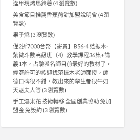
逢甲現烤馬鈴薯
(4 瀏覽數)
美食節目推薦香蕉煎餅加盟說明會
(4 瀏
覽數)
果子燒
(3 瀏覽數)
僅2折7000台幣【寄賣】B56-4 范振木-
紫微斗數高級班（4）教學課程36集+講
義1本，占驗派名師目前最好的教材了，
經濟許可的歡迎找范振木老師面授，師
德口碑很不錯，教出來的學生都很牛如
天魁夫人等
(3 瀏覽數)
手工爆米花 技術轉移 全國創業協助 免加
盟金 免簽約
(3 瀏覽數)