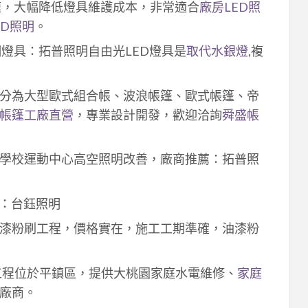
速，大幅降低燈具維護成本，非常適合
廠房LED照
ED照明
。
明燈具：拓普照明自由光LED燈具是
取代水銀燈
,複
分為大型歐式組合帳、波浪帳篷、歐式帳篷、帝
帳篷工廠直營
，專業設計開發，歡迎洽詢
舜盛帳
學校運動中心高空照明改善，廠商推薦：拓普照
：台鈺照明
漆粉刷工程，價格實在，施工工期準確，油漆粉
工程位於平鎮區，提供大桃園家庭水電維修、
家庭
廠商。