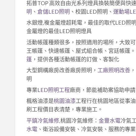
拓普TOP 高效自由光系列燈具換裝簡便與快
明
、
倉儲LED照明
、校園LED照明、
運動場L
水銀燈,複金屬燈超耗電，最佳的取代LED照
金屬燈的最佳LED照明燈具
活動帳篷種類很多，按照適用的場所，大致可
王帳篷、快速帳篷、屋式組合帳、宮廷帳篷。
篷
，提供各種活動帳篷的訂做、客製化
大型鋼構廠房改善廠房照明，
工廠照明改善
，
明
專業
LED照明工程
廠商，節能補助案協助申請
楓格油漆是
桃園油漆
工程行在桃園地區從事油
刷工程價目表清楚，專業施工。
平鎮冷氣維修
,桃園冷氣維修：
金豐水電
冷氣
水電
、衛浴設備安裝、冷氣安裝、服務的專業