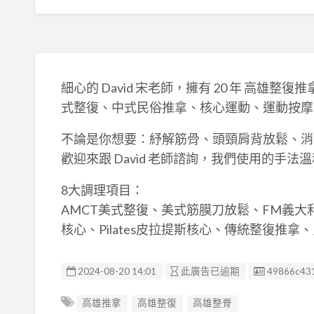
細心的 David 宋老師，擁有 20 年 高雄整復
式整復、中式民俗推拿、核心運動、運動按摩
不論是你想要：紓解筋骨、頭頸肩背放鬆、消
歡迎來跟 David 老師諮詢，我們使用的手
8大調理項目：
AMCT美式整復、美式筋膜刀放鬆、FM義大利筋
核心、Pilates皮拉提斯核心、傳統整復推拿
廣告编號
2024-08-20 14:01
此廣告已逾期
49866c43
高雄推拿
高雄整復
高雄整脊