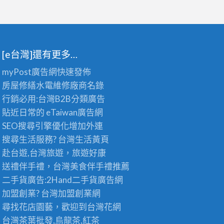
[e台灣]還有更多…
myPost廣告網
快速發佈
房屋修繕
水電維修廠商名錄
行銷必用:台灣B2B
分類廣告
貼近日常的
eTaiwan廣告網
SEO搜尋引擎優化
增加外連
搜尋生活服務? 台灣
生活黃頁
赴台遊,台灣旅遊
，旅遊好康
送禮伴手禮，台灣美食
伴手禮
推薦
二手貨廣告:2Hand
二手貨
廣告網
加盟創業? 台灣
加盟創業
網
尋找花店園藝，歡迎到
台灣花網
台灣茶葉批發
,烏龍茶,紅茶