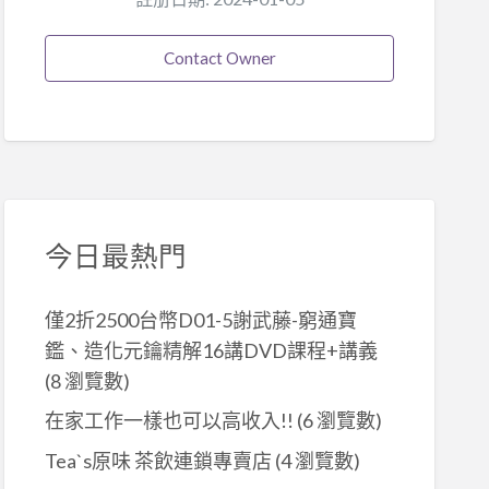
Contact Owner
今日最熱門
僅2折2500台幣D01-5謝武藤-窮通寶
鑑、造化元鑰精解16講DVD課程+講義
(8 瀏覽數)
在家工作一樣也可以高收入!!
(6 瀏覽數)
Tea`s原味 茶飲連鎖專賣店
(4 瀏覽數)