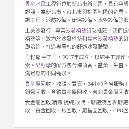
昱金水電
工程行位於新北市新莊區，具有甲級
證照，為新北市、台北市與桃園地區的企業、
調工程、消防設備、衛浴設備、水管設備等服
上美沙發行 – 專業
沙發椅墊
訂製推薦。我們提
椅墊等。致力於沙發椅墊和
實木沙發椅墊
的訂
即洽詢，打造專屬您的舒適沙發體驗。
皂籽瓏
手工皂
，2017年成立，以純手工製
受。
皂籽瓏
的配方包含海茴香、薑黃、生薑、
滿足您的不同需求。
貴金屬回收
、收購、買賣，24小時全省服務
銀膏回收、含鉑貴金屬回收、含鈀貴金屬回收
貴金屬回收,精煉,提純,收購，廢鈀液回收,廢
收、白金回收、銀回收、廢晶圓回收、CPU回