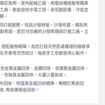
電匠執照、室內配線乙級、用電設備檢驗等職業
工廠、家庭提供
水電工程
、高低壓配電、冷氣空
務。
供訂做服務，包括沙發椅墊、沙發布套、貓抓布
製修理，是您可信賴的沙發修理與訂做工廠。立
作，搭配植物精華，為您打造天然肌膚護理的極致享
左手香等天然成分，每款手工皂都是用心製作，
！含金貴金屬回收、金鹽回收、含銀貴金屬回收、
、含銠貴金屬回收，大量少量皆收。
鈀水回收：
明盛貴金屬回收
精煉，專精於黃金回
收..等高價現金回收。