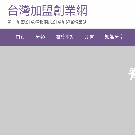
台灣加盟創業網
開店,加盟,創業,連鎖開店,創業加盟者情報站
加
盟
首頁
分類
關於本站
新聞
知識分享
創
業
網
站
連
結