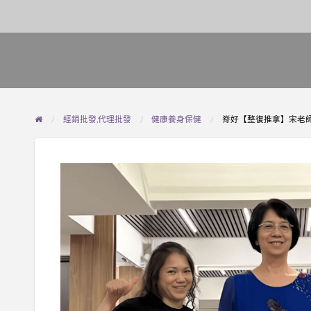
經銷批發,代理批發
健康養身保健
脊好【整復推拿】宋老