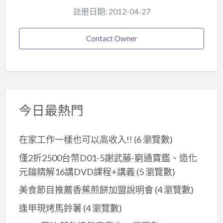
註册日期: 2012-04-27
Contact Owner
今日最熱門
在家工作一樣也可以高收入!!
(6 瀏覽數)
僅2折2500台幣D01-5謝武藤-窮通寶鑑、造化
元鑰精解16講DVD課程+講義
(5 瀏覽數)
美食節目推薦香蕉煎餅加盟說明會
(4 瀏覽數)
逢甲現烤馬鈴薯
(4 瀏覽數)