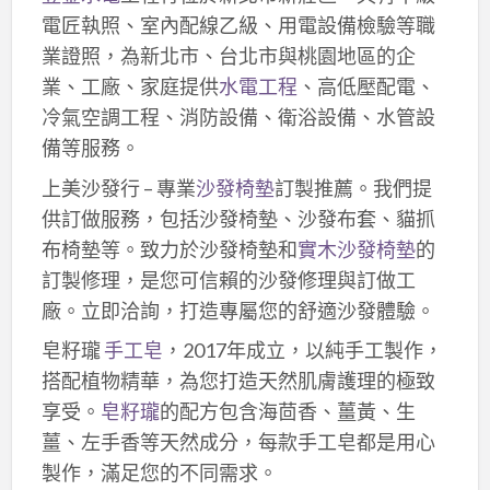
電匠執照、室內配線乙級、用電設備檢驗等職
業證照，為新北市、台北市與桃園地區的企
業、工廠、家庭提供
水電工程
、高低壓配電、
冷氣空調工程、消防設備、衛浴設備、水管設
備等服務。
上美沙發行 – 專業
沙發椅墊
訂製推薦。我們提
供訂做服務，包括沙發椅墊、沙發布套、貓抓
布椅墊等。致力於沙發椅墊和
實木沙發椅墊
的
訂製修理，是您可信賴的沙發修理與訂做工
廠。立即洽詢，打造專屬您的舒適沙發體驗。
皂籽瓏
手工皂
，2017年成立，以純手工製作，
搭配植物精華，為您打造天然肌膚護理的極致
享受。
皂籽瓏
的配方包含海茴香、薑黃、生
薑、左手香等天然成分，每款手工皂都是用心
製作，滿足您的不同需求。