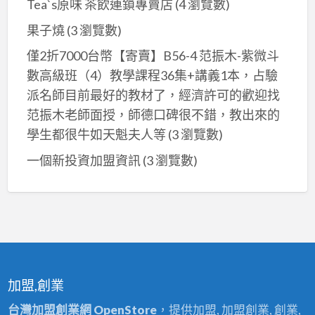
Tea`s原味 茶飲連鎖專賣店
(4 瀏覽數)
果子燒
(3 瀏覽數)
僅2折7000台幣【寄賣】B56-4 范振木-紫微斗
數高級班（4）教學課程36集+講義1本，占驗
派名師目前最好的教材了，經濟許可的歡迎找
范振木老師面授，師德口碑很不錯，教出來的
學生都很牛如天魁夫人等
(3 瀏覽數)
一個新投資加盟資訊
(3 瀏覽數)
加盟,創業
台灣加盟創業網 OpenStore
，提供加盟, 加盟創業, 創業,