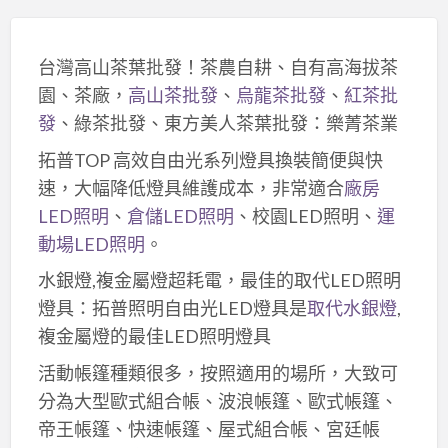
台灣高山茶葉批發！茶農自耕、自有高海拔茶
園、茶廠，
高山茶批發
、
烏龍茶批發
、
紅茶批
發
、綠茶批發、東方美人茶葉批發：樂菁茶業
拓普TOP 高效自由光系列燈具換裝簡便與快
速，大幅降低燈具維護成本，非常適合
廠房
LED照明
、
倉儲LED照明
、校園LED照明、
運
動場LED照明
。
水銀燈,複金屬燈超耗電，最佳的取代LED照明
燈具：拓普照明自由光LED燈具是
取代水銀燈
,
複金屬燈的最佳LED照明燈具
活動帳篷種類很多，按照適用的場所，大致可
分為大型歐式組合帳、波浪帳篷、歐式帳篷、
帝王帳篷、快速帳篷、屋式組合帳、宮廷帳