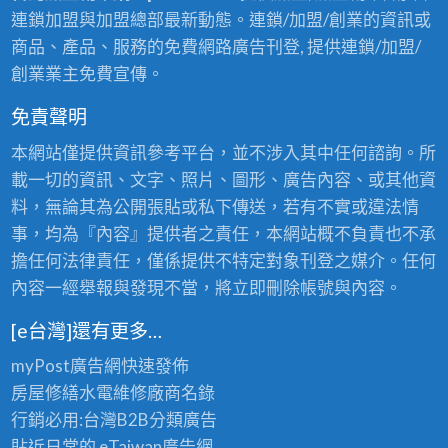
連鎖加盟與加盟總部最新動態。連鎖/加盟/創業的資訊或
商品、產品、服務的免費網路廣告刊登, 提供連鎖/加盟/
創業業主免費宣傳。
免責聲明
本網站僅提供資訊參考平台，並不涉入其中任何諮詢。所
載一切的資訊、文字、照片、圖形、廣告內容、或其他資
料，無論其為公開張貼或私下傳送，若有不實或違法情
事，均為『內容』提供者之責任，本網站概不負責也不承
擔任何法律責任，僅係提供不特定對象刊登之媒介。任何
內容一經舉報與發現不當，將立即刪除帳號與內容。
[e台灣]還有更多…
myPost廣告網
快速發佈
房屋修繕
水電維修廠商名錄
行銷必用:台灣B2B
分類廣告
貼近日常的
eTaiwan廣告網