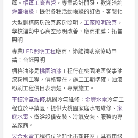
篷。
帳篷工廠直營
，專業設計開發，歡迎洽詢
舜盛帳篷
，提供各種活動帳篷的訂做、客製化
大型鋼構廠房改善廠房照明，
工廠照明改善
，
學校運動中心高空照明改善，廠商推薦：拓普
照明
專業
LED照明工程
廠商，節能補助案協助申
請：台鈺照明
楓格油漆是
桃園油漆
工程行在桃園地區從事油
漆粉刷工程，價格實在，施工工期準確，油漆
粉刷工程價目表清楚，專業施工。
平鎮冷氣維修
,桃園冷氣維修：
金豐水電
冷氣工
程位於平鎮區，提供大桃園家庭水電維修、
家
庭水電
、衛浴設備安裝、冷氣安裝、服務的專
業廠商。
昱金水電
工程行位於新北市新莊區，具有甲級