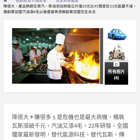
經銷批發,代理批發
住家科技產品
降很大，產品熱銷生質汽、柴油添加劑每公升僅25元比95價差近11元能量不減，
徵創業加盟汽油漲4毛以後還會再漲徵創業加盟完全合法
所有相片
(4)
降很大＊賺很多﹩是危機也是最大商機，桶裝
瓦斯漲破千元，汽油又漲4毛，22年研發，全國
獨家最新發明，替代能源科技，替代瓦斯，傳