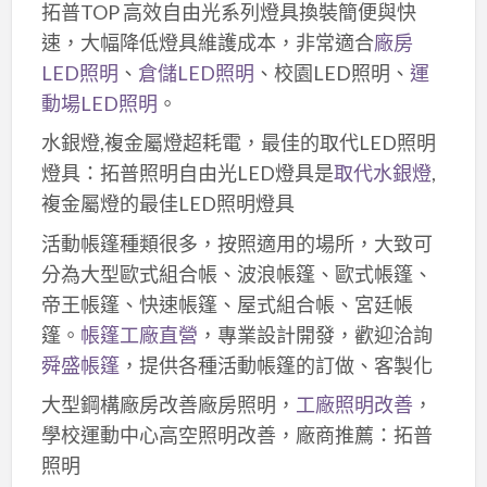
拓普TOP 高效自由光系列燈具換裝簡便與快
速，大幅降低燈具維護成本，非常適合
廠房
LED照明
、
倉儲LED照明
、校園LED照明、
運
動場LED照明
。
水銀燈,複金屬燈超耗電，最佳的取代LED照明
燈具：拓普照明自由光LED燈具是
取代水銀燈
,
複金屬燈的最佳LED照明燈具
活動帳篷種類很多，按照適用的場所，大致可
分為大型歐式組合帳、波浪帳篷、歐式帳篷、
帝王帳篷、快速帳篷、屋式組合帳、宮廷帳
篷。
帳篷工廠直營
，專業設計開發，歡迎洽詢
舜盛帳篷
，提供各種活動帳篷的訂做、客製化
大型鋼構廠房改善廠房照明，
工廠照明改善
，
學校運動中心高空照明改善，廠商推薦：拓普
照明