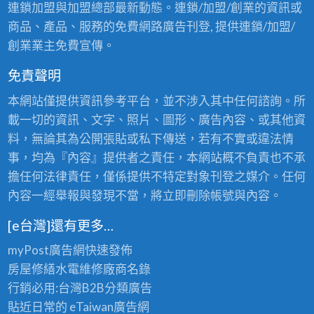
連鎖加盟與加盟總部最新動態。連鎖/加盟/創業的資訊或
商品、產品、服務的免費網路廣告刊登, 提供連鎖/加盟/
創業業主免費宣傳。
免責聲明
本網站僅提供資訊參考平台，並不涉入其中任何諮詢。所
載一切的資訊、文字、照片、圖形、廣告內容、或其他資
料，無論其為公開張貼或私下傳送，若有不實或違法情
事，均為『內容』提供者之責任，本網站概不負責也不承
擔任何法律責任，僅係提供不特定對象刊登之媒介。任何
內容一經舉報與發現不當，將立即刪除帳號與內容。
[e台灣]還有更多…
myPost廣告網
快速發佈
房屋修繕
水電維修廠商名錄
行銷必用:台灣B2B
分類廣告
貼近日常的
eTaiwan廣告網