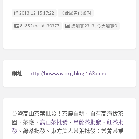
2013-12-15 17:22
此廣告已逾期
廣告编號
81352abc4d430377
總瀏覽2343 , 今天瀏覽0
網址
http://howway.org.blog.163.com
台灣高山茶葉批發！茶農自耕、自有高海拔茶
園、茶廠，
高山茶批發
、
烏龍茶批發
、
紅茶批
發
、綠茶批發、東方美人茶葉批發：樂菁茶業