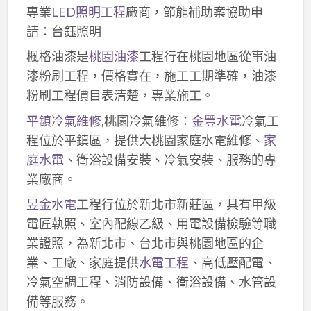
專業
LED照明工程
廠商，節能補助案協助申
請：台鈺照明
楓格油漆是
桃園油漆
工程行在桃園地區從事油
漆粉刷工程，價格實在，施工工期準確，油漆
粉刷工程價目表清楚，專業施工。
平鎮冷氣維修
,桃園冷氣維修：
金豐水電
冷氣工
程位於平鎮區，提供大桃園家庭水電維修、
家
庭水電
、衛浴設備安裝、冷氣安裝、服務的專
業廠商。
昱金水電
工程行位於新北市新莊區，具有甲級
電匠執照、室內配線乙級、用電設備檢驗等職
業證照，為新北市、台北市與桃園地區的企
業、工廠、家庭提供
水電工程
、高低壓配電、
冷氣空調工程、消防設備、衛浴設備、水管設
備等服務。