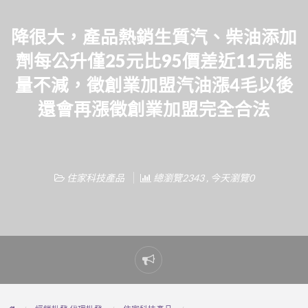
降很大，產品熱銷生質汽、柴油添加
劑每公升僅25元比95價差近11元能
量不減，徵創業加盟汽油漲4毛以後
還會再漲徵創業加盟完全合法
住家科技產品
總瀏覽2343 , 今天瀏覽0
Report
problem