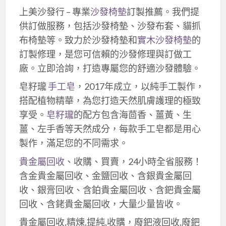
上美沙發行 – 專業
沙發椅墊
訂製推薦。我們提
供訂做服務，包括沙發椅墊、沙發布套、貓抓
布椅墊等。致力於沙發椅墊和
實木沙發椅墊
的
訂製修理，是您可信賴的沙發修理與訂做工
廠。立即洽詢，打造專屬您的舒適沙發體驗。
皂籽瓏
手工皂
，2017年成立，以純手工製作，
搭配植物精華，為您打造天然肌膚護理的極致
享受。
皂籽瓏
的配方包含海茴香、薑黃、生
薑、左手香等天然成分，每款手工皂都是用心
製作，滿足您的不同需求。
貴金屬回收
、收購、買賣，24小時全省服務！
含金貴金屬回收、金鹽回收、含銀貴金屬回
收、銀膏回收、含鉑貴金屬回收、含鈀貴金屬
回收、含銠貴金屬回收，大量少量皆收。
貴金屬回收,精煉,提純,收購，廢鈀液回收,廢鈀