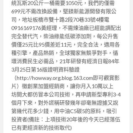
統瓦斯20公斤一桶需要1050元，我們的僅需
699元不需改換設備，堅鎂新能源開發有限公
司，地址板橋市雙十路2段70巷33號4樓電
0916169176黃經理，不需煉油廠已經能調配出
完全替代汽，柴油綠能低碳添加劑，每公升售
價僅25元比95價差近11元，完全合法，適用各
種引擎，產品熱銷，全球獨家無競爭對手，循
環消費民生必需品，21年研發有經濟日報84年
3月25日第16版證明資料驗證
（http://howway.org.blog.163.com即可觀賞影
片）徵創業加盟經銷商，讓你月入10萬以上
坊間大都仿冒本公司技術，再申請新型專利3-4
個月下來，對外謊稱研發幾年卻毫無證據又說
第幾代花多少錢，用中油C5碳5的原料，吸引
投資者(備註：上項技術20年後的今天已經落伍
已有更經濟新的技術取代)