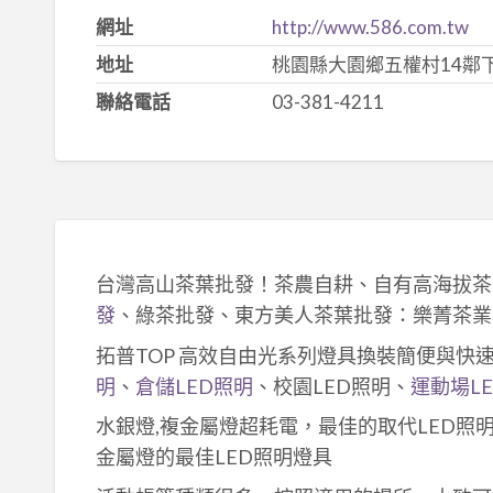
網址
http://www.586.com.tw
地址
桃園縣大園鄉五權村14鄰下埔
聯絡電話
03-381-4211
台灣高山茶葉批發！茶農自耕、自有高海拔茶
發
、綠茶批發、東方美人茶葉批發：樂菁茶業
拓普TOP 高效自由光系列燈具換裝簡便與快
明
、
倉儲LED照明
、校園LED照明、
運動場L
水銀燈,複金屬燈超耗電，最佳的取代LED照
金屬燈的最佳LED照明燈具