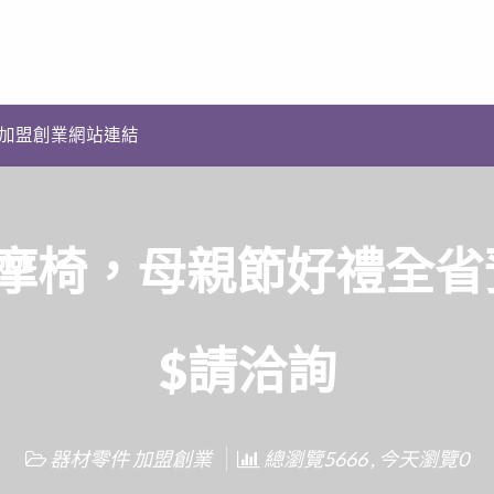
加盟創業網站連結
摩椅，母親節好禮全省預
$請洽詢
器材零件 加盟創業
總瀏覽5666 , 今天瀏覽0