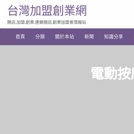
台灣加盟創業網
開店,加盟,創業,連鎖開店,創業加盟者情報站
加
盟
首頁
分類
關於本站
新聞
知識分享
創
業
網
站
連
結
電動按