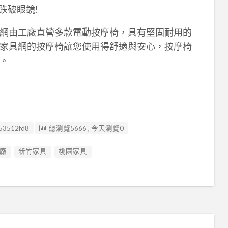
跌破眼鏡!
網由工廠直營多款電動按摩椅，具有堅固耐用的
家具網的按摩椅讓您使用得舒適與安心，按摩椅
。
53512fd8
總瀏覽5666 , 今天瀏覽0
廠
新竹家具
桃園家具