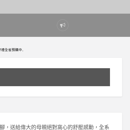
Report
problem
禮全省預購中..
腳，送給偉大的母親絕對窩心的舒壓感動，全系