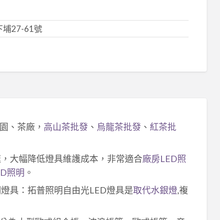
27-61號
園、茶廠，
高山茶批發
、
烏龍茶批發
、
紅茶批
速，大幅降低燈具維護成本，非常適合
廠房LED照
ED照明
。
明燈具：拓普照明自由光LED燈具是
取代水銀燈
,複