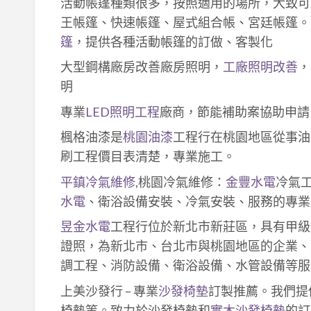
活動帳篷種類很多，按照適用的場所，大致可
王帳篷、快速帳篷、屋式組合帳、宮廷帳篷。
篷
，提供各種活動帳篷的訂做、客製化
大型鋼構廠房改善廠房照明，
工廠照明改善
，
明
專業
LED照明工程
廠商，節能補助案協助申請
楓格油漆是
桃園油漆
工程行在桃園地區從事油
刷工程價目表清楚，專業施工。
平鎮冷氣維修
,桃園冷氣維修：
金豐水電
冷氣
水電
、衛浴設備安裝、冷氣安裝、服務的專業
昱金水電
工程行位於新北市新莊區，具有甲級
證照，為新北市、台北市與桃園地區的企業、
調工程、消防設備、衛浴設備、水管設備等服
上美沙發行 – 專業
沙發椅墊
訂製推薦。我們提
椅墊等。致力於沙發椅墊和
實木沙發椅墊
的訂