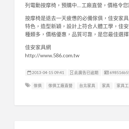
列電動按摩椅，預購中… 工廠直營，價格令您
按摩椅是退去一天疲憊的必備傢俱，佳安家具
特色，造型新穎，設計上符合人體工學，佳安
種類多，價格優惠，品質可靠，是您最佳選擇
佳安家具網
http://www.586.com.tw
廣告编號
2013-04-15 09:41
此廣告已逾期
698516b5
傢俱
傢俱工廠直營
台北家具
家具
家具工