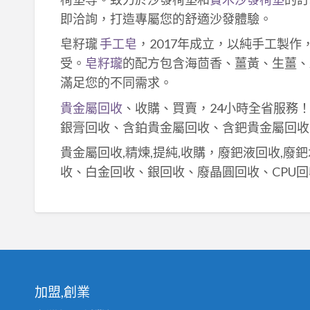
即洽詢，打造專屬您的舒適沙發體驗。
皂籽瓏
手工皂
，2017年成立，以純手工製
受。
皂籽瓏
的配方包含海茴香、薑黃、生薑、
滿足您的不同需求。
貴金屬回收
、收購、買賣，24小時全省服務
銀膏回收、含鉑貴金屬回收、含鈀貴金屬回收
貴金屬回收,精煉,提純,收購，廢鈀液回收,廢
收、白金回收、銀回收、廢晶圓回收、CPU回
加盟,創業