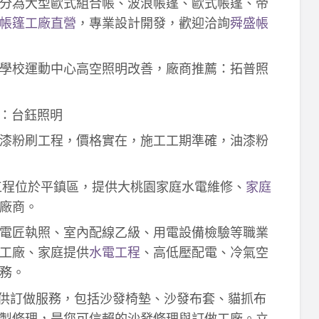
分為大型歐式組合帳、波浪帳篷、歐式帳篷、帝
帳篷工廠直營
，專業設計開發，歡迎洽詢
舜盛帳
學校運動中心高空照明改善，廠商推薦：拓普照
：台鈺照明
漆粉刷工程，價格實在，施工工期準確，油漆粉
工程位於平鎮區，提供大桃園家庭水電維修、
家庭
廠商。
電匠執照、室內配線乙級、用電設備檢驗等職業
工廠、家庭提供
水電工程
、高低壓配電、冷氣空
務。
供訂做服務，包括沙發椅墊、沙發布套、貓抓布
製修理，是您可信賴的沙發修理與訂做工廠。立