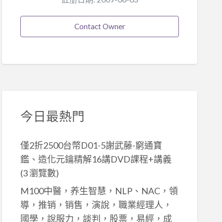
Contact Owner
今日最熱門
僅2折2500台幣D01-5謝武藤-窮通寶
鑑、造化元鑰精解16講DVD課程+講義
(3 瀏覽數)
M100中醫，养生智慧，NLP、NAC，領
導，推销，销售，演說，職業經理人，
國學，說服力，談判，股票，易經，成