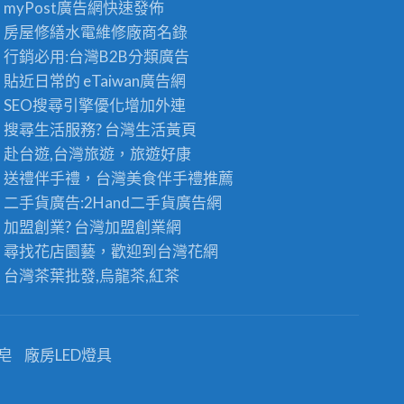
myPost廣告網
快速發佈
房屋修繕
水電維修廠商名錄
行銷必用:台灣B2B
分類廣告
貼近日常的
eTaiwan廣告網
SEO搜尋引擎優化
增加外連
搜尋生活服務? 台灣
生活黃頁
赴台遊,台灣旅遊
，旅遊好康
送禮伴手禮，台灣美食
伴手禮
推薦
二手貨廣告:2Hand
二手貨
廣告網
加盟創業? 台灣
加盟創業
網
尋找花店園藝，歡迎到
台灣花網
台灣茶葉批發
,烏龍茶,紅茶
皂
廠房LED燈具