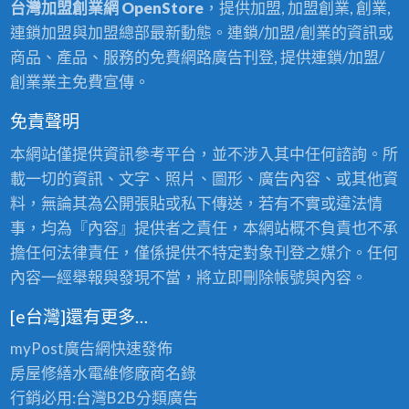
台灣加盟創業網 OpenStore
，提供加盟, 加盟創業, 創業,
連鎖加盟與加盟總部最新動態。連鎖/加盟/創業的資訊或
商品、產品、服務的免費網路廣告刊登, 提供連鎖/加盟/
創業業主免費宣傳。
免責聲明
本網站僅提供資訊參考平台，並不涉入其中任何諮詢。所
載一切的資訊、文字、照片、圖形、廣告內容、或其他資
料，無論其為公開張貼或私下傳送，若有不實或違法情
事，均為『內容』提供者之責任，本網站概不負責也不承
擔任何法律責任，僅係提供不特定對象刊登之媒介。任何
內容一經舉報與發現不當，將立即刪除帳號與內容。
[e台灣]還有更多…
myPost廣告網
快速發佈
房屋修繕
水電維修廠商名錄
行銷必用:台灣B2B
分類廣告