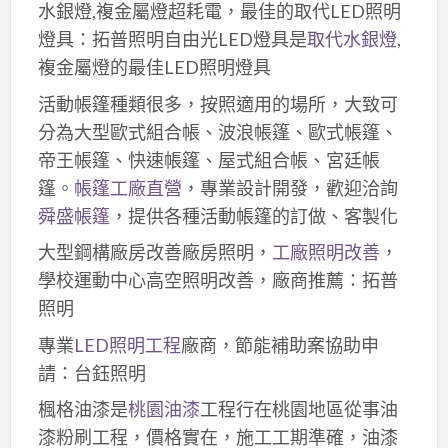
水銀燈,複金屬燈超耗電，最佳的取代LED照明
燈具：拓普照明自由光LED燈具是
取代水銀燈
,
複金屬燈的最佳LED照明燈具
活動帳篷種類很多，按照適用的場所，大致可
分為大型歐式組合帳、波浪帳篷、歐式帳篷、
帝王帳篷、快速帳篷、屋式組合帳、宮廷帳
篷。
帳篷工廠直營
，專業設計開發，歡迎洽詢
舜盛帳篷
，提供各種活動帳篷的訂做、客製化
大型鋼構廠房改善廠房照明，
工廠照明改善
，
學校運動中心高空照明改善，廠商推薦：拓普
照明
專業
LED照明工程
廠商，節能補助案協助申
請：台鈺照明
楓格油漆是
桃園油漆
工程行在桃園地區從事油
漆粉刷工程，價格實在，施工工期準確，油漆