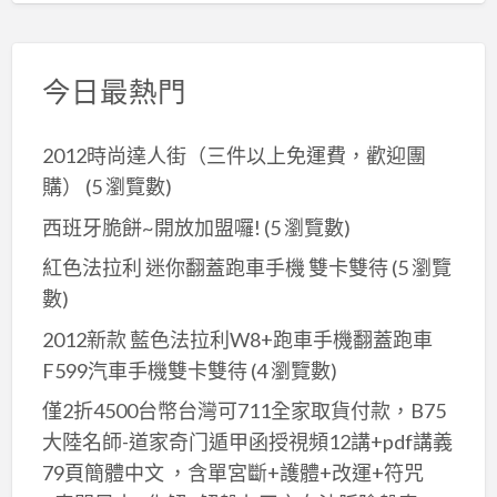
今日最熱門
2012時尚達人街（三件以上免運費，歡迎團
購）
(5 瀏覽數)
西班牙脆餅~開放加盟囉!
(5 瀏覽數)
紅色法拉利 迷你翻蓋跑車手機 雙卡雙待
(5 瀏覽
數)
2012新款 藍色法拉利W8+跑車手機翻蓋跑車
F599汽車手機雙卡雙待
(4 瀏覽數)
僅2折4500台幣台灣可711全家取貨付款，B75
大陸名師-道家奇门遁甲函授視頻12講+pdf講義
79頁簡體中文 ，含單宮斷+護體+改運+符咒