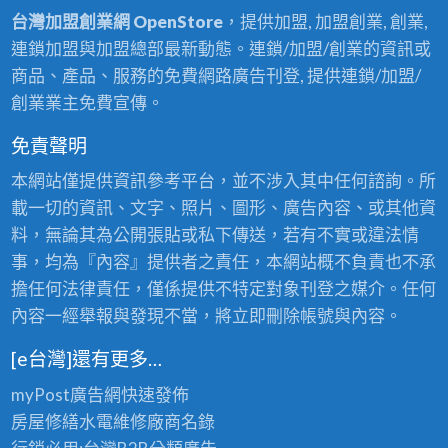
台灣加盟創業網 OpenStore
，提供加盟, 加盟創業, 創業,
連鎖加盟與加盟總部最新動態。連鎖/加盟/創業的資訊或
商品、產品、服務的免費網路廣告刊登, 提供連鎖/加盟/
創業業主免費宣傳。
免責聲明
本網站僅提供資訊參考平台，並不涉入其中任何諮詢。所
載一切的資訊、文字、照片、圖形、廣告內容、或其他資
料，無論其為公開張貼或私下傳送，若有不實或違法情
事，均為『內容』提供者之責任，本網站概不負責也不承
擔任何法律責任，僅係提供不特定對象刊登之媒介。任何
內容一經舉報與發現不當，將立即刪除帳號與內容。
[e台灣]還有更多…
myPost廣告網
快速發佈
房屋修繕
水電維修廠商名錄