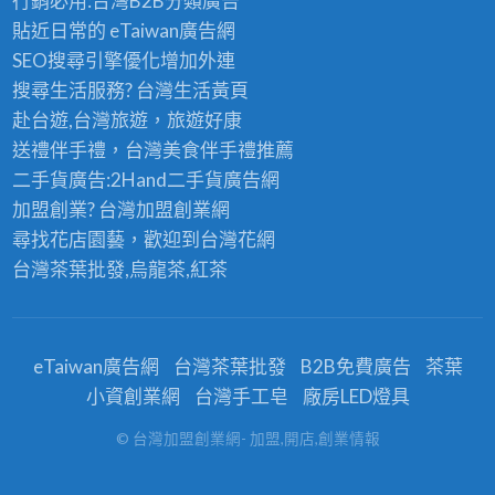
行銷必用:台灣B2B
分類廣告
貼近日常的
eTaiwan廣告網
SEO搜尋引擎優化
增加外連
搜尋生活服務? 台灣
生活黃頁
赴台遊,台灣旅遊
，旅遊好康
送禮伴手禮，台灣美食
伴手禮
推薦
二手貨廣告:2Hand
二手貨
廣告網
加盟創業? 台灣
加盟創業
網
尋找花店園藝，歡迎到
台灣花網
台灣茶葉批發
,烏龍茶,紅茶
eTaiwan廣告網
台灣茶葉批發
B2B免費廣告
茶葉
小資創業網
台灣手工皂
廠房LED燈具
© 台灣加盟創業網- 加盟,開店,創業情報