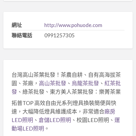
網址
http://www.pohuode.com
聯絡電話
0991257305
台灣高山茶葉批發！茶農自耕、自有高海拔茶
園、茶廠，
高山茶批發
、
烏龍茶批發
、
紅茶批
發
、綠茶批發、東方美人茶葉批發：樂菁茶業
拓普TOP 高效自由光系列燈具換裝簡便與快
速，大幅降低燈具維護成本，非常適合
廠房
LED照明
、
倉儲LED照明
、校園LED照明、
運
動場LED照明
。