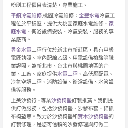
粉刷工程價目表清楚，專業施工。
平鎮冷氣維修
,桃園冷氣維修：
金豐水電
冷氣工
程位於平鎮區，提供大桃園家庭水電維修、
家
庭水電
、衛浴設備安裝、冷氣安裝、服務的專
業廠商。
昱金水電
工程行位於新北市新莊區，具有甲級
電匠執照、室內配線乙級、用電設備檢驗等職
業證照，為新北市、台北市與桃園地區的企
業、工廠、家庭提供
水電工程
、高低壓配電、
冷氣空調工程、消防設備、衛浴設備、水管設
備等服務。
上美沙發行 – 專業
沙發椅墊
訂製推薦。我們提
供訂做服務，包括沙發椅墊、沙發布套、貓抓
布椅墊等。致力於沙發椅墊和
實木沙發椅墊
的
訂製修理，是您可信賴的沙發修理與訂做工