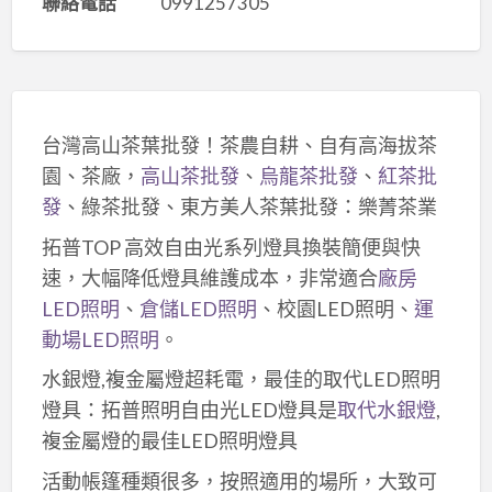
聯絡電話
0991257305
台灣高山茶葉批發！茶農自耕、自有高海拔茶
園、茶廠，
高山茶批發
、
烏龍茶批發
、
紅茶批
發
、綠茶批發、東方美人茶葉批發：樂菁茶業
拓普TOP 高效自由光系列燈具換裝簡便與快
速，大幅降低燈具維護成本，非常適合
廠房
LED照明
、
倉儲LED照明
、校園LED照明、
運
動場LED照明
。
水銀燈,複金屬燈超耗電，最佳的取代LED照明
燈具：拓普照明自由光LED燈具是
取代水銀燈
,
複金屬燈的最佳LED照明燈具
活動帳篷種類很多，按照適用的場所，大致可