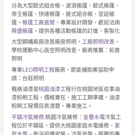
分為大型歐式組合帳、波浪帳篷、歐式帳篷、
帝王帳篷、快速帳篷、屋式組合帳、宮廷帳
篷。
帳篷工廠直營
，專業設計開發，歡迎洽詢
舜盛帳篷
，提供各種活動帳篷的訂做、客製化
大型鋼構廠房改善廠房照明，
工廠照明改善
，
學校運動中心高空照明改善，廠商推薦：拓普
照明
專業
LED照明工程
廠商，節能補助案協助申
請：台鈺照明
楓格油漆是
桃園油漆
工程行在桃園地區從事油
漆粉刷工程，價格實在，施工工期準確，油漆
粉刷工程價目表清楚，專業施工。
平鎮冷氣維修
,桃園冷氣維修：
金豐水電
冷氣工
程位於平鎮區，提供大桃園家庭水電維修、
家
庭水電
、衛浴設備安裝、冷氣安裝、服務的專