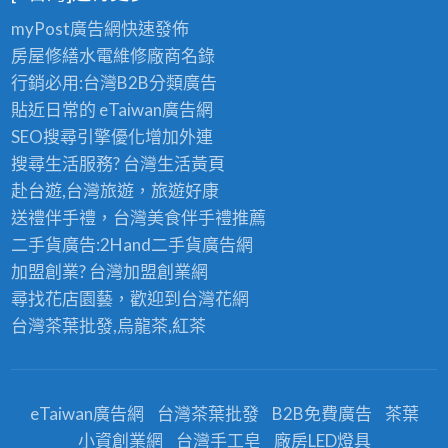
myPost廣告網
快速發佈
房屋修繕
水電維修廠商名錄
行銷必用:台灣B2B
分類廣告
貼近日常的
eTaiwan廣告網
SEO搜尋引擎優化
增加外連
搜尋生活服務? 台灣
生活黃頁
赴台遊,台灣旅遊
，旅遊好康
送禮伴手禮，台灣美食
伴手禮
推薦
二手貨廣告:2Hand
二手貨
廣告網
加盟創業? 台灣
加盟創業
網
尋找花店園藝，歡迎到
台灣花網
台灣茶葉批發
,烏龍茶,紅茶
eTaiwan廣告網
台灣茶葉批發
B2B免費廣告
茶葉
小資創業網
台灣手工皂
廠房LED燈具