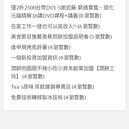
僅2折2500台幣D01-5謝武藤-窮通寶鑑、造化
元鑰精解16講DVD課程+講義
(8 瀏覽數)
在家工作一樣也可以高收入!!
(6 瀏覽數)
美食節目推薦香蕉煎餅加盟說明會
(5 瀏覽數)
逢甲現烤馬鈴薯
(4 瀏覽數)
一個新投資加盟資訊
(4 瀏覽數)
潤餅肉圓甜不辣小吃小資本創業加盟【潤餅工
坊】
(4 瀏覽數)
Tea`s原味 茶飲連鎖專賣店
(4 瀏覽數)
免費技術轉移製冰技術
(4 瀏覽數)