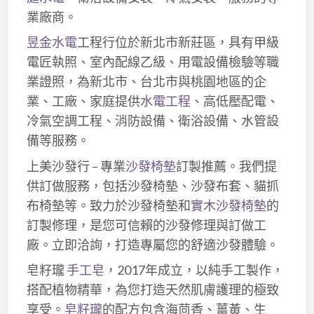
業廠商。
昱金水電
工程行位於新北市新莊區，具有甲級
電匠執照、室內配線乙級、用電設備檢驗等職
業證照，為新北市、台北市與桃園地區的企
業、工廠、家庭提供
水電工程
、高低壓配電、
冷氣空調工程、消防設備、衛浴設備、水管設
備等服務。
上美沙發行 – 專業
沙發椅墊
訂製推薦。我們提
供訂做服務，包括沙發椅墊、沙發布套、貓抓
布椅墊等。致力於沙發椅墊和
實木沙發椅墊
的
訂製修理，是您可信賴的沙發修理與訂做工
廠。立即洽詢，打造專屬您的舒適沙發體驗。
皂籽瓏
手工皂
，2017年成立，以純手工製作，
搭配植物精華，為您打造天然肌膚護理的極致
享受。
皂籽瓏
的配方包含海茴香、薑黃、生