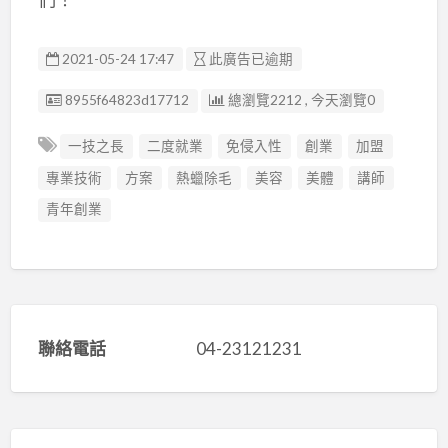
2021-05-24 17:47
此廣告已逾期
廣告编號
8955f64823d17712
總瀏覽2212 , 今天瀏覽0
一技之長
二度就業
免侵入性
創業
加盟
專業技術
方案
熱蠟除毛
美容
美體
講師
青年創業
聯絡電話
04-23121231