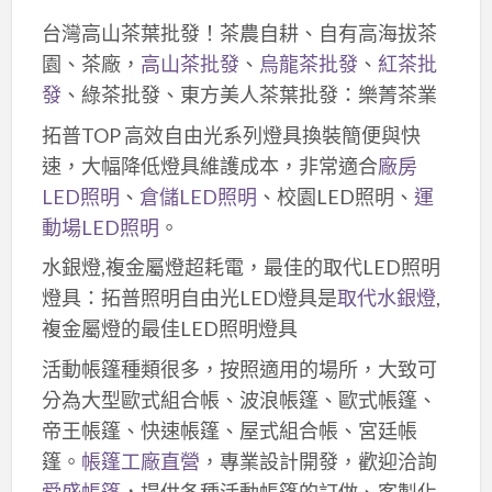
台灣高山茶葉批發！茶農自耕、自有高海拔茶
園、茶廠，
高山茶批發
、
烏龍茶批發
、
紅茶批
發
、綠茶批發、東方美人茶葉批發：樂菁茶業
拓普TOP 高效自由光系列燈具換裝簡便與快
速，大幅降低燈具維護成本，非常適合
廠房
LED照明
、
倉儲LED照明
、校園LED照明、
運
動場LED照明
。
水銀燈,複金屬燈超耗電，最佳的取代LED照明
燈具：拓普照明自由光LED燈具是
取代水銀燈
,
複金屬燈的最佳LED照明燈具
活動帳篷種類很多，按照適用的場所，大致可
分為大型歐式組合帳、波浪帳篷、歐式帳篷、
帝王帳篷、快速帳篷、屋式組合帳、宮廷帳
篷。
帳篷工廠直營
，專業設計開發，歡迎洽詢
舜盛帳篷
，提供各種活動帳篷的訂做、客製化