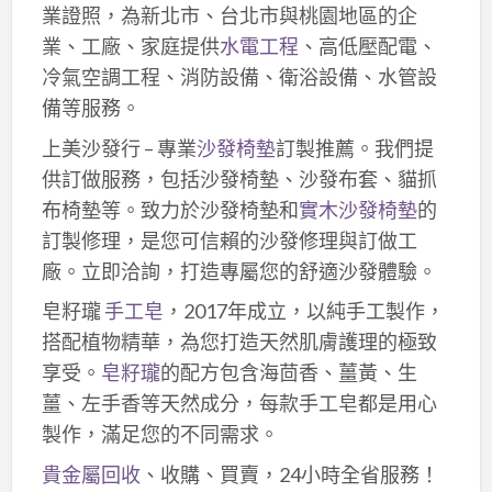
業證照，為新北市、台北市與桃園地區的企
業、工廠、家庭提供
水電工程
、高低壓配電、
冷氣空調工程、消防設備、衛浴設備、水管設
備等服務。
上美沙發行 – 專業
沙發椅墊
訂製推薦。我們提
供訂做服務，包括沙發椅墊、沙發布套、貓抓
布椅墊等。致力於沙發椅墊和
實木沙發椅墊
的
訂製修理，是您可信賴的沙發修理與訂做工
廠。立即洽詢，打造專屬您的舒適沙發體驗。
皂籽瓏
手工皂
，2017年成立，以純手工製作，
搭配植物精華，為您打造天然肌膚護理的極致
享受。
皂籽瓏
的配方包含海茴香、薑黃、生
薑、左手香等天然成分，每款手工皂都是用心
製作，滿足您的不同需求。
貴金屬回收
、收購、買賣，24小時全省服務！