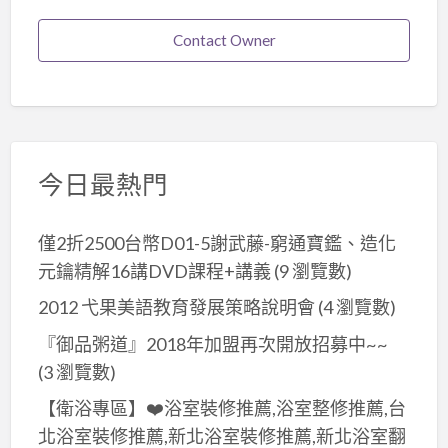
Contact Owner
今日最熱門
僅2折2500台幣D01-5謝武藤-窮通寶鑑、造化
元鑰精解16講DVD課程+講義
(9 瀏覽數)
2012 弋果美語教育發展策略說明會
(4 瀏覽數)
『御品粥道』2018年加盟再次開放招募中~~
(3 瀏覽數)
【衛浴專區】❤️浴室裝修推薦,浴室整修推薦,台
北浴室裝修推薦,新北浴室裝修推薦,新北浴室翻