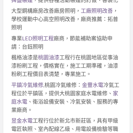
大型鋼構廠房改善廠房照明，
工廠照明改善
，
學校運動中心高空照明改善，廠商推薦：拓普
照明
專業
LED照明工程
廠商，節能補助案協助申
請：台鈺照明
楓格油漆是
桃園油漆
工程行在桃園地區從事油
漆粉刷工程，價格實在，施工工期準確，油漆
粉刷工程價目表清楚，專業施工。
平鎮冷氣維修
,桃園冷氣維修：
金豐水電
冷氣工
程位於平鎮區，提供大桃園家庭水電維修、
家
庭水電
、衛浴設備安裝、冷氣安裝、服務的專
業廠商。
昱金水電
工程行位於新北市新莊區，具有甲級
電匠執照、室內配線乙級、用電設備檢驗等職