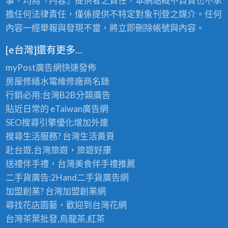
事，均為『內容』提供者之責任，本網站概不負責也不承
擔任何法律責任，僅係提供不特定對象刊登之媒介。任何
內容一經舉報與發現不當，將立即刪除帳號與內容。
[e台灣]還有更多…
myPost廣告網
快速發佈
房屋修繕
水電維修廠商名錄
行銷必用:台灣B2B
分類廣告
貼近日常的
eTaiwan廣告網
SEO搜尋引擎優化
增加外連
搜尋生活服務? 台灣
生活黃頁
赴台遊,台灣旅遊
，旅遊好康
送禮伴手禮，台灣美食
伴手禮
推薦
二手貨廣告:2Hand
二手貨
廣告網
加盟創業? 台灣
加盟創業
網
尋找花店園藝，歡迎到
台灣花網
台灣茶葉批發
,烏龍茶,紅茶