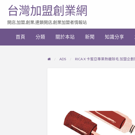
台灣加盟創業網
開店,加盟,創業,連鎖開店,創業加盟者情報站
加
盟
首頁
分類
關於本站
新聞
知識分享
創
業
網
站
ADS
RICA X 卡蜜亞專業熱蠟除毛 加盟企
連
結