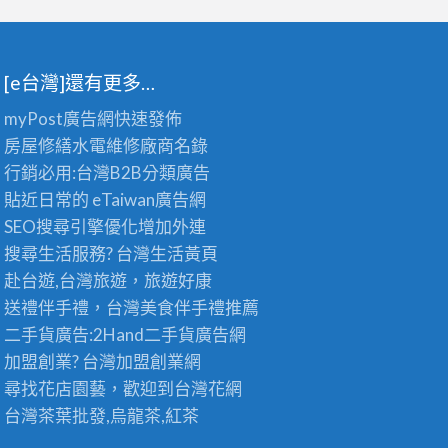
[e台灣]還有更多…
myPost廣告網
快速發佈
房屋修繕
水電維修廠商名錄
行銷必用:台灣B2B
分類廣告
貼近日常的
eTaiwan廣告網
SEO搜尋引擎優化
增加外連
搜尋生活服務? 台灣
生活黃頁
赴台遊,台灣旅遊
，旅遊好康
送禮伴手禮，台灣美食
伴手禮
推薦
二手貨廣告:2Hand
二手貨
廣告網
加盟創業? 台灣
加盟創業
網
尋找花店園藝，歡迎到
台灣花網
台灣茶葉批發
,烏龍茶,紅茶