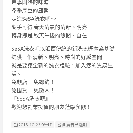
夏季悶熱的味道
冬季厚重的塵絮
走進SeSA洗衣吧～
隨手可得 春天清晨的清新、明亮
轉身即是 秋天午後的悠閒、自在
SeSA洗衣吧以顛覆傳統的新洗衣概念為基礎
提供一個清新、明亮、時尚的好感空間
就是要讓全新的洗衣體驗，加入您的質感生
活。
免顧店！ 免綁約！
免囤貨！ 免徵人！
『SeSA洗衣吧』
歡迎想創業投資的朋友蒞臨參觀！
2013-10-22 09:47
此廣告已逾期