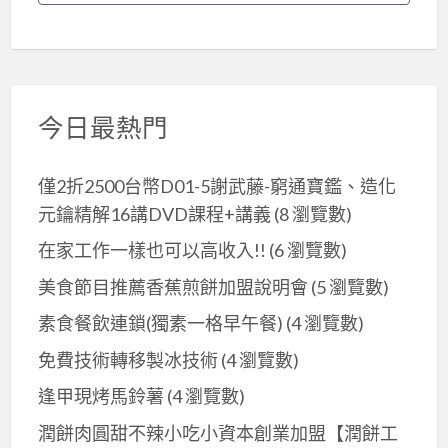
今日最熱門
僅2折2500台幣D01-5謝武藤-窮通寶鑑、造化
元鑰精解16講DVD課程+講義
(8 瀏覽數)
在家工作一樣也可以高收入!!
(6 瀏覽數)
美食節目推薦香蕉煎餅加盟說明會
(5 瀏覽數)
素食餐飲連鎖(獨素一格早午餐)
(4 瀏覽數)
免費技術轉移製冰技術
(4 瀏覽數)
逢甲現烤馬鈴薯
(4 瀏覽數)
潤餅肉圓甜不辣小吃小資本創業加盟【潤餅工