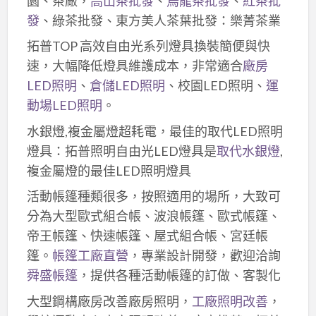
園、茶廠，
高山茶批發
、
烏龍茶批發
、
紅茶批
發
、綠茶批發、東方美人茶葉批發：樂菁茶業
拓普TOP 高效自由光系列燈具換裝簡便與快
速，大幅降低燈具維護成本，非常適合
廠房
LED照明
、
倉儲LED照明
、校園LED照明、
運
動場LED照明
。
水銀燈,複金屬燈超耗電，最佳的取代LED照明
燈具：拓普照明自由光LED燈具是
取代水銀燈
,
複金屬燈的最佳LED照明燈具
活動帳篷種類很多，按照適用的場所，大致可
分為大型歐式組合帳、波浪帳篷、歐式帳篷、
帝王帳篷、快速帳篷、屋式組合帳、宮廷帳
篷。
帳篷工廠直營
，專業設計開發，歡迎洽詢
舜盛帳篷
，提供各種活動帳篷的訂做、客製化
大型鋼構廠房改善廠房照明，
工廠照明改善
，