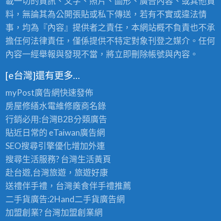
載一切的資訊、文字、照片、圖形、廣告內容、或其他資
料，無論其為公開張貼或私下傳送，若有不實或違法情
事，均為『內容』提供者之責任，本網站概不負責也不承
擔任何法律責任，僅係提供不特定對象刊登之媒介。任何
內容一經舉報與發現不當，將立即刪除帳號與內容。
[e台灣]還有更多…
myPost廣告網
快速發佈
房屋修繕
水電維修廠商名錄
行銷必用:台灣B2B
分類廣告
貼近日常的
eTaiwan廣告網
SEO搜尋引擎優化
增加外連
搜尋生活服務? 台灣
生活黃頁
赴台遊,台灣旅遊
，旅遊好康
送禮伴手禮，台灣美食
伴手禮
推薦
二手貨廣告:2Hand
二手貨
廣告網
加盟創業? 台灣
加盟創業
網