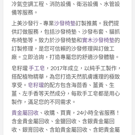
冷氣空調工程、消防設備、衛浴設備、水管設
備等服務。
上美沙發行 – 專業
沙發椅墊
訂製推薦。我們提
供訂做服務，包括沙發椅墊、沙發布套、貓抓
布椅墊等。致力於沙發椅墊和
實木沙發椅墊
的
訂製修理，是您可信賴的沙發修理與訂做工
廠。立即洽詢，打造專屬您的舒適沙發體驗。
皂籽瓏
手工皂
，2017年成立，以純手工製作，
搭配植物精華，為您打造天然肌膚護理的極致
享受。
皂籽瓏
的配方包含海茴香、薑黃、生
薑、左手香等天然成分，每款手工皂都是用心
製作，滿足您的不同需求。
貴金屬回收
、收購、買賣，24小時全省服務！
含金貴金屬回收、金鹽回收、含銀貴金屬回
收、銀膏回收、含鉑貴金屬回收、含鈀貴金屬