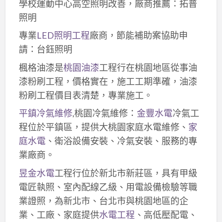
學校運動中心高空照明改善，廠商推薦：拓普
照明
專業
LED照明工程
廠商，節能補助案協助申
請：台鈺照明
楓格油漆是
桃園油漆
工程行在桃園地區從事油
漆粉刷工程，價格實在，施工工期準確，油漆
粉刷工程價目表清楚，專業施工。
平鎮冷氣維修
,桃園冷氣維修：
金豐水電
冷氣工
程位於平鎮區，提供大桃園家庭水電維修、
家
庭水電
、衛浴設備安裝、冷氣安裝、服務的專
業廠商。
昱金水電
工程行位於新北市新莊區，具有甲級
電匠執照、室內配線乙級、用電設備檢驗等職
業證照，為新北市、台北市與桃園地區的企
業、工廠、家庭提供
水電工程
、高低壓配電、