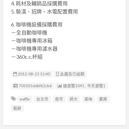
4. 耗材及輔銷品採購費用
5. 裝潢、招牌、水電配置費用
6. 咖啡機設備採購費用
－全自動咖啡機
－咖啡機專用冰箱
－咖啡機專用澽水器
－360c.c.杯組
2012-08-23 15:40
此廣告已逾期
廣告编號
705035ddbf62cb6
總瀏覽3341 , 今天瀏覽1
waffle
台北市
夜市
師大
美味
菓將
鬆餅