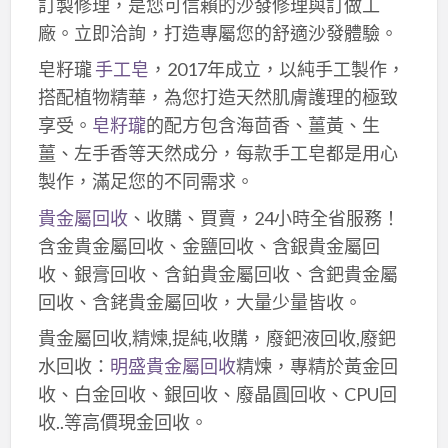
訂製修理，是您可信賴的沙發修理與訂做工
廠。立即洽詢，打造專屬您的舒適沙發體驗。
皂籽瓏
手工皂
，2017年成立，以純手工製作，
搭配植物精華，為您打造天然肌膚護理的極致
享受。
皂籽瓏
的配方包含海茴香、薑黃、生
薑、左手香等天然成分，每款手工皂都是用心
製作，滿足您的不同需求。
貴金屬回收
、收購、買賣，24小時全省服務！
含金貴金屬回收、金鹽回收、含銀貴金屬回
收、銀膏回收、含鉑貴金屬回收、含鈀貴金屬
回收、含銠貴金屬回收，大量少量皆收。
貴金屬回收,精煉,提純,收購，廢鈀液回收,廢鈀
水回收：
明盛貴金屬回收
精煉，專精於黃金回
收、白金回收、銀回收、廢晶圓回收、CPU回
收..等高價現金回收。