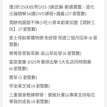
僅2折2500台幣D01-5謝武藤-窮通寶鑑、造化
元鑰精解16講DVD課程+講義
(27 瀏覽數)
潤餅肉圓甜不辣小吃小資本創業加盟【潤餅工
坊】
(7 瀏覽數)
家士得創業購物網 免經營 保證三個月回本
(6 瀏
覽數)
樂菁慈恩製茶廠-高山茶批發
(6 瀏覽數)
富居窗簾 2025年重磅出擊 5大名店同時開幕
(6 瀏覽數)
嚮茶
(5 瀏覽數)
早安美芝城
(4 瀏覽數)
三重健身教練帶領｜健進計畫以專業支持每位
學員的成長
(4 瀏覽數)