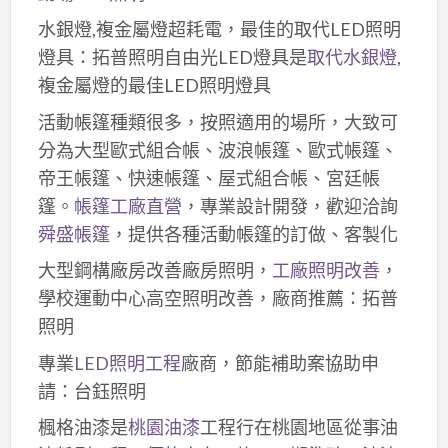
水銀燈,複金屬燈超耗電，最佳的取代LED照明
燈具：拓普照明自由光LED燈具是
取代水銀燈
,
複金屬燈的最佳LED照明燈具
活動帳篷種類很多，按照適用的場所，大致可
分為大型歐式組合帳、波浪帳篷、歐式帳篷、
帝王帳篷、快速帳篷、屋式組合帳、宮廷帳
篷。
帳篷工廠直營
，專業設計開發，歡迎洽詢
舜盛帳篷
，提供各種活動帳篷的訂做、客製化
大型鋼構廠房改善廠房照明，
工廠照明改善
，
學校運動中心高空照明改善，廠商推薦：拓普
照明
專業
LED照明工程
廠商，節能補助案協助申
請：台鈺照明
楓格油漆是
桃園油漆
工程行在桃園地區從事油