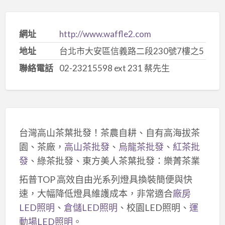
網址
http://www.waffle2.com
地址
台北市大安區信義路二段230號7樓之5
聯絡電話
02-23215598 ext 231 蔡先生
台灣高山茶葉批發！茶農自耕、自有高海拔茶
園、茶廠，
高山茶批發
、
烏龍茶批發
、
紅茶批
發
、綠茶批發、東方美人茶葉批發：樂菁茶業
拓普TOP 高效自由光系列燈具換裝簡便與快
速，大幅降低燈具維護成本，非常適合
廠房
LED照明
、
倉儲LED照明
、校園LED照明、
運
動場LED照明
。