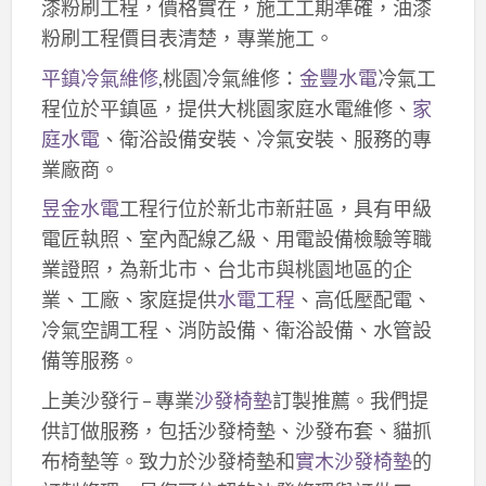
漆粉刷工程，價格實在，施工工期準確，油漆
粉刷工程價目表清楚，專業施工。
平鎮冷氣維修
,桃園冷氣維修：
金豐水電
冷氣工
程位於平鎮區，提供大桃園家庭水電維修、
家
庭水電
、衛浴設備安裝、冷氣安裝、服務的專
業廠商。
昱金水電
工程行位於新北市新莊區，具有甲級
電匠執照、室內配線乙級、用電設備檢驗等職
業證照，為新北市、台北市與桃園地區的企
業、工廠、家庭提供
水電工程
、高低壓配電、
冷氣空調工程、消防設備、衛浴設備、水管設
備等服務。
上美沙發行 – 專業
沙發椅墊
訂製推薦。我們提
供訂做服務，包括沙發椅墊、沙發布套、貓抓
布椅墊等。致力於沙發椅墊和
實木沙發椅墊
的