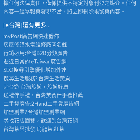
擔任何法律責任，僅係提供不特定對象刊登之媒介。任何
內容一經舉報與發現不當，將立即刪除帳號與內容。
[e台灣]還有更多…
myPost廣告網
快速發佈
房屋修繕
水電維修廠商名錄
行銷必用:台灣B2B
分類廣告
貼近日常的
eTaiwan廣告網
SEO搜尋引擎優化
增加外連
搜尋生活服務? 台灣
生活黃頁
赴台遊,台灣旅遊
，旅遊好康
送禮伴手禮，台灣美食
伴手禮
推薦
二手貨廣告:2Hand
二手貨
廣告網
加盟創業? 台灣
加盟創業
網
尋找花店園藝，歡迎到
台灣花網
台灣茶葉批發
,烏龍茶,紅茶