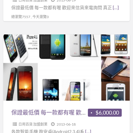
日用百貨 加盟創業
2013-06-19
統
保證最低價 每一款都有喔 歡迎來信貨來電詢問 真正
[…]
像
總瀏覽7557 , 今天瀏覽0
飛
一
樣
保
的
證
速
最
度
低
價
每
一
款
都
有
保證最低價 每一款都有喔 歡迎來信貨來電詢問
$6,000.00
喔
日用百貨 加盟創業
2013-06-18
歡
各款智能手機 跑安卓(Android2.3.4)系
[…]