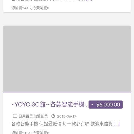
迎
總瀏覽2418 , 今天瀏覽0
來
信
貨
~YOYO
來
3C
電
館
詢
~
問
各
款
智
能
手
機
~YOYO 3C 館~ 各款智能手機 保證最低價 每一款都有喔
$6,000.00
保
日用百貨 加盟創業
2013-06-17
證
各款智能手機 保證最低價 每一款都有喔 歡迎來信貨
[…]
最
總瀏覽2181 , 今天瀏覽0