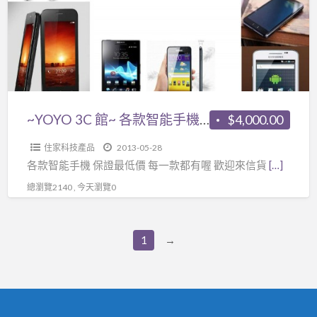
有
各
喔
款
智
能
手
機
~YOYO 3C 館~ 各款智能手機 保證最低價 每一款都有喔
$4,000.00
保
住家科技產品
2013-05-28
證
各款智能手機 保證最低價 每一款都有喔 歡迎來信貨
[…]
最
總瀏覽2140 , 今天瀏覽0
低
價
每
1
→
一
款
都
有