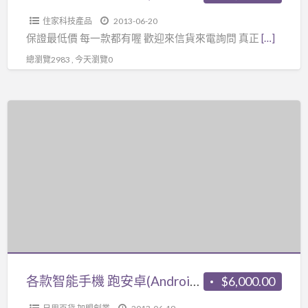
系
住家科技產品
2013-06-20
統
保證最低價 每一款都有喔 歡迎來信貨來電詢問 真正
[…]
像
總瀏覽2983 , 今天瀏覽0
飛
一
樣
各
的
款
速
智
度
能
手
機
跑
安
卓
(Android2.3.4)
各款智能手機 跑安卓(Android2.3.4)系統像飛一樣的速度
$6,000.00
系