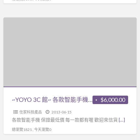
低
價
每
~YOYO
一
3C
款
館
都
~
有
各
喔
款
智
能
手
機
~YOYO 3C 館~ 各款智能手機 保證最低價 每一款都有喔
$6,000.00
保
住家科技產品
2013-06-15
證
各款智能手機 保證最低價 每一款都有喔 歡迎來信貨
[…]
最
總瀏覽1821 , 今天瀏覽0
低
價