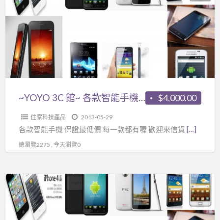
館
都
~
有
各
喔
款
智
能
手
機
~YOYO 3C 館~ 各款智能手機 保證最低價 每一款都有喔
$4,000.00
保
住家科技產品
2013-05-29
證
各款智能手機 保證最低價 每一款都有喔 歡迎來信貨
[…]
最
總瀏覽2275 , 今天瀏覽0
低
價
每
~YOYO
一
3C
款
館
都
~