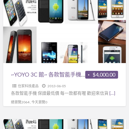
~YOYO
一
3C
款
館
都
~
有
各
喔
款
智
能
手
機
~YOYO 3C 館~ 各款智能手機 保證最低價 每一款都有喔
$4,000.00
保
住家科技產品
2013-06-05
證
各款智能手機 保證最低價 每一款都有喔 歡迎來信貨
[…]
最
總瀏覽2064 , 今天瀏覽0
低
價
每
~YOYO
一