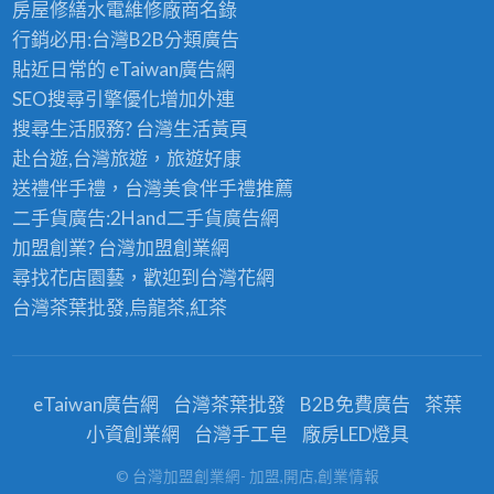
房屋修繕
水電維修廠商名錄
行銷必用:台灣B2B
分類廣告
貼近日常的
eTaiwan廣告網
SEO搜尋引擎優化
增加外連
搜尋生活服務? 台灣
生活黃頁
赴台遊,台灣旅遊
，旅遊好康
送禮伴手禮，台灣美食
伴手禮
推薦
二手貨廣告:2Hand
二手貨
廣告網
加盟創業? 台灣
加盟創業
網
尋找花店園藝，歡迎到
台灣花網
台灣茶葉批發
,烏龍茶,紅茶
eTaiwan廣告網
台灣茶葉批發
B2B免費廣告
茶葉
小資創業網
台灣手工皂
廠房LED燈具
© 台灣加盟創業網- 加盟,開店,創業情報