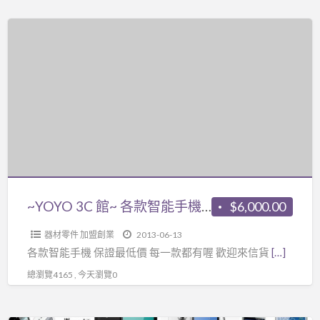
每
~YOYO
一
3C
款
館
都
~
有
各
喔
款
智
能
手
機
~YOYO 3C 館~ 各款智能手機 保證最低價 每一款都有喔
$6,000.00
保
器材零件 加盟創業
2013-06-13
證
各款智能手機 保證最低價 每一款都有喔 歡迎來信貨
[…]
最
總瀏覽4165 , 今天瀏覽0
低
價
每