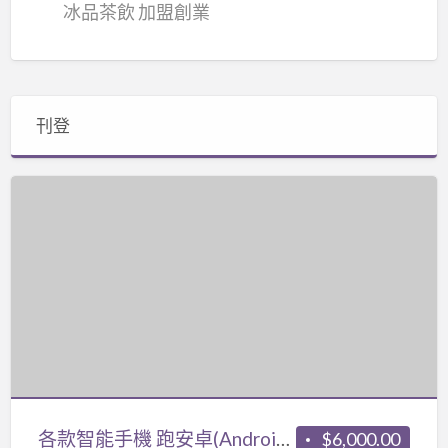
冰品茶飲 加盟創業
刊登
各
款
智
能
手
機
跑
安
卓
(Android2.3.4)
各款智能手機 跑安卓(Android2.3.4)系統像飛一樣的速度
$6,000.00