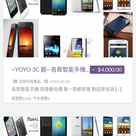
3C
款
館
都
~
有
各
喔
款
智
能
手
機
~YOYO 3C 館~ 各款智能手機 保證最低價 每一款都有喔
$4,000.00
保
住家科技產品
2013-05-30
證
各款智能手機 保證最低價 每一款都有喔 歡迎來信貨
[…]
最
總瀏覽2209 , 今天瀏覽0
低
價
每
~YOYO
一
3C
款